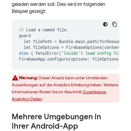
geladen werden soll. Dies wird im folgenden
Beispiel gezeigt:
//
Load
a
named
file
.
guard
let
filePath
=
Bundle
.
main
.
path
(
forResource
:
let
fileOptions
=
FirebaseOptions
(
contentsOfF
else
{
fatalError
(
"Couldn't load config file."
)
FirebaseApp
.
configure
(
options
:
fileOptions
)
Warnung:
Dieser Ansatz kann unter Umständen
Auswirkungen auf die
Analytics
Erhebung haben. Weitere
Informationen finden Sie im Abschnitt
Zuverlässige
Analytics-Daten
.
Mehrere Umgebungen in
Ihrer Android-App