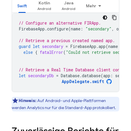
Kotlin
Java
Swift
Mehr
// Configure an alternative FIRApp.
FirebaseApp
.
configure
(
name
:
"secondary"
,
option
// Retrieve a previous created named app.
guard
let
secondary
=
FirebaseApp
.
app
(
name
:
"se
else
{
fatalError
(
"Could not retrieve seconda
// Retrieve a Real Time Database client configu
let
secondaryDb
=
Database
.
database
(
app
:
second
AppDelegate
.
swift
Hinweis:
Auf Android- und Apple-Plattformen
werden
Analytics
nur für die Standard-App protokolliert.