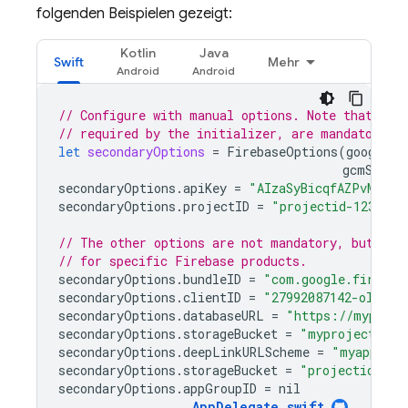
folgenden Beispielen gezeigt:
Kotlin
Java
Swift
Mehr
// Configure with manual options. Note that pro
// required by the initializer, are mandatory.
let
secondaryOptions
=
FirebaseOptions
(
googleAp
gcmSende
secondaryOptions
.
apiKey
=
"AIzaSyBicqfAZPvMgC7N
secondaryOptions
.
projectID
=
"projectid-12345"
// The other options are not mandatory, but may
// for specific Firebase products.
secondaryOptions
.
bundleID
=
"com.google.firebas
secondaryOptions
.
clientID
=
"27992087142-ola6qe
secondaryOptions
.
databaseURL
=
"https://myproje
secondaryOptions
.
storageBucket
=
"myproject.app
secondaryOptions
.
deepLinkURLScheme
=
"myapp://"
secondaryOptions
.
storageBucket
=
"projectid-123
secondaryOptions
.
appGroupID
=
nil
AppDelegate
.
swift