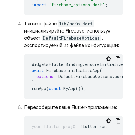
import
'firebase_options.dart'
;
Также в файле
lib/main.dart
инициализируйте Firebase, используя
объект
DefaultFirebaseOptions
,
экспортируемый из файла конфигурации:
WidgetsFlutterBinding
.
ensureInitialized
();
await
Firebase
.
initializeApp
(
options:
DefaultFirebaseOptions
.
currentP
);
runApp
(
const
MyApp
());
Пересоберите ваше Flutter-приложение:
flutter