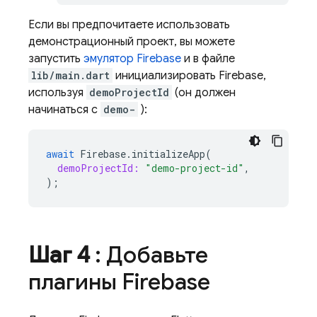
Если вы предпочитаете использовать
демонстрационный проект, вы можете
запустить
эмулятор Firebase
и в файле
lib/main.dart
инициализировать Firebase,
используя
demoProjectId
(он должен
начинаться с
demo-
):
await
Firebase
.
initializeApp
(
demoProjectId:
"demo-project-id"
,
);
Шаг 4
: Добавьте
плагины Firebase