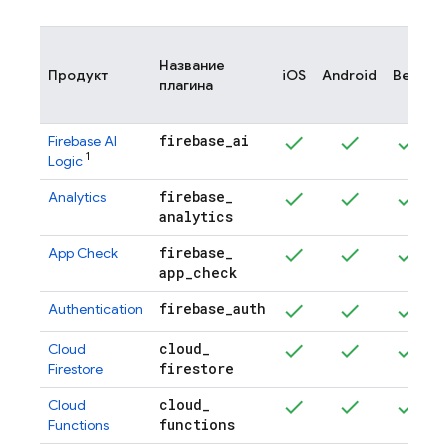
Д
Название
я
Продукт
iOS
Android
Веб
плагина
(
и
firebase
_
ai
Firebase AI
1
Logic
firebase
_
Analytics
analytics
firebase
_
App Check
app
_
check
firebase
_
auth
Authentication
cloud
_
Cloud
firestore
Firestore
cloud
_
Cloud
functions
Functions