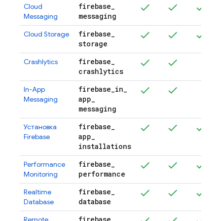
firebase
_
Cloud
messaging
Messaging
firebase
_
Cloud Storage
storage
firebase
_
Crashlytics
crashlytics
firebase
_
in
_
In-App
app
_
Messaging
messaging
firebase
_
Установка
app
_
Firebase
installations
firebase
_
Performance
performance
Monitoring
firebase
_
Realtime
database
Database
firebase
_
Remote