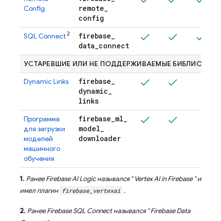
remote
_
Config
config
2
firebase
_
SQL Connect
data
_
connect
УСТАРЕВШИЕ ИЛИ НЕ ПОДДЕРЖИВАЕМЫЕ БИБЛИОТЕКИ
firebase
_
Dynamic Links
dynamic
_
links
firebase
_
ml
_
Программа
model
_
для загрузки
downloader
моделей
машинного
обучения
1.
Ранее
Firebase AI Logic
назывался "
Vertex AI in Firebase
" и
имел плагин
firebase_vertexai
.
2.
Ранее
Firebase SQL Connect
назывался "
Firebase Data