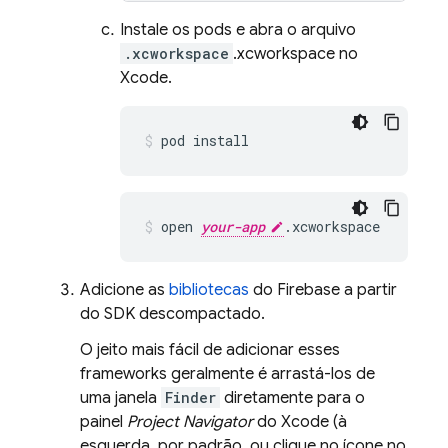
Instale os pods e abra o arquivo
.xcworkspace
.xcworkspace no
Xcode.
pod install
open 
your-app
.xcworkspace
Adicione as
bibliotecas
do Firebase a partir
do SDK descompactado.
O jeito mais fácil de adicionar esses
frameworks geralmente é arrastá-los de
uma janela
Finder
diretamente para o
painel
Project Navigator
do Xcode (à
esquerda, por padrão, ou clique no ícone no