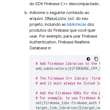
do SDK
Firebase
C++
descompactado.
Adicione o seguinte conteúdo ao
arquivo
CMakeLists.txt
do seu
projeto, incluindo as
bibliotecas
dos
produtos do Firebase que você quer
usar. Por exemplo, para usar
Firebase
Authentication
,
Firebase Realtime
Database
e:
# Add Firebase libraries to the targe
add_subdirectory
(
$
{
FIREBASE_CPP_SDK_D
# The Firebase C++ library `firebase_
# and it must always be listed last.
# Add the Firebase SDKs for the produ
# For example, to use 
Firebase Authen
set
(
firebase_libs
firebase_auth
fireb
target_link_libraries
(
$
{
target_name
}