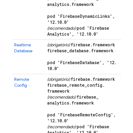
analytics
.
framework
pod 'Firebase
Dynamic
Links'
,
'12
.
10
.
0'
pod 'Firebase
(recomendado)
Analytics'
,
'12
.
10
.
0'
firebase
.
framework
Realtime
(obrigatório)
firebase
_
database
.
framework
Database
pod 'Firebase
Database'
,
'12
.
10
.
0'
firebase
.
framework
Remote
(obrigatório)
firebase
_
remote
_
config
.
Config
framework
firebase
_
(recomendado)
analytics
.
framework
pod 'Firebase
Remote
Config'
,
'12
.
10
.
0'
pod 'Firebase
(recomendado)
Analytics'
,
'12
.
10
.
0'