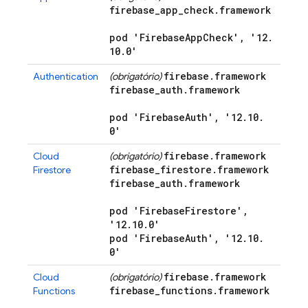
firebase
_
app
_
check
.
framework
pod 'Firebase
App
Check'
,
'12
.
10
.
0'
firebase
.
framework
Authentication
(obrigatório)
firebase
_
auth
.
framework
pod 'Firebase
Auth'
,
'12
.
10
.
0'
firebase
.
framework
Cloud
(obrigatório)
firebase
_
firestore
.
framework
Firestore
firebase
_
auth
.
framework
pod 'Firebase
Firestore'
,
'12
.
10
.
0'
pod 'Firebase
Auth'
,
'12
.
10
.
0'
firebase
.
framework
Cloud
(obrigatório)
firebase
_
functions
.
framework
Functions