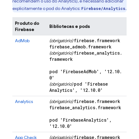
recomendem o uso do
Analytics
), é necessário adicionar
explicitamente o pod do
Analytics
:
.
Firebase/Analytics
Produto do
Bibliotecas e pods
Firebase
firebase
.
framework
AdMob
(obrigatório)
firebase
_
admob
.
framework
firebase
_
analytics
.
(obrigatório)
framework
pod 'Firebase
Ad
Mob'
,
'12
.
10
.
0'
pod 'Firebase
(obrigatório)
Analytics'
,
'12
.
10
.
0'
firebase
.
framework
Analytics
(obrigatório)
firebase
_
analytics
.
framework
pod 'Firebase
Analytics'
,
'12
.
10
.
0'
firebase
.
framework
App Check
(obrigatório)