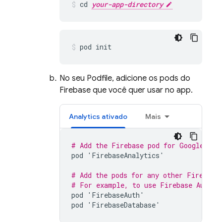
cd 
your-app-directory
pod init
No seu Podfile, adicione os pods do
Firebase que você quer usar no app.
Analytics
ativado
Mais
# Add the Firebase pod for 
Google Ana
pod
'
FirebaseAnalytics
'
# Add the pods for any other Firebase
# For example, to use 
Firebase Authen
pod
'
FirebaseAuth
'
pod
'
FirebaseDatabase
'