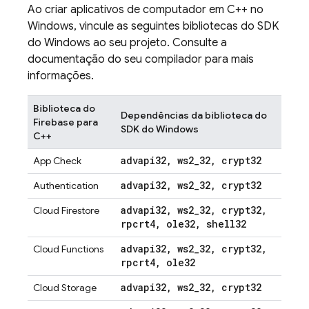
Ao criar aplicativos de computador em C++ no
Windows, vincule as seguintes bibliotecas do SDK
do Windows ao seu projeto. Consulte a
documentação do seu compilador para mais
informações.
Biblioteca do
Dependências da biblioteca do
Firebase para
SDK do Windows
C++
advapi32
,
ws2
_
32
,
crypt32
App Check
advapi32
,
ws2
_
32
,
crypt32
Authentication
advapi32
,
ws2
_
32
,
crypt32
,
Cloud Firestore
rpcrt4
,
ole32
,
shell32
advapi32
,
ws2
_
32
,
crypt32
,
Cloud Functions
rpcrt4
,
ole32
advapi32
,
ws2
_
32
,
crypt32
Cloud Storage