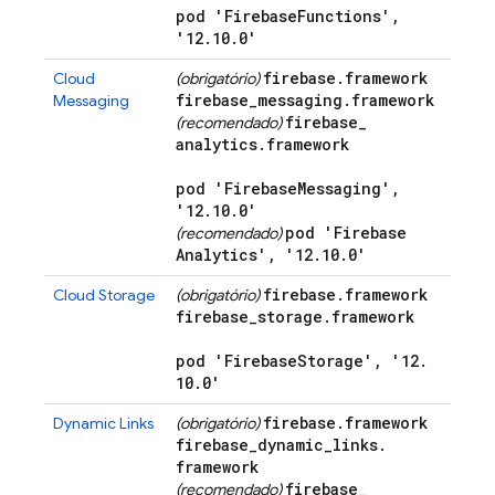
pod 'Firebase
Functions'
,
'12
.
10
.
0'
firebase
.
framework
Cloud
(obrigatório)
firebase
_
messaging
.
framework
Messaging
firebase
_
(recomendado)
analytics
.
framework
pod 'Firebase
Messaging'
,
'12
.
10
.
0'
pod 'Firebase
(recomendado)
Analytics'
,
'12
.
10
.
0'
firebase
.
framework
Cloud Storage
(obrigatório)
firebase
_
storage
.
framework
pod 'Firebase
Storage'
,
'12
.
10
.
0'
firebase
.
framework
Dynamic Links
(obrigatório)
firebase
_
dynamic
_
links
.
framework
firebase
_
(recomendado)