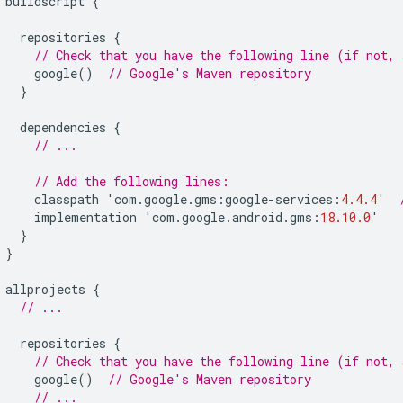
buildscript
{
repositories
{
// Check that you have the following line (if not,
google
()
// Google's Maven repository
}
dependencies
{
// ...
// Add the following lines:
classpath
'
com
.
google
.
gms
:
google
-
services
:
4.4.4
'
implementation
'
com
.
google
.
android
.
gms
:
18.10.0
'
}
}
allprojects
{
// ...
repositories
{
// Check that you have the following line (if not,
google
()
// Google's Maven repository
// ...