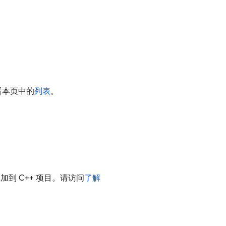
查看本页中的
列表
。
 添加到 C++ 项目。请访问
了解