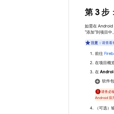
第 3 步
如需在 Andro
“添加”到项目中
注意：
请查看有
前往
Fire
在项目概
在
Andr
软件
请务必输
Androi
（可选）