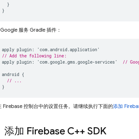
}
}
Google 服务 Gradle 插件：
apply
plugin
:
'
com
.
android
.
application
'
// Add the following line:
apply
plugin
:
'
com
.
google
.
gms
.
google
-
services
'
// Goo
android
{
// ...
}
在
Firebase
控制台中的设置任务。请继续执行下面的
添加 Fireba
：添加 Firebase C++ SDK