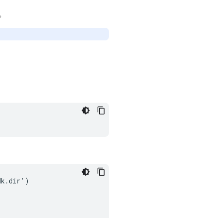
目。
dk
.
dir
'
)