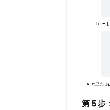
应用 
您已完成
第 5 步