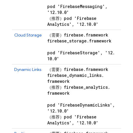
pod 'Firebase
Messaging'
,
'12
.
10
.
0'
pod 'Firebase
（推荐）
Analytics'
,
'12
.
10
.
0'
firebase
.
framework
Cloud Storage
（需要）
firebase
_
storage
.
framework
pod 'Firebase
Storage'
,
'12
.
10
.
0'
firebase
.
framework
Dynamic Links
（需要）
firebase
_
dynamic
_
links
.
framework
firebase
_
analytics
.
（推荐）
framework
pod 'Firebase
Dynamic
Links'
,
'12
.
10
.
0'
pod 'Firebase
（推荐）
Analytics'
,
'12
.
10
.
0'