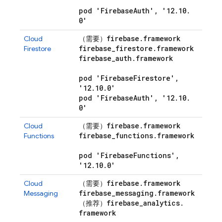
pod 'Firebase
Auth'
,
'12
.
10
.
0'
firebase
.
framework
Cloud
（需要）
firebase
_
firestore
.
framework
Firestore
firebase
_
auth
.
framework
pod 'Firebase
Firestore'
,
'12
.
10
.
0'
pod 'Firebase
Auth'
,
'12
.
10
.
0'
firebase
.
framework
Cloud
（需要）
firebase
_
functions
.
framework
Functions
pod 'Firebase
Functions'
,
'12
.
10
.
0'
firebase
.
framework
Cloud
（需要）
firebase
_
messaging
.
framework
Messaging
firebase
_
analytics
.
（推荐）
framework