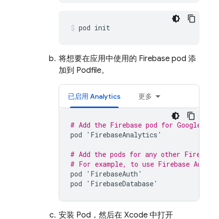
pod init
将想要在应用中使用的 Firebase pod 添
加到 Podfile。
已启用
Analytics
更多
# Add the Firebase pod for 
Google Ana
pod
'
FirebaseAnalytics
'
# Add the pods for any other Firebase
# For example, to use 
Firebase Authen
pod
'
FirebaseAuth
'
pod
'
FirebaseDatabase
'
安装 Pod，然后在 Xcode 中打开