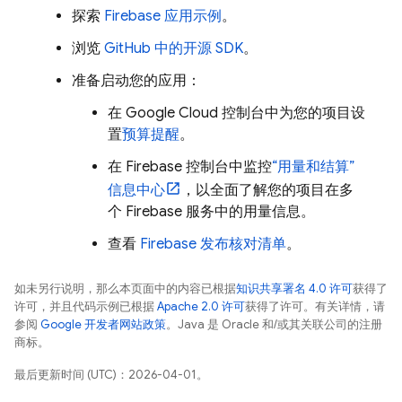
探索
Firebase 应用示例
。
浏览
GitHub 中的开源 SDK
。
准备启动您的应用：
在
Google Cloud
控制台中为您的项目设
置
预算提醒
。
在
Firebase
控制台中监控
“用量和结算”
信息中心
，以全面了解您的项目在多
个 Firebase 服务中的用量信息。
查看
Firebase 发布核对清单
。
如未另行说明，那么本页面中的内容已根据
知识共享署名 4.0 许可
获得了
许可，并且代码示例已根据
Apache 2.0 许可
获得了许可。有关详情，请
参阅
Google 开发者网站政策
。Java 是 Oracle 和/或其关联公司的注册
商标。
最后更新时间 (UTC)：2026-04-01。