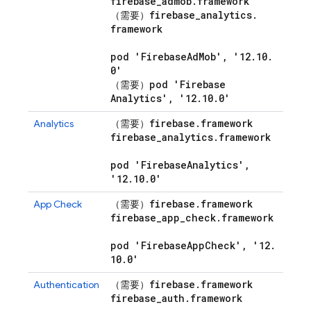
firebase
_
admob
.
framework
firebase
_
analytics
.
（需要）
framework
pod 'Firebase
Ad
Mob'
,
'12
.
10
.
0'
pod 'Firebase
（需要）
Analytics'
,
'12
.
10
.
0'
firebase
.
framework
Analytics
（需要）
firebase
_
analytics
.
framework
pod 'Firebase
Analytics'
,
'12
.
10
.
0'
firebase
.
framework
App Check
（需要）
firebase
_
app
_
check
.
framework
pod 'Firebase
App
Check'
,
'12
.
10
.
0'
firebase
.
framework
Authentication
（需要）
firebase
_
auth
.
framework