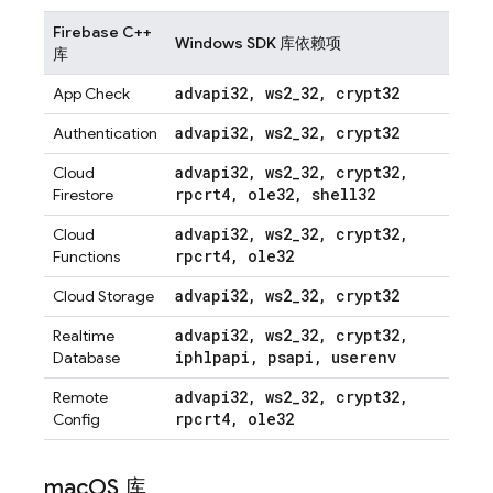
Firebase C++
Windows SDK 库依赖项
库
advapi32
,
ws2
_
32
,
crypt32
App Check
advapi32
,
ws2
_
32
,
crypt32
Authentication
advapi32
,
ws2
_
32
,
crypt32
,
Cloud
rpcrt4
,
ole32
,
shell32
Firestore
advapi32
,
ws2
_
32
,
crypt32
,
Cloud
rpcrt4
,
ole32
Functions
advapi32
,
ws2
_
32
,
crypt32
Cloud Storage
advapi32
,
ws2
_
32
,
crypt32
,
Realtime
iphlpapi
,
psapi
,
userenv
Database
advapi32
,
ws2
_
32
,
crypt32
,
Remote
rpcrt4
,
ole32
Config
mac
OS 库