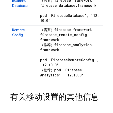
firebase
.
framework
Realtime
（需要）
firebase
_
database
.
framework
Database
pod 'Firebase
Database'
,
'12
.
10
.
0'
firebase
.
framework
Remote
（需要）
firebase
_
remote
_
config
.
Config
framework
firebase
_
analytics
.
（推荐）
framework
pod 'Firebase
Remote
Config'
,
'12
.
10
.
0'
pod 'Firebase
（推荐）
Analytics'
,
'12
.
10
.
0'
有关移动设置的其他信息