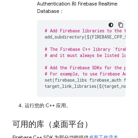
Authentication
和
Firebase Realtime
Database
：
# Add Firebase libraries to the targe
add_subdirectory
(
$
{
FIREBASE_CPP_SDK_D
# The Firebase C++ library `firebase_
# and it must always be listed last.
# Add the Firebase SDKs for the produ
# For example, to use 
Firebase Authen
set
(
firebase_libs
firebase_auth
fireb
target_link_libraries
(
$
{
target_name
}
运行您的 C++ 应用。
可用的库（桌面平台）
Firebase
C++
SDK 为部分功能提供
桌面工作流支