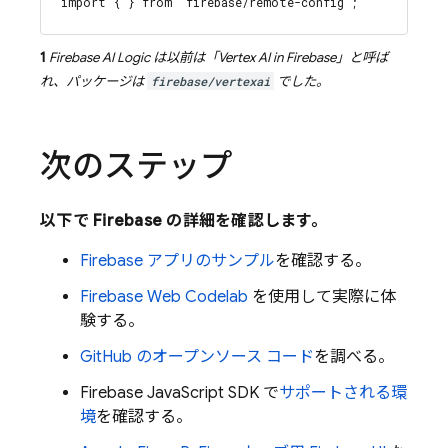
import { } from 'firebase/remote-config';
1
Firebase AI Logic
は以前は「
Vertex AI in Firebase
」と呼ば
れ、パッケージは
firebase/vertexai
でした。
次のステップ
以下で Firebase の詳細を確認します。
Firebase アプリのサンプル
を確認する。
Firebase Web Codelab
を使用して実際に体
験する。
GitHub のオープンソース コード
を調べる。
Firebase
JavaScript
SDK で
サポートされる環
境
を確認する。