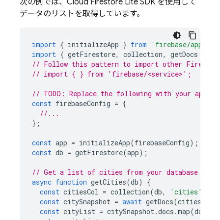
次の例では、
Cloud Firestore
Lite SDK を使用して
データのリストを取得しています。
import
{
initializeApp
}
from
'firebase/app'
;
import
{
getFirestore
,
collection
,
getDocs
}
fr
// Follow this pattern to import other Firebase
// import { } from 'firebase/<service>';
// TODO: Replace the following with your app's 
const
firebaseConfig
=
{
//...
};
const
app
=
initializeApp
(
firebaseConfig
);
const
db
=
getFirestore
(
app
);
// Get a list of cities from your database
async
function
getCities
(
db
)
{
const
citiesCol
=
collection
(
db
,
'cities'
);
const
citySnapshot
=
await
getDocs
(
citiesCol
)
const
cityList
=
citySnapshot
.
docs
.
map
(
doc
=>