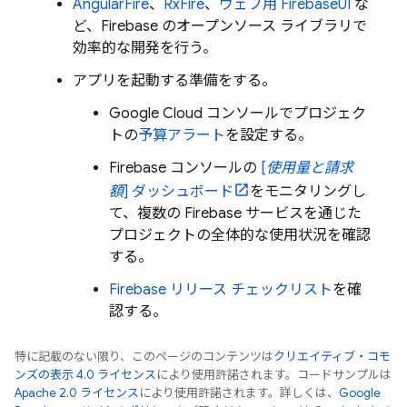
AngularFire
、
RxFire
、
ウェブ用 FirebaseUI
な
ど、Firebase のオープンソース ライブラリで
効率的な開発を行う。
アプリを起動する準備をする。
Google Cloud
コンソールでプロジェク
トの
予算アラート
を設定する。
Firebase コンソールの
[
使用量と請求
額
] ダッシュボード
をモニタリングし
て、複数の
Firebase
サービスを通じた
プロジェクトの全体的な使用状況を確認
する。
Firebase リリース チェックリスト
を確
認する。
特に記載のない限り、このページのコンテンツは
クリエイティブ・コモ
ンズの表示 4.0 ライセンス
により使用許諾されます。コードサンプルは
Apache 2.0 ライセンス
により使用許諾されます。詳しくは、
Google