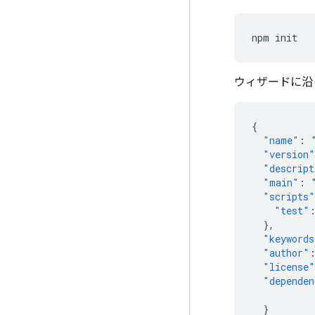
npm
ウィザードに沿
{
"name"
:
"version"
"descript
"main"
:
"scripts"
"test"
},
"keywords
"author"
"license"
"dependen
}