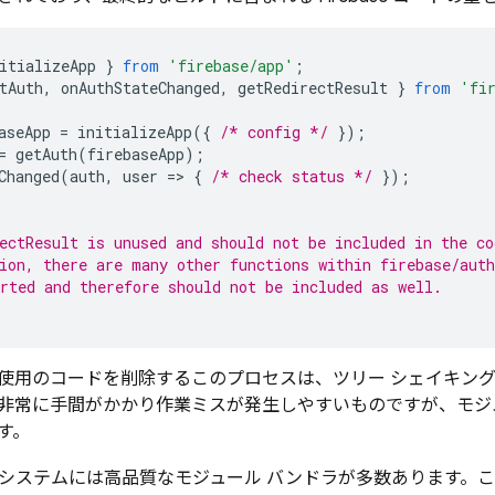
itializeApp
}
from
'firebase/app'
;
tAuth
,
onAuthStateChanged
,
getRedirectResult
}
from
'fi
aseApp
=
initializeApp
({
/* config */
});
=
getAuth
(
firebaseApp
);
Changed
(
auth
,
user
=
>
{
/* check status */
});
ectResult is unused and should not be included in the co
ion, there are many other functions within firebase/auth
rted and therefore should not be included as well.
使用のコードを削除するこのプロセスは、ツリー シェイキン
非常に手間がかかり作業ミスが発生しやすいものですが、モジ
す。
pt エコシステムには高品質なモジュール バンドラが多数あります