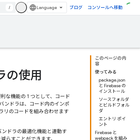
/
ブログ
コンソールへ移動
このページの内
容
ドラの使用
使ってみる
package.json
と Firebase の
インストール
便利な機能の 1 つとして、コード
ソースフォルダ
 バンドラは、コード内のインポ
とビルドフォル
ダ
ラリのコードを組み合わせます
エントリ ポイ
ント
ュール バンドラの最適化機能と連動す
Firebase と
webpack を組み
量を減らすことができます。