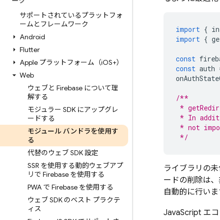
ーク
サポートされているプラットフォ
ームとフレームワーク
import
{
in
Android
import
{
ge
Flutter
const
fireb
Apple プラットフォーム（i
OS+）
const
auth
Web
onAuthState
ウェブと Firebase について理
解する
/**
 * getRedir
モジュラー SDK にアップグレ
 * In addit
ードする
 * not impo
モジュール バンドラを使用す
 */
る
代替のウェブ SDK 設定
SSR を使用する動的ウェブアプ
ライブラリの未
リで Firebase を使用する
ードの削除は、
PWA で Firebase を使用する
自動的に行いま
ウェブ SDK のベスト プラクテ
ィス
JavaScri