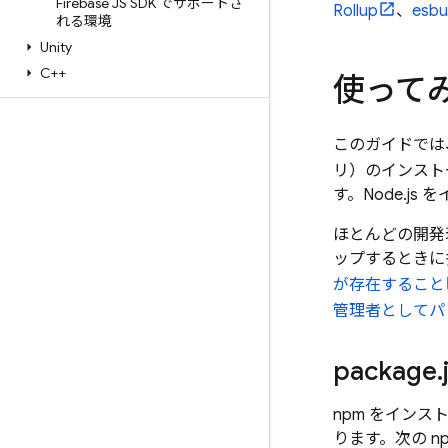
Firebase JS SDK でサポートさ
Rollup
、
esbu
れる環境
Unity
C++
使って
このガイドでは
リ）のインスト
す。Node.j
ほとんどの開発
ップするときに
が存在すること
管理者としてパ
package
.
npm をイン
ります。次の 