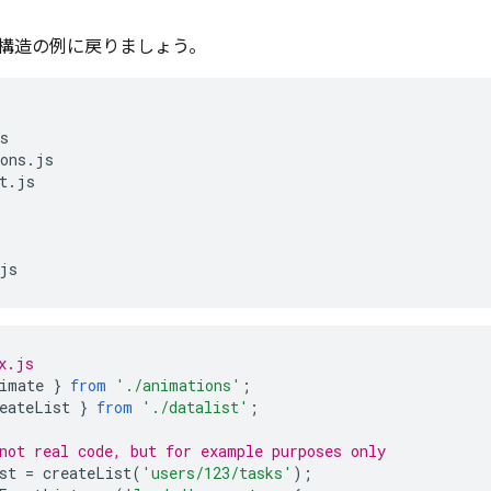
構造の例に戻りましょう。
s

ons.js

t.js

x.js
imate
}
from
'./animations'
;
eateList
}
from
'./datalist'
;
not real code, but for example purposes only
st
=
createList
(
'users/123/tasks'
);