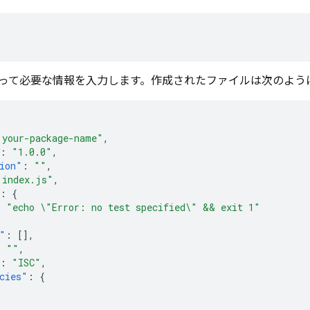
って必要な情報を入力します。作成されたファイルは次のよう
"your-package-name"
,
:
"1.0.0"
,
ion"
:
""
,
"index.js"
,
:
{
:
"echo \"Error: no test specified\" && exit 1"
"
:
[],
:
""
,
:
"ISC"
,
cies"
:
{