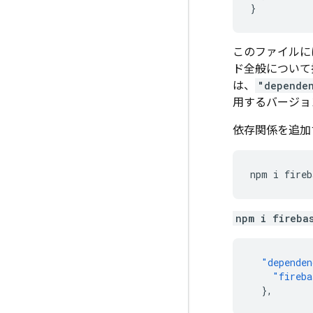
}
このファイルには
ド全般について
は、
"depende
用するバージョンの
依存関係を追加
npm
i
npm i fireba
"dependen
"fireba
},