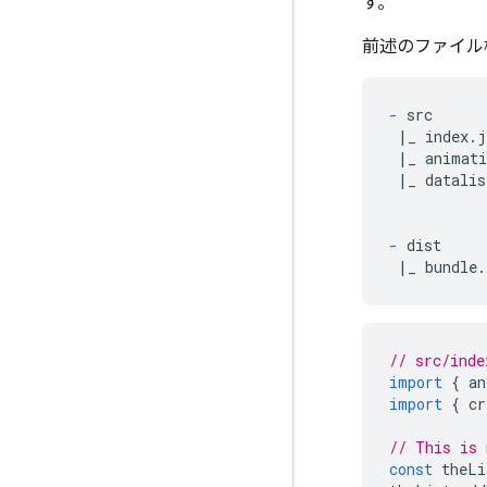
す。
前述のファイル
-
 src

 |_ index.j
 |_ animati
 |_ datalis
-
 dist

// src/inde
import
{
an
import
{
cr
// This is 
const
theLi