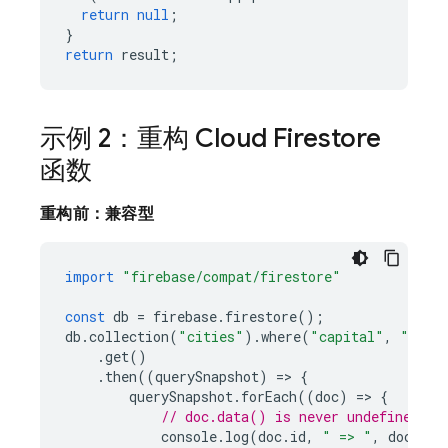
return
null
;
}
return
result
;
示例 2：重构
Cloud Firestore
函数
重构前：兼容型
import
"firebase/compat/firestore"
const
db
=
firebase
.
firestore
();
db
.
collection
(
"cities"
).
where
(
"capital"
,
"=="
,
.
get
()
.
then
((
querySnapshot
)
=
>
{
querySnapshot
.
forEach
((
doc
)
=
>
{
// doc.data() is never undefined fo
console
.
log
(
doc
.
id
,
" => "
,
doc
.
dat