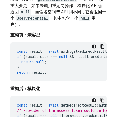
重大变更。如果未调用重定向操作，模块化 API 会
返回
null
，而命名空间型 API 则不同，它会返回一
个
UserCredential
（其中包含一个
null
用
户）。
重构前：兼容型
const
result
=
await
auth
.
getRedirectResult
()
if
(
result
.
user
===
null
 && 
result
.
credential
=
return
null
;
}
return
result
;
重构后：模块化
const
result
=
await
getRedirectResult
(
auth
);
// Provider of the access token could be Facebo
if
(
result
===
null
||
provider
.
credentialFromR