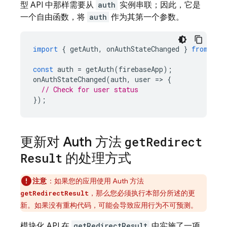
型 API 中那样需要从
auth
实例串联；因此，它是
一个自由函数，将
auth
作为其第一个参数。
import
{
getAuth
,
onAuthStateChanged
}
from
"fi
const
auth
=
getAuth
(
firebaseApp
);
onAuthStateChanged
(
auth
,
user
=
>
{
// Check for user status
});
更新对 Auth 方法
get
Redirect
Result
的处理方式
注意
：如果您的应用使用 Auth 方法
，那么您必须执行本部分所述的更
getRedirectResult
新。如果没有重构代码，可能会导致应用行为不可预测。
模块化 API 在
getRedirectResult
中实施了一项