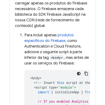
carregar apenas os produtos do Firebase
necessários. O Firebase armazena cada
biblioteca do SDK
Firebase
JavaScript
na
nossa CDN (rede de fornecimento de
conteúdo) global.
Para incluir apenas
produtos
específicos do Firebase
, como
Authentication
e
Cloud Firestore
,
adicione o seguinte script à parte
inferior da tag
<body>
, mas antes de
usar os serviços do Firebase:
<
body
<
!--
Insert
this
script
at
the
bottom
<
script
type
=
"module"
import
{
initializeApp
}
from
'http
// If you enabled 
Analytics
 in your