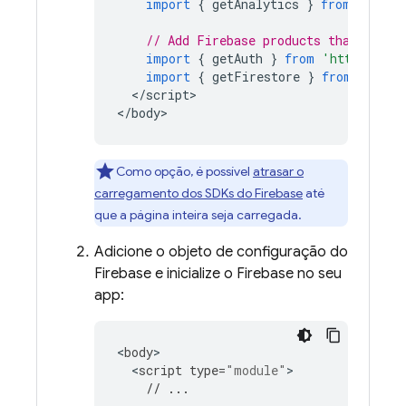
import
{
getAnalytics
}
from
'https
// Add Firebase products that you w
import
{
getAuth
}
from
'https://ww
import
{
getFirestore
}
from
'https
<
/
script
>

<
/body
>
Como opção, é possível
atrasar o
carregamento dos SDKs do Firebase
até
que a página inteira seja carregada.
Adicione o objeto de configuração do
Firebase e inicialize o Firebase no seu
app:
<
body
<
script
type
=
"module"
// ...