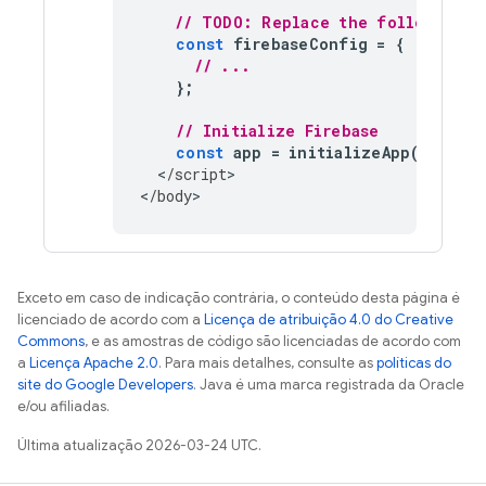
// TODO: Replace the following w
const
firebaseConfig
=
{
// ...
};
// Initialize Firebase
const
app
=
initializeApp
(
fireba
<
/script
>

<
/body
>
Exceto em caso de indicação contrária, o conteúdo desta página é
licenciado de acordo com a
Licença de atribuição 4.0 do Creative
Commons
, e as amostras de código são licenciadas de acordo com
a
Licença Apache 2.0
. Para mais detalhes, consulte as
políticas do
site do Google Developers
. Java é uma marca registrada da Oracle
e/ou afiliadas.
Última atualização 2026-03-24 UTC.