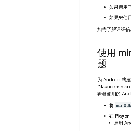
如果启用
如果您使用 
如需了解详细信
使用 mi
题
为 Android
“':launche
辑器使用的 And
将
minSd
在
Playe
中启用 An