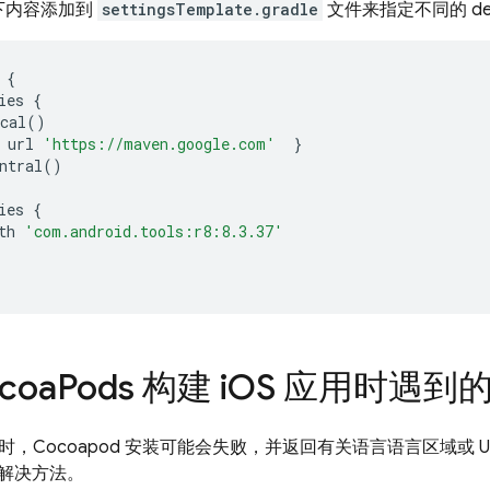
下内容添加到
settingsTemplate.gradle
文件来指定不同的 de
{
ies
{
cal
()
url
'https://maven.google.com'
}
ntral
()
ies
{
th
'com.android.tools:r8:8.3.37'
coa
Pods 构建 i
OS 应用时遇到
应用时，Cocoapod 安装可能会失败，并返回有关语言语言区域或 
解决方法。