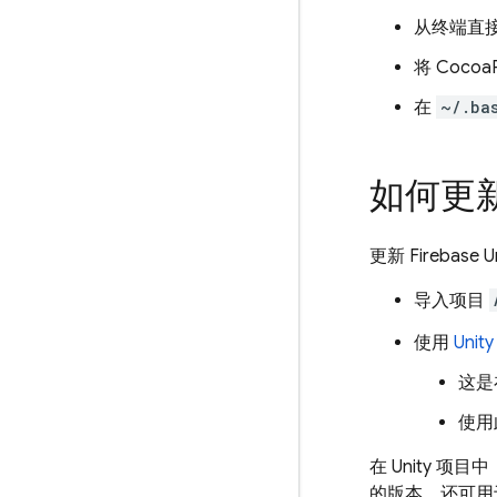
从终端直
将 Coco
在
~/.ba
如何更新 F
更新 Fireba
导入项目
使用
Unit
这是
使用
在 Unity 
的版本，还可用