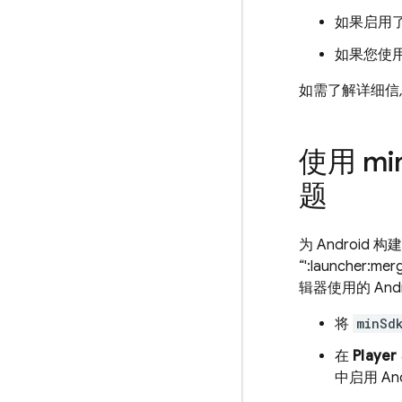
如果启用
如果您使用 
如需了解详细信
使用 mi
题
为 Android
“':launche
辑器使用的 And
将
minSd
在
Playe
中启用 An