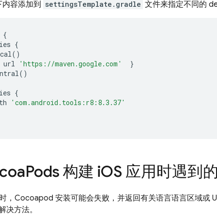
下内容添加到
settingsTemplate.gradle
文件来指定不同的 de
{
ies
{
cal
()
url
'https://maven.google.com'
}
ntral
()
ies
{
th
'com.android.tools:r8:8.3.37'
coa
Pods 构建 i
OS 应用时遇到
应用时，Cocoapod 安装可能会失败，并返回有关语言语言区域或 
解决方法。