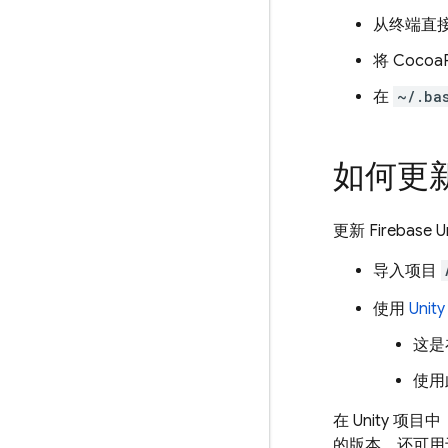
从终端直
将 Coco
在
~/.ba
如何更新 F
更新 Fireba
导入项目
使用
Unit
这是
使用
在 Unity 
的版本，还可用