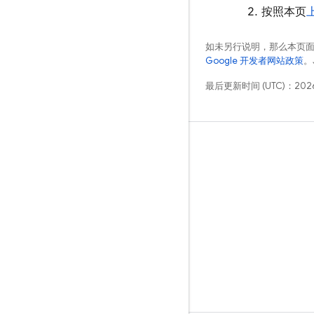
按照本页
如未另行说明，那么本页
Google 开发者网站政策
。
最后更新时间 (UTC)：2026
学习
指南
参考
示例
库
GitHub