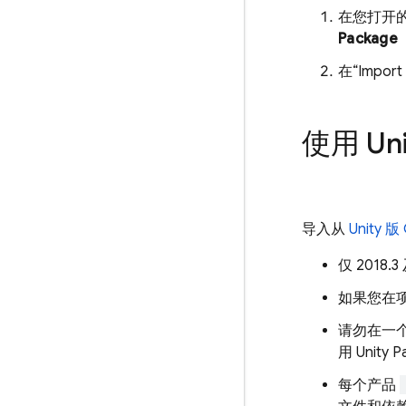
在您打开的
Package
在“Impor
使用 Uni
导入从
Unity 版
仅 201
如果您在项
请勿在一个
用 Unity 
每个产品