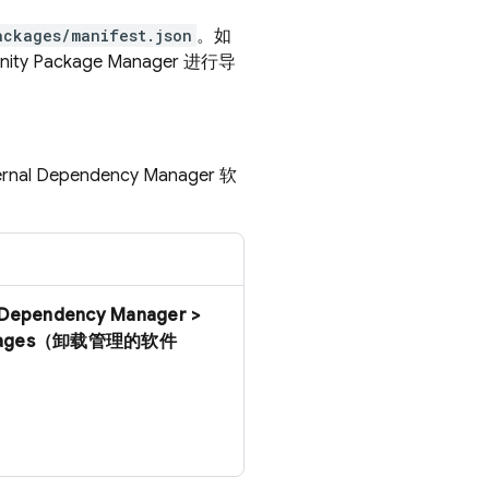
ackages/manifest.json
。如
Package Manager 进行导
l Dependency Manager 软
Dependency Manager >
Packages（卸载管理的软件