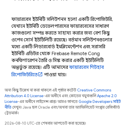
ফায়ারবেস ইউনিটি সলিউশনস হলো একটি রিপোজিটরি,
যেখানে ইউনিটি ডেভেলপারদের ফায়ারবেসের সাধারণ
কাজগুলো সম্পন্ন করতে সাহায্য করার জন্য বেশ কিছু
ওপেন সোর্স ইউটিলিটি রয়েছে। বর্তমান সলিউশনগুলোর
মধ্যে একটি লিডারবোর্ড ইমপ্লিমেন্টেশন এবং সরাসরি
ইউনিটি এডিটর থেকে
Firebase Remote Config
কনফিগারেশন তৈরি ও সিঙ্ক করার একটি ইউটিলিটি
অন্তর্ভুক্ত রয়েছে। এটি আমাদের
ফায়ারবেস গিটহাব
রিপোজিটরিতে
পাওয়া যায়।
অন্য কিছু উল্লেখ না করা থাকলে, এই পৃষ্ঠার কন্টেন্ট
Creative Commons
Attribution 4.0 License
-এর অধীনে এবং কোডের নমুনাগুলি
Apache 2.0
License
-এর অধীনে লাইসেন্স প্রাপ্ত। আরও জানতে,
Google Developers সাইট
নীতি
দেখুন। Java হল Oracle এবং/অথবা তার অ্যাফিলিয়েট সংস্থার রেজিস্টার্ড
ট্রেডমার্ক।
2026-08-10 UTC-তে শেষবার আপডেট করা হয়েছে।