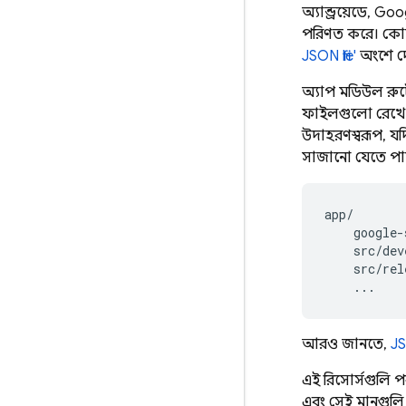
অ্যান্ড্রয়েডে, G
পরিণত করে। কোন 
JSON file'
অংশে দ
অ্যাপ মডিউল রুটের 
ফাইলগুলো রেখে 
উদাহরণস্বরূপ, য
সাজানো যেতে পা
app/

    google-
    src/dev
    src/rel
আরও জানতে,
J
এই রিসোর্সগুলি প
এবং সেই মানগুলি