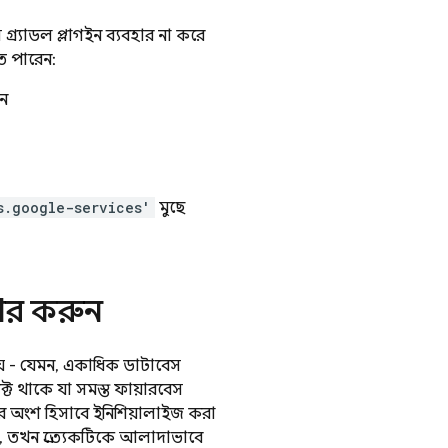
গ্র্যাডল প্লাগইন ব্যবহার না করে
ে পারেন:
ুন
s.google-services'
মুছে
হার করুন
হয় - যেমন, একাধিক ডাটাবেস
জেক্ট থাকে যা সমস্ত ফায়ারবেস
অংশ হিসাবে ইনিশিয়ালাইজ করা
ন, তখন প্রত্যেকটিকে আলাদাভাবে