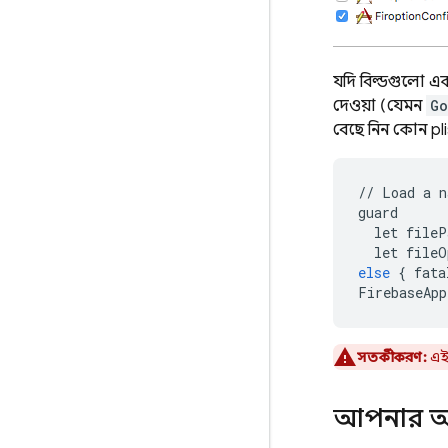
যদি বিল্ডগুলো এক
দেওয়া (যেমন
Go
বেছে নিন কোন pl
//
Load
a
n
guard
let
fileP
let
fileO
else
{
fata
FirebaseApp
সতর্কীকরণ:
এই 
আপনার অ্যা