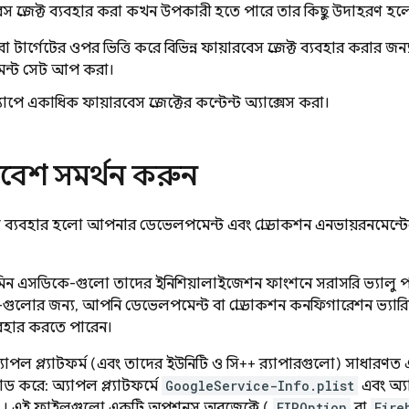
স প্রজেক্ট ব্যবহার করা কখন উপকারী হতে পারে তার কিছু উদাহরণ হল
বা টার্গেটের ওপর ভিত্তি করে বিভিন্ন ফায়ারবেস প্রজেক্ট ব্যবহার করা
েন্ট সেট আপ করা।
ে একাধিক ফায়ারবেস প্রজেক্টের কন্টেন্ট অ্যাক্সেস করা।
রিবেশ সমর্থন করুন
ব্যবহার হলো আপনার ডেভেলপমেন্ট এবং প্রোডাকশন এনভায়রনমেন্টের জ
মিন এসডিকে-গুলো তাদের ইনিশিয়ালাইজেশন ফাংশনে সরাসরি ভ্যালু 
গুলোর জন্য, আপনি ডেভেলপমেন্ট বা প্রোডাকশন কনফিগারেশন ভ্যারি
যবহার করতে পারেন।
ং অ্যাপল প্ল্যাটফর্ম (এবং তাদের ইউনিটি ও সি++ র‍্যাপারগুলো) সা
করে: অ্যাপল প্ল্যাটফর্মে
GoogleService-Info.plist
এবং অ্যান
। এই ফাইলগুলো একটি অপশনস অবজেক্টে (
FIROption
বা
Fire