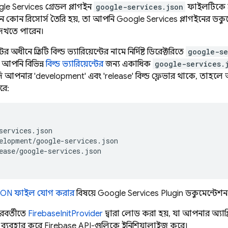
oogle Services গ্রেডল প্লাগইন
google-services.json
ফাইলটিকে প্রসে
কোন রিসোর্স তৈরি হয়, তা আপনি Google Services প্লাগইনের ডকুম
েখতে পারেন।
অধীনে প্রতিটি বিল্ড ভ্যারিয়েন্টের নামে নির্দিষ্ট ডিরেক্টরিতে
google-se
আপনি বিভিন্ন
বিল্ড ভ্যারিয়েন্টের
জন্য একাধিক
google-services.
দি আপনার 'development' এবং 'release' বিল্ড ফ্লেভার থাকে, তা
রে:
services.json

elopment/google-services.json

ease/google-services.json

SON ফাইল যোগ করার
বিষয়ে Google Services Plugin ডকুমেন্টেশন
রবর্তীতে
FirebaseInitProvider
দ্বারা লোড করা হয়, যা আপনার অ্য
 ব্যবহার করে Firebase API-গুলিকে ইনিশিয়ালাইজ করে।