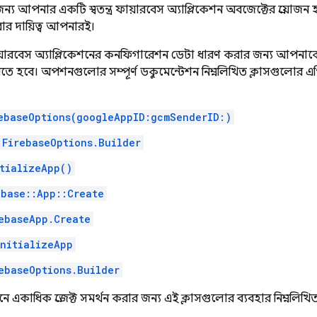
্য আপনার একটি স্বতন্ত্র ফায়ারবেস অ্যাপ্লিকেশন অবজেক্টের প্রয়োজন হ
ার দায়িত্ব আপনারই।
 ফায়ারবেস অ্যাপ্লিকেশনের কনফিগারেশন ডেটা ধারণ করার জন্য আপনা
তে হবে। অপশনগুলোর সম্পূর্ণ ডকুমেন্টেশন নিম্নলিখিত ক্লাসগুলোর এ
ebaseOptions(googleAppID:gcmSenderID:)
FirebaseOptions.Builder
tializeApp()
ebase::App::Create
ebaseApp.Create
initializeApp
ebaseOptions.Builder
নে একাধিক প্রজেক্ট সমর্থন করার জন্য এই ক্লাসগুলোর ব্যবহার নিম্নল