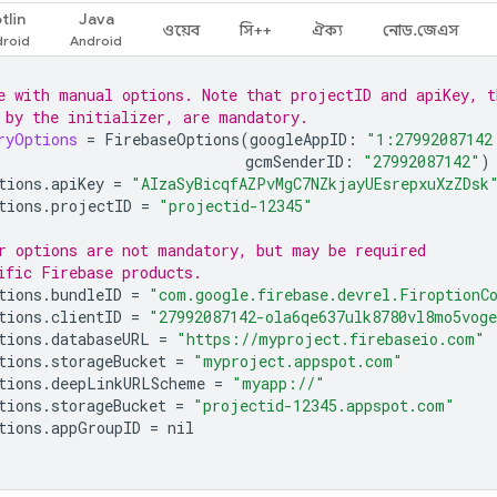
tlin
Java
ওয়েব
সি++
ঐক্য
নোড.জেএস
e with manual options. Note that projectID and apiKey, t
 by the initializer, are mandatory.
ryOptions
=
FirebaseOptions
(
googleAppID
:
"1:27992087142
gcmSenderID
:
"27992087142"
)
tions
.
apiKey
=
"AIzaSyBicqfAZPvMgC7NZkjayUEsrepxuXzZDsk
tions
.
projectID
=
"projectid-12345"
r options are not mandatory, but may be required
ific Firebase products.
tions
.
bundleID
=
"com.google.firebase.devrel.FiroptionC
tions
.
clientID
=
"27992087142-ola6qe637ulk8780vl8mo5vog
tions
.
databaseURL
=
"https://myproject.firebaseio.com"
tions
.
storageBucket
=
"myproject.appspot.com"
tions
.
deepLinkURLScheme
=
"myapp://"
tions
.
storageBucket
=
"projectid-12345.appspot.com"
tions
.
appGroupID
=
nil