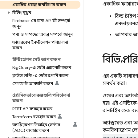
একাধিক ফায়ারবে
একাধিক প্রকল্প কনফিগার করুন
বিলিং বুঝুন
বিল্ড টাইপ 
Firebase-এর জন্য API কী সম্পর্কে
এনভায়রনম
জানুন
পণ্য ও সম্পদের অবস্থান সম্পর্কে জানুন
আপনার অ্যাপ
ফায়ারবেস ইনস্টলেশন পরিচালনা
করুন
বিভিন্ন প
ইন্টিগ্রেশন সেট আপ করুন
Big
Query-এ ডেটা এক্সপোর্ট করুন
ক্লাউড লগিং-এ ডেটা রপ্তানি করুন
এর একটি সাধারণ 
সমর্থন করা।
সেগমেন্ট আমদানি করুন
প্রোগ্রামিকভাবে প্রকল্পগুলি পরিচালনা
ওয়েব এবং অ্যাড
করুন
হয়। এই এসডিকে-
REST API ব্যবহার করুন
রানটাইম চেক ব্
Terraform ব্যবহার করুন
অ্যান্ড্রয়েড এব
অ্যাপ্লিকেশন ডিজাইন সেন্টার
কনফিগারেশন লোড 
(ADC) ব্যবহার করুন
services.json