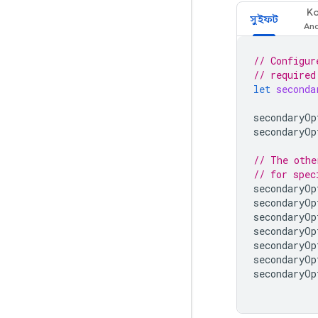
Ko
সুইফট
// Configur
// required
let
seconda
secondaryOp
secondaryOp
// The othe
// for spec
secondaryOp
secondaryOp
secondaryOp
secondaryOp
secondaryOp
secondaryOp
secondaryOp