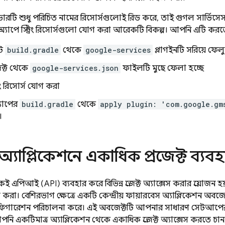
ইডারটি শুধু পরিচিত নামের রিসোর্সগুলোই রিড করে, তাই গুগল সার্ভিসেস 
যাপে স্ট্রিং রিসোর্সগুলো যোগ করা আরেকটি বিকল্প। আপনি এটি করত
ুট
build.gradle
থেকে
google-services
প্লাগইনটি সরিয়ে ফেল
েক্ট থেকে
google-services.json
ফাইলটি মুছে ফেলা হচ্ছে
রিং রিসোর্স যোগ করা
যাপের
build.gradle
থেকে
apply plugin: 'com.google.gm
।
যাপ্লিকেশনে একাধিক প্রজেক্ট ব্যব
িআই (API) ব্যবহার করে বিভিন্ন প্রজেক্ট অ্যাক্সেস করার প্রয়োজন 
্সেস করা। বেশিরভাগ ক্ষেত্রে একটি কেন্দ্রীয় ফায়ারবেস অ্যাপ্লিকেশন অব
ারেশন পরিচালনা করে। এই অবজেক্টটি আপনার সাধারণ সেটআপের 
নি একটিমাত্র অ্যাপ্লিকেশন থেকে একাধিক প্রজেক্ট অ্যাক্সেস করতে চা