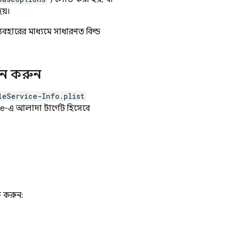
হয়।
্যবহারের মাধ্যমে সাধারণত বিল্ড
থন করুন
leService-Info.plist
-এ আলাদা টার্গেট হিসেবে
্ত করুন: