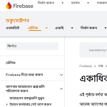
নির্মাণ করুন
চালান
সমাধান
ডকুমেন্টেশন
ওভারভিউ
মৌলিক
এআই
নির্মাণ করুন
মৌলিক
Firebase
ডক্স
Firebase দিয়ে শুরু করুন
একাধিক
আপনার ফায়ারবেস প্রকল্পগুলি
পরিচালনা করুন
এই পৃষ্ঠায় বর্ণ
ফায়ারবেস প্রকল্পগুলি বুঝুন
অনেক অ্যাপের জন্য
উন্নয়ন কর্মপ্রবাহ সেট আপ করুন