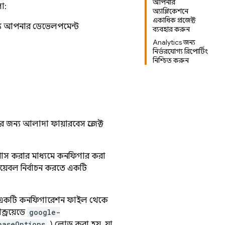
আপনার
ো:
অ্যাপ্লিকেশনে
একাধিক প্রজেক্ট
র জন্য আপনার ডেভেলপমেন্ট
ব্যবহার করুন
Analytics জন্য
নির্ভরযোগ্য রিপোর্টিং
নিশ্চিত করুন
ন্য আলাদা ফায়ারবেস প্রজেক্ট
পাস করার মাধ্যমে কনফিগার করা
য়েবল নির্বাচন করতে একটি
ধারণত একটি কনফিগারেশন ফাইল থেকে
্ড্রয়েডে
google-
baseOptions
) লোড করা হয়, যা