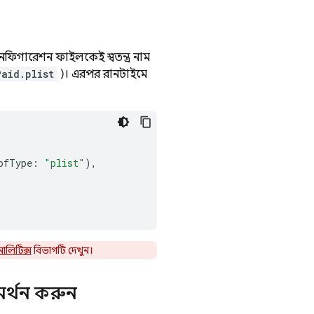
নফিগারেশন ফাইলকেই স্বতন্ত্র নাম
aid.plist
)। এরপর রানটাইমে
ofType
:
"plist"
),
নালিটিক্স
বিভাগটি দেখুন।
মর্থন করুন