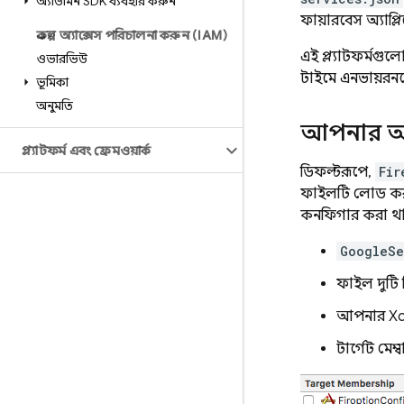
অ্যাডমিন SDK ব্যবহার করুন
ফায়ারবেস অ্যাপ্
প্রকল্প অ্যাক্সেস পরিচালনা করুন (IAM)
এই প্ল্যাটফর্মগু
ওভারভিউ
টাইমে এনভায়রনমেন
ভূমিকা
অনুমতি
আপনার অ্য
প্ল্যাটফর্ম এবং ফ্রেমওয়ার্ক
ডিফল্টরূপে,
Fir
ফাইলটি লোড করব
কনফিগার করা থ
GoogleSe
ফাইল দুটি ভ
আপনার Xcod
টার্গেট মেম