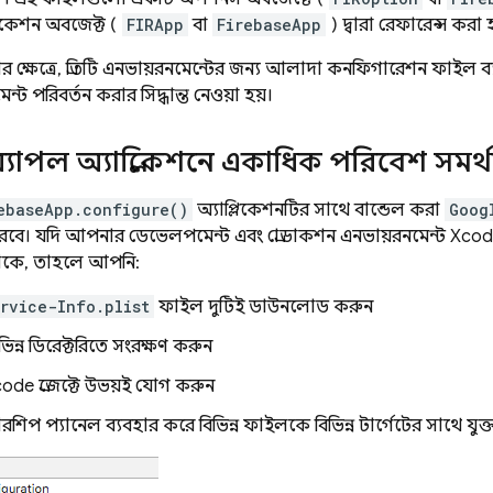
লিকেশন অবজেক্ট (
FIRApp
বা
FirebaseApp
) দ্বারা রেফারেন্স করা 
লোর ক্ষেত্রে, প্রতিটি এনভায়রনমেন্টের জন্য আলাদা কনফিগারেশন ফাইল ব
্ট পরিবর্তন করার সিদ্ধান্ত নেওয়া হয়।
াপল অ্যাপ্লিকেশনে একাধিক পরিবেশ সমর্
ebaseApp.configure()
অ্যাপ্লিকেশনটির সাথে বান্ডেল করা
Goog
ে। যদি আপনার ডেভেলপমেন্ট এবং প্রোডাকশন এনভায়রনমেন্ট Xcode
াকে, তাহলে আপনি:
rvice-Info.plist
ফাইল দুটিই ডাউনলোড করুন
িন্ন ডিরেক্টরিতে সংরক্ষণ করুন
e প্রজেক্টে উভয়ই যোগ করুন
্বারশিপ প্যানেল ব্যবহার করে বিভিন্ন ফাইলকে বিভিন্ন টার্গেটের সাথে যুক