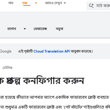
দাম
ডক্স
আরও দেখুন
চালান
রেফারেন্স
নমুনা
এই পৃষ্ঠাটি
Cloud Translation API
অনুবাদ করেছে।
মৌলিক
 প্রকল্প কনফিগার করুন
না করা হয়েছে কীভাবে আপনার অ্যাপে একাধিক ফায়ারবেস প্রজেক্ট ব্যবহা
 শুধুমাত্র একটি ফায়ারবেস প্রজেক্ট এবং
'গেট স্টার্টেড'
গাইডগুলিতে বর্