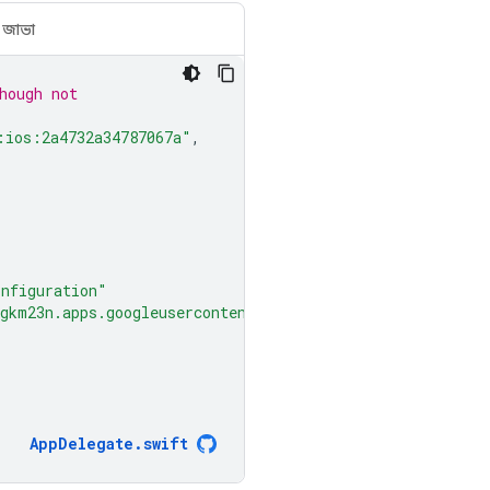
জাভা
hough not
:ios:2a4732a34787067a"
,
"
onfiguration"
egkm23n.apps.googleusercontent.com"
AppDelegate
.
swift