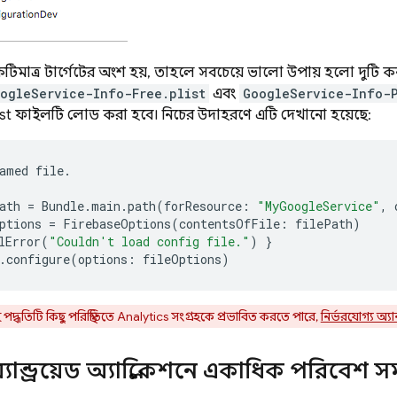
টিমাত্র টার্গেটের অংশ হয়, তাহলে সবচেয়ে ভালো উপায় হলো দুটি ক
ogleService-Info-Free.plist
এবং
GoogleService-Info-P
ist ফাইলটি লোড করা হবে। নিচের উদাহরণে এটি দেখানো হয়েছে:
amed
file
.
ath
=
Bundle
.
main
.
path
(
forResource
:
"MyGoogleService"
,
ptions
=
FirebaseOptions
(
contentsOfFile
:
filePath
)
lError
(
"Couldn't load config file."
)
}
.
configure
(
options
:
fileOptions
)
পদ্ধতিটি কিছু পরিস্থিতিতে
Analytics
সংগ্রহকে প্রভাবিত করতে পারে,
নির্ভরযোগ্য অ্যা
ন্ড্রয়েড অ্যাপ্লিকেশনে একাধিক পরিবেশ স