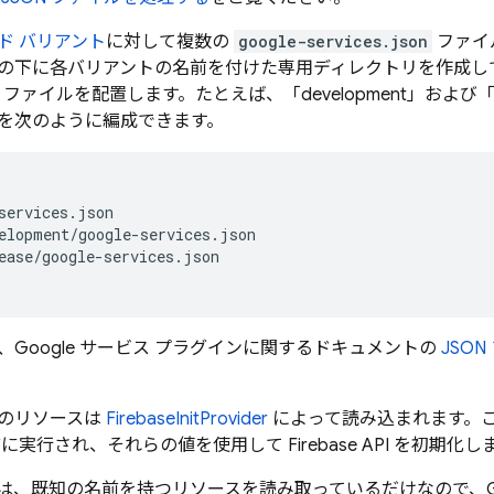
ド バリアント
に対して複数の
google-services.json
ファイ
の下に各バリアントの名前を付けた専用ディレクトリを作成し
ファイルを配置します。たとえば、「development」および「r
を次のように編成できます。
services.json

elopment/google-services.json

ease/google-services.json

Google サービス プラグインに関するドキュメントの
JSO
のリソースは
FirebaseInitProvider
によって読み込まれます。
に実行され、それらの値を使用して Firebase API を初期化し
、既知の名前を持つリソースを読み取っているだけなので、Googl