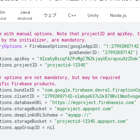
lin
Java
ウェブ
C++
Unity
Node.js
e with manual options. Note that projectID and apiKey, t
 by the initializer, are mandatory.
ryOptions
=
FirebaseOptions
(
googleAppID
:
"1:27992087142
gcmSenderID
:
"27992087142"
)
tions
.
apiKey
=
"AIzaSyBicqfAZPvMgC7NZkjayUEsrepxuXzZDsk
tions
.
projectID
=
"projectid-12345"
r options are not mandatory, but may be required
ific Firebase products.
tions
.
bundleID
=
"com.google.firebase.devrel.FiroptionC
tions
.
clientID
=
"27992087142-ola6qe637ulk8780vl8mo5vog
tions
.
databaseURL
=
"https://myproject.firebaseio.com"
tions
.
storageBucket
=
"myproject.appspot.com"
tions
.
deepLinkURLScheme
=
"myapp://"
tions
.
storageBucket
=
"projectid-12345.appspot.com"
tions
.
appGroupID
=
nil