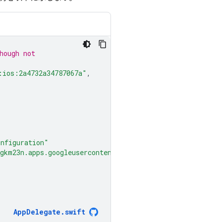
hough not
:ios:2a4732a34787067a"
,
"
onfiguration"
egkm23n.apps.googleusercontent.com"
AppDelegate
.
swift