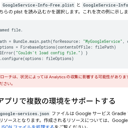
:
GoogleService-Info-Free.plist
と
GoogleService-Info
らの plist を読み込むかを選択します。これを次の例に示し
amed
file
.
ath
=
Bundle
.
main
.
path
(
forResource
:
"MyGoogleService"
,
ptions
=
FirebaseOptions
(
contentsOfFile
:
filePath
)
lError
(
"Couldn't load config file."
)
}
.
configure
(
options
:
fileOptions
)
ローチは、状況によっては
Analytics
の収集に影響する可能性がありま
ださい。
id アプリで複数の環境をサポートする
google-services.json
ファイルは Google サービス Gra
文字列リソースとなります。作成されるリソースについては、Googl
の
JSON ファイルを処理する
をご覧ください。