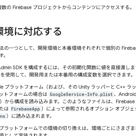
数の Firebase プロジェクトからコンテンツにアクセスする。
環境に対応する
の一つとして、開発環境と本番環境それぞれで個別の Fireba
す。
と Admin SDK を構成するには、その初期化関数に値を直接渡し
クを使用して、開発用または本番用の構成変数を選択できます。
 Apple プラットフォーム（および、その Unity ラッパーと C
プラットフォームの場合は
GoogleService-Info.plist
、Andro
）から構成を読み込みます。このようなファイルは、Firebas
たは
FirebaseApp
）によって参照されるオプション オブジェ
ns
）に読み込まれます。
プラットフォームでの環境の切り換えは、環境ごとにさまざま
項として実装されます。