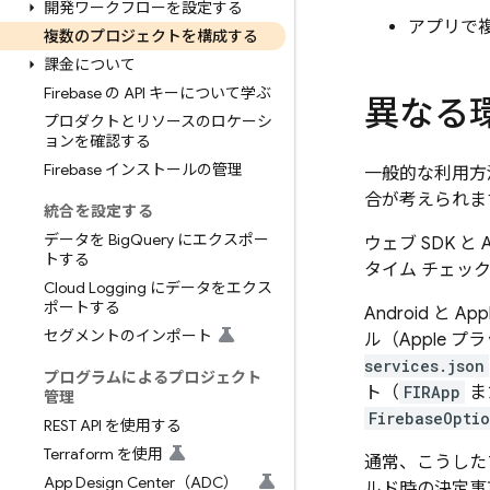
開発ワークフローを設定する
アプリで複
複数のプロジェクトを構成する
課金について
Firebase の API キーについて学ぶ
異なる
プロダクトとリソースのロケーシ
ョンを確認する
Firebase インストールの管理
一般的な利用方法
合が考えられま
統合を設定する
データを Big
Query にエクスポー
ウェブ SDK 
トする
タイム チェッ
Cloud Logging にデータをエクス
ポートする
Android と
セグメントのインポート
ル（Apple 
services.json
プログラムによるプロジェクト
ト（
FIRApp
ま
管理
FirebaseOptio
REST API を使用する
Terraform を使用
通常、こうした
App Design Center（ADC）
ルド時の決定事