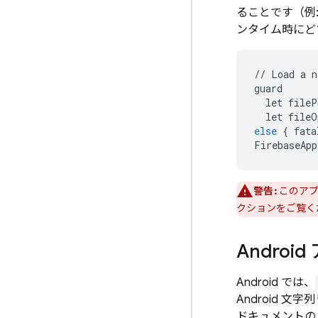
ることです（例
ンタイム時にどち
//
Load
a
n
guard
let
fileP
let
fileO
else
{
fata
FirebaseApp
警告:
このアプ
クションをご覧く
Andro
Android では、
Android 
ドキュメント