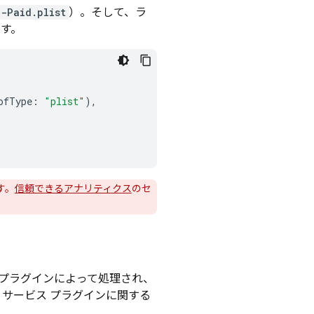
-Paid.plist
）。そして、ラ
ます。
ofType
:
"plist"
),
す。
信頼できるアナリティクス
のセ
dle プラグインによって処理され、
e サービス プラグインに関する