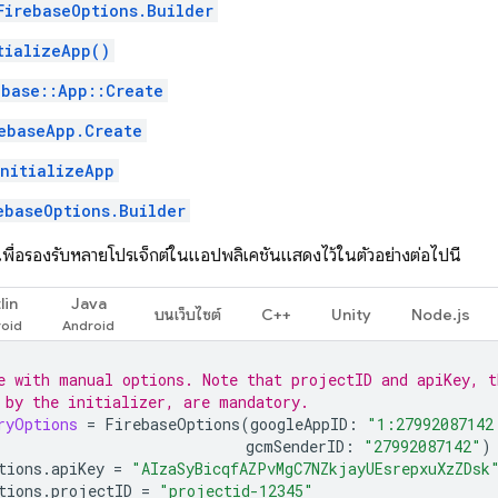
FirebaseOptions.Builder
tializeApp()
ebase::App::Create
ebaseApp.Create
initializeApp
ebaseOptions.Builder
้เพื่อรองรับหลายโปรเจ็กต์ในแอปพลิเคชันแสดงไว้ในตัวอย่างต่อไปนี้
lin
Java
บนเว็บไซต์
C++
Unity
Node.js
e with manual options. Note that projectID and apiKey, t
 by the initializer, are mandatory.
ryOptions
=
FirebaseOptions
(
googleAppID
:
"1:27992087142
gcmSenderID
:
"27992087142"
)
tions
.
apiKey
=
"AIzaSyBicqfAZPvMgC7NZkjayUEsrepxuXzZDsk
tions
.
projectID
=
"projectid-12345"