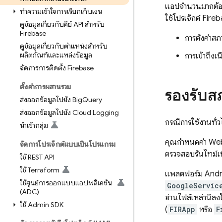
แอปจำนวนมากต้องกา
ทำความเข้าใจการเรียกเก็บเงิน
ใช้โปรเจ็กต์ Fire
ดูข้อมูลเกี่ยวกับคีย์ API สำหรับ
Firebase
การตั้งค่า
ดูข้อมูลเกี่ยวกับตำแหน่งสำหรับ
ผลิตภัณฑ์และแหล่งข้อมูล
การเข้าถึงเ
จัดการการติดตั้ง Firebase
ตั้งค่าการผสานรวม
รองรับส
ส่งออกข้อมูลไปยัง Big
Query
ส่งออกข้อมูลไปยัง Cloud Logging
กรณีการใช้งานทั่
นำเข้ากลุ่ม
คุณกำหนดค่า Web 
จัดการโปรเจ็กต์แบบเป็นโปรแกรม
ตรวจสอบรันไทม์เพ
ใช้ REST API
ใช้ Terraform
แพลตฟอร์ม Andro
ใช้ศูนย์การออกแบบแอปพลิเคชัน
GoogleServic
(ADC)
อ่านไฟล์เหล่านี้ลง
ใช้ Admin SDK
(
FIRApp
หรือ
F