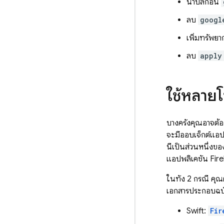
นำปลั๊กอิน
ลบ
googl
เพิ่มทรัพย
ลบ
apply
ใช้หลายโ
บางครั้งคุณอาจต้อ
จะมีออบเจ็กต์แอป
นี้เป็นส่วนหนึ่งข
แอปพลิเคชัน Fireba
ในทั้ง 2 กรณี คุณ
เอกสารประกอบฉบับ
Swift:
Fir