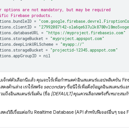
r options are not mandatory, but may be required
ific Firebase products.
tions
.
bundleID
=
"com.google.firebase.devrel.FiroptionC
tions
.
clientID
=
"27992087142-ola6qe637ulk8780vl8mo5vog
tions
.
databaseURL
=
"https://myproject.firebaseio.com"
tions
.
storageBucket
=
"myproject.appspot.com"
tions
.
deepLinkURLScheme
=
"myapp://"
tions
.
storageBucket
=
"projectid-12345.appspot.com"
tions
.
appGroupID
=
nil
บเจ็กต์ตัวเลือกนี้แล้ว คุณจะใช้เพื่อกำหนดค่าอินสแตนซ์แอปพลิเคชัน Fir
แสดงด้านล่าง เราใช้สตริง
secondary
ชื่อนี้ใช้เพื่อดึงข้อมูลอินสแตน
วมถึงอินสแตนซ์เริ่มต้น (ชื่อ
[DEFAULT]
คุณควรเลือกสตริงที่เหมาะสมกับ
แสดงวิธีเชื่อมต่อกับ
Realtime Database
(API สำหรับฟีเจอร์อื่นๆ ของ