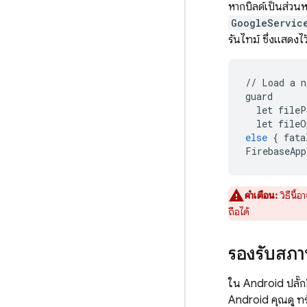
หากบิลด์เป็นส่วนหน
GoogleServic
รันไทม์ ซึ่งแสดงไว
//
Load
a
n
guard
let
fileP
let
fileO
else
{
fata
FirebaseApp
คำเตือน:
วิธีนี้
ถือได้
รองรับสภ
ใน Android ปลั๊
Android คุณดู ทร