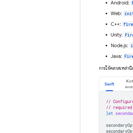
Android:
Web:
ini
C++:
fir
Unity:
Fir
Node.js:
Java:
Fir
การใช้คลาสเหล่านี
Kot
Swift
// Configur
// required
let
seconda
secondaryOp
secondaryOp