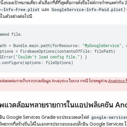
ึ่งของเป้าหมายเดียว ตัวเลือกที่ดีที่สุดคือการตั้งชื่อไฟล์การกำหนดค่าทั้ง 2
e-Info-Free.plist
และ
GoogleService-Info-Paid.plist
)
้ในตัวอย่างต่อไปนี้
amed
file
.
ath
=
Bundle
.
main
.
path
(
forResource
:
"MyGoogleService"
,
ptions
=
FirebaseOptions
(
contentsOfFile
:
filePath
)
lError
(
"Couldn't load config file."
)
}
.
configure
(
options
:
fileOptions
)
อาจส่งผลต่อการเก็บรวบรวมข้อมูล
Analytics
ในบาง กรณี โปรดดูส่วน
Analytics ที่
าพแวดล้อมหลายรายการในแอปพลิเคชัน An
กอิน Google Services Gradle จะประมวลผลไฟล์
google-service
ัพยากรที่สร้างขึ้นได้ในเอกสารประกอบของปลั๊กอิน Google Services ใ