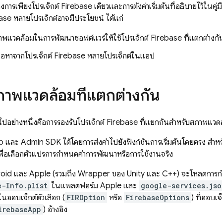
รเพียงโปรเจ็กต์ Firebase เดียวและการตั้งค่าเริ่มต้นที่อธิบายไว้ในคู่ม
base หลายโปรเจ็กต์อาจมีประโยชน์ ได้แก่
สภาพแวดล้อมในการพัฒนาซอฟต์แวร์ให้ใช้โปรเจ็กต์ Firebase ที่แตกต่างก
นื้อหาจากโปรเจ็กต์ Firebase หลายโปรเจ็กต์ในแอป
ภาพแวดล้อมที่แตกต่างกัน
วไปอย่างหนึ่งคือการรองรับโปรเจ็กต์ Firebase ที่แยกกันสำหรับสภาพแ
และ Admin SDK ได้โดยการส่งค่าไปยังฟังก์ชันการเริ่มต้นโดยตรง สำหรั
ื่อเลือกตัวแปรการกำหนดค่าการพัฒนาหรือการใช้งานจริง
id และ Apple (รวมถึง Wrapper ของ Unity และ C++) จะโหลดการก
e-Info.plist
ในแพลตฟอร์ม Apple และ
google-services.jso
ในออบเจ็กต์ตัวเลือก (
FIROption
หรือ
FirebaseOptions
) ที่ออบเ
irebaseApp
) อ้างอิง