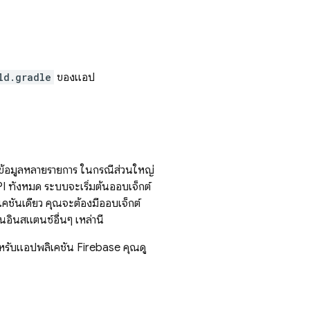
ld.gradle
ของแอป
ฐานข้อมูลหลายรายการ ในกรณีส่วนใหญ่
 ทั้งหมด ระบบจะเริ่มต้นออบเจ็กต์
ิเคชันเดียว คุณจะต้องมีออบเจ็กต์
นอินสแตนซ์อื่นๆ เหล่านี้
สำหรับแอปพลิเคชัน Firebase คุณดู