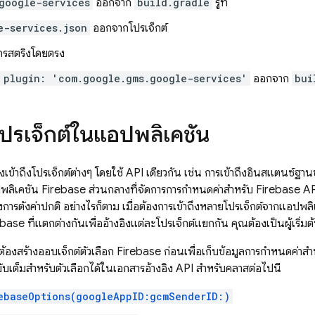
google-services
ออกจาก
build.gradle
รูท
e-services.json
ออกจากโปรเจ็กต์
ากรสตริงโดยตรง
 plugin: 'com.google.gms.google-services'
ออกจาก
bui
ปรเจ็กต์ในแอปพลิเคชัน
งเข้าถึงโปรเจ็กต์ต่างๆ โดยใช้ API เดียวกัน เช่น การเข้าถึงอินสแตนซ์
พลิเคชัน Firebase ส่วนกลางที่จัดการการกำหนดค่าสำหรับ Firebase API
องการตั้งค่าปกติ อย่างไรก็ตาม เมื่อต้องการเข้าถึงหลายโปรเจ็กต์จากแอปพล
se ที่แตกต่างกันเพื่ออ้างอิงแต่ละโปรเจ็กต์แยกกัน คุณต้องเป็นผู้เริ่มต้
ต้องสร้างออบเจ็กต์ตัวเลือก Firebase ก่อนเพื่อเก็บข้อมูลการกำหนดค่า
เต็มสำหรับตัวเลือกได้ในเอกสารอ้างอิง API สำหรับคลาสต่อไปนี้
ebaseOptions(googleAppID:gcmSenderID:)