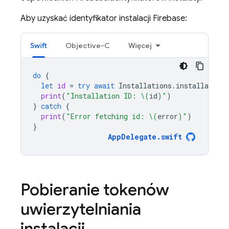
Aby uzyskać identyfikator instalacji
Firebase
:
Swift
Objective-C
Więcej
do
{
let
id
=
try
await
Installations
.
installations
print
(
"Installation ID: 
\(
id
)
"
)
}
catch
{
print
(
"Error fetching id: 
\(
error
)
"
)
}
AppDelegate
.
swift
Pobieranie tokenów
uwierzytelniania
instalacji