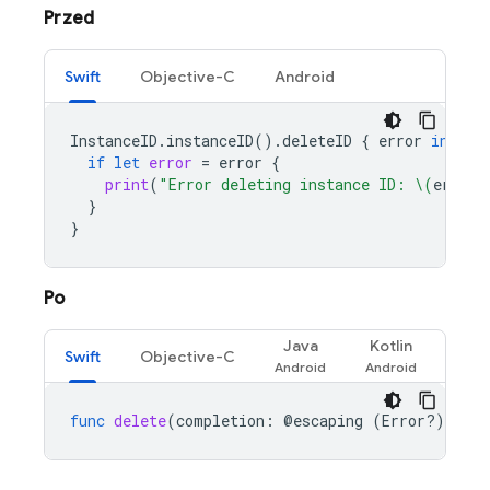
Przed
Swift
Objective-C
Android
InstanceID
.
instanceID
().
deleteID
{
error
in
if
let
error
=
error
{
print
(
"Error deleting instance ID: 
\(
error
)
}
}
Po
Java
Kotlin
Swift
Objective-C
func
delete
(
completion
:
@
escaping
(
Error
?)
-
>
V