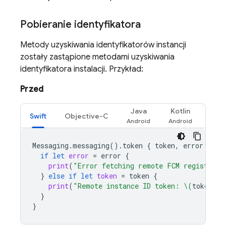
Pobieranie identyfikatora
Metody uzyskiwania identyfikatorów instancji
zostały zastąpione metodami uzyskiwania
identyfikatora instalacji. Przykład:
Przed
Java
Kotlin
Swift
Objective-C
Messaging
.
messaging
().
token
{
token
,
error
in
if
let
error
=
error
{
print
(
"Error fetching remote FCM registrati
}
else
if
let
token
=
token
{
print
(
"Remote instance ID token: 
\(
token
)
"
)
}
}