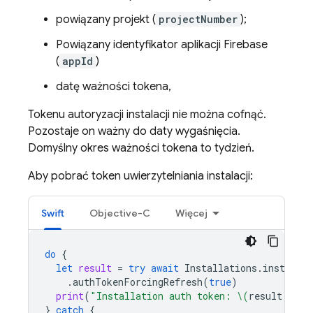
powiązany projekt (
projectNumber
);
Powiązany identyfikator aplikacji Firebase
(
appId
)
datę ważności tokena,
Tokenu autoryzacji instalacji nie można cofnąć.
Pozostaje on ważny do daty wygaśnięcia.
Domyślny okres ważności tokena to tydzień.
Aby pobrać token uwierzytelniania instalacji:
Swift
Objective-C
Więcej
do
{
let
result
=
try
await
Installations
.
installat
.
authTokenForcingRefresh
(
true
)
print
(
"Installation auth token: 
\(
result
.
auth
}
catch
{