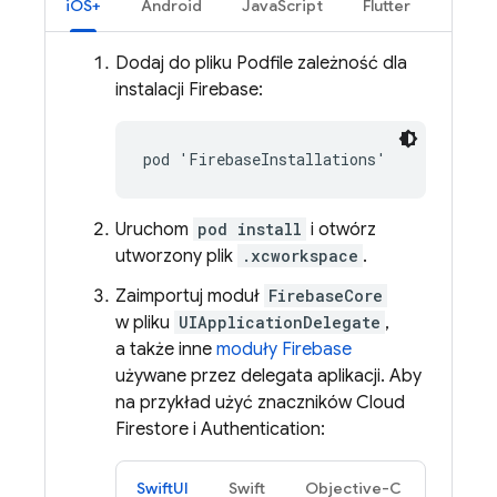
iOS+
Android
JavaScript
Flutter
Dodaj do pliku Podfile zależność dla
instalacji
Firebase
:
pod 'FirebaseInstallations'
Uruchom
pod install
i otwórz
utworzony plik
.xcworkspace
.
Zaimportuj moduł
FirebaseCore
w pliku
UIApplicationDelegate
,
a także inne
moduły Firebase
używane przez delegata aplikacji. Aby
na przykład użyć znaczników
Cloud
Firestore
i
Authentication
:
SwiftUI
Swift
Objective-C