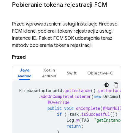
Pobieranie tokena rejestracji
FCM
Przed wprowadzeniem usługi Instalacje Firebase
FCM
klienci pobierali tokeny rejestracji z usługi
Instance ID. Pakiet
FCM
SDK udostępnia teraz
metody pobierania tokena rejestracji.
Przed
Java
Kotlin
Swift
Objective-C
FirebaseInstanceId
.
getInstance
().
getInstanceId
(
.
addOnCompleteListener
(
new
OnCompleteLi
@Override
public
void
onComplete
(
@NonNull
Tas
if
(
!
task
.
isSuccessful
())
{
Log
.
w
(
TAG
,
"getInstanceId f
return
;
}