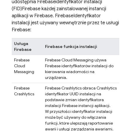
udostępnia
Firebase
identyfikator instalacji
(FID)
Firebase
każdej zainstalowanej instancji
aplikacji w Firebase.
Firebase
Identyfikator
instalacji jest używany wewnętrznie przez te usługi
Firebase:
Usługa
Firebase
funkcja instalacji
Firebase
Firebase
Firebase Cloud Messaging
używa
Cloud
Firebase
identyfikatorów instalacji do
Messaging
kierowania wiadomości na
urządzenia.
Firebase
Firebase Crashlytics
obraca
Crashlytics
Crashlytics
identyfikator UUID instalacji na
podstawie zmian identyfikatora
instalacji Firebase instancji aplikacji.
W przyszłości identyfikator instalacji
może być używany do włączania
funkcji, które ulepszają raportowanie
awarii i usługi zarządzania awariami.