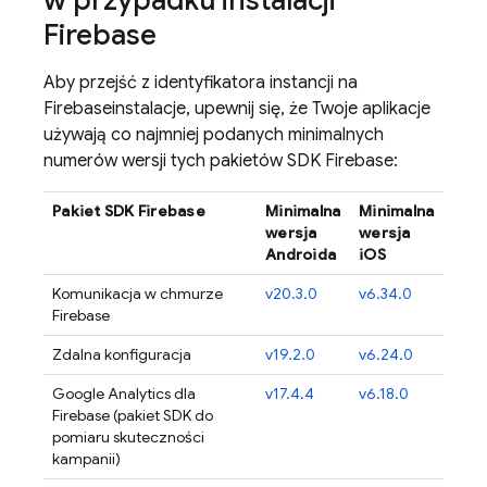
w przypadku instalacji
Firebase
Aby przejść z identyfikatora instancji na
Firebase
instalacje, upewnij się, że Twoje aplikacje
używają co najmniej podanych minimalnych
numerów wersji tych pakietów SDK Firebase:
Pakiet SDK Firebase
Minimalna
Minimalna
wersja
wersja
Androida
iOS
Komunikacja w chmurze
v20.3.0
v6.34.0
Firebase
Zdalna konfiguracja
v19.2.0
v6.24.0
Google Analytics dla
v17.4.4
v6.18.0
Firebase (pakiet SDK do
pomiaru skuteczności
kampanii)