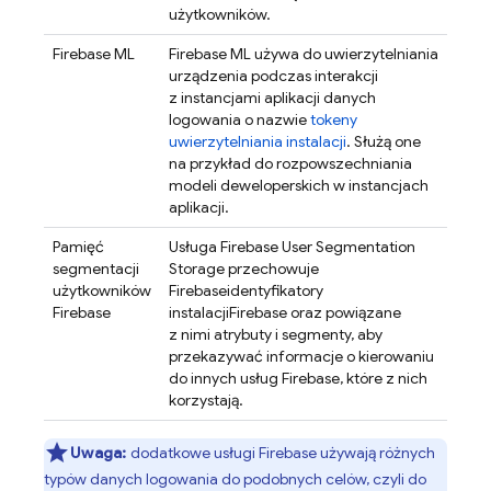
użytkowników.
Firebase ML
Firebase ML
używa do uwierzytelniania
urządzenia podczas interakcji
z instancjami aplikacji danych
logowania o nazwie
tokeny
uwierzytelniania instalacji
. Służą one
na przykład do rozpowszechniania
modeli deweloperskich w instancjach
aplikacji.
Pamięć
Usługa Firebase User Segmentation
segmentacji
Storage przechowuje
użytkowników
Firebase
identyfikatory
Firebase
instalacji
Firebase
oraz powiązane
z nimi atrybuty i segmenty, aby
przekazywać informacje o kierowaniu
do innych usług Firebase, które z nich
korzystają.
Uwaga:
dodatkowe usługi Firebase używają różnych
typów danych logowania do podobnych celów, czyli do