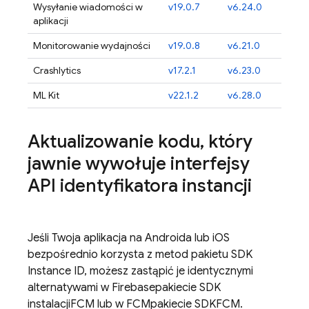
Wysyłanie wiadomości w
v19.0.7
v6.24.0
aplikacji
Monitorowanie wydajności
v19.0.8
v6.21.0
Crashlytics
v17.2.1
v6.23.0
ML Kit
v22.1.2
v6.28.0
Aktualizowanie kodu
,
który
jawnie wywołuje interfejsy
API identyfikatora instancji
Jeśli Twoja aplikacja na Androida lub iOS
bezpośrednio korzysta z metod pakietu SDK
Instance ID, możesz zastąpić je identycznymi
alternatywami w
Firebase
pakiecie SDK
instalacji
FCM
lub w
FCM
pakiecie SDK
FCM
.