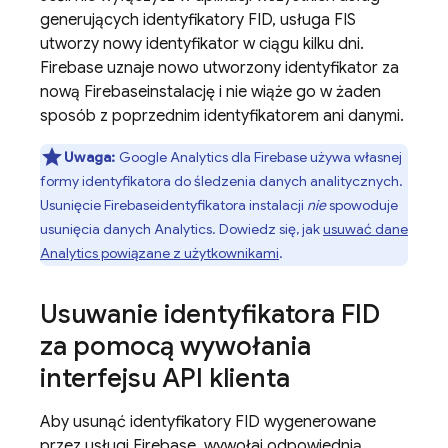
generujących identyfikatory FID, usługa FIS
utworzy nowy identyfikator w ciągu kilku dni.
Firebase uznaje nowo utworzony identyfikator za
nową
Firebase
instalację i nie wiąże go w żaden
sposób z poprzednim identyfikatorem ani danymi.
Uwaga:
Google Analytics dla Firebase używa własnej
formy identyfikatora do śledzenia danych analitycznych.
Usunięcie
Firebase
identyfikatora instalacji
nie
spowoduje
usunięcia danych Analytics. Dowiedz się, jak
usuwać dane
Analytics powiązane z użytkownikami
.
Usuwanie identyfikatora FID
za pomocą wywołania
interfejsu API klienta
Aby usunąć identyfikatory FID wygenerowane
przez usługi Firebase, wywołaj odpowiednią