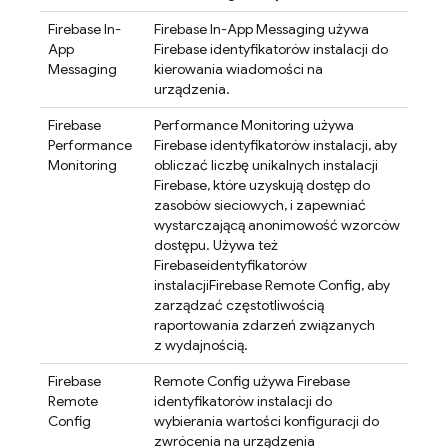
Firebase In-
Firebase In-App Messaging
używa
App
Firebase
identyfikatorów instalacji do
Messaging
kierowania wiadomości na
urządzenia.
Firebase
Performance Monitoring
używa
Performance
Firebase
identyfikatorów instalacji, aby
Monitoring
obliczać liczbę unikalnych instalacji
Firebase, które uzyskują dostęp do
zasobów sieciowych, i zapewniać
wystarczającą anonimowość wzorców
dostępu. Używa też
Firebase
identyfikatorów
instalacji
Firebase Remote Config
, aby
zarządzać częstotliwością
raportowania zdarzeń związanych
z wydajnością.
Firebase
Remote Config
używa
Firebase
Remote
identyfikatorów instalacji do
Config
wybierania wartości konfiguracji do
zwrócenia na urządzenia