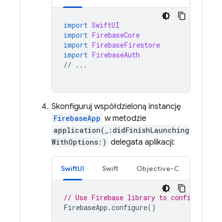
import
SwiftUI
import
FirebaseCore
import
FirebaseFirestore
import
FirebaseAuth
//
...
Skonfiguruj współdzieloną instancję
FirebaseApp
w metodzie
application(_:didFinishLaunching
WithOptions:)
delegata aplikacji:
SwiftUI
Swift
Objective-C
// Use Firebase library to configure AP
FirebaseApp
.
configure
()