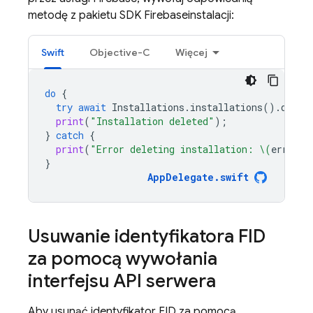
metodę z pakietu SDK
Firebase
instalacji:
Swift
Objective-C
Więcej
do
{
try
await
Installations
.
installations
().
delet
print
(
"Installation deleted"
);
}
catch
{
print
(
"Error deleting installation: 
\(
error
)
"
}
AppDelegate
.
swift
Usuwanie identyfikatora FID
za pomocą wywołania
interfejsu API serwera
Aby usunąć identyfikator FID za pomocą