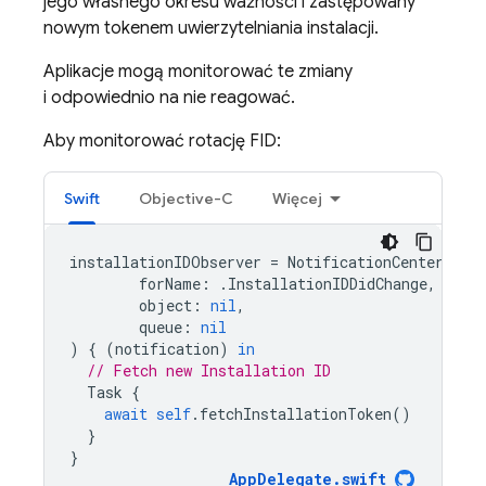
jego własnego okresu ważności i zastępowany
nowym tokenem uwierzytelniania instalacji.
Aplikacje mogą monitorować te zmiany
i odpowiednio na nie reagować.
Aby monitorować rotację FID:
Swift
Objective-C
Więcej
installationIDObserver
=
NotificationCenter
.
def
forName
:
.
InstallationIDDidChange
,
object
:
nil
,
queue
:
nil
)
{
(
notification
)
in
// Fetch new Installation ID
Task
{
await
self
.
fetchInstallationToken
()
}
}
AppDelegate
.
swift