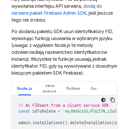
wywołania interfejsu API serwera,
dodaj do
serwera pakiet Firebase Admin SDK
, jeśli jeszcze
tego nie zrobisz.
Po dodaniu pakietu SDK usuń identyfikatory FID,
wywołując funkcję usuwania w wybranym języku
(uwaga: z wyjątkiem Node.js te metody
odzwierciedlają nazewnictwo identyfikatorów
instancji. Wszystkie te funkcje usuwają jednak
identyfikator FID, gdy są wywoływane z dowolnym
bieżącym pakietem SDK Firebase).
Java
Node.js
Python
Go
// An FIDsent from a client service SDK
const
idToDelete
=
'eyJhbGciOiJFUzI1N_iIs5'
;
admin
.
installations
().
deleteInstallation
(
idToDe