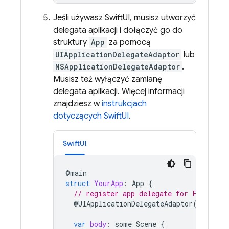
Jeśli używasz SwiftUI, musisz utworzyć
delegata aplikacji i dołączyć go do
struktury
App
za pomocą
UIApplicationDelegateAdaptor
lub
NSApplicationDelegateAdaptor
.
Musisz też wyłączyć zamianę
delegata aplikacji. Więcej informacji
znajdziesz w
instrukcjach
dotyczących SwiftUI
.
SwiftUI
@
main
struct
YourApp
:
App
{
// register app delegate for Firebase
@
UIApplicationDelegateAdaptor
(
AppDele
var
body
:
some
Scene
{