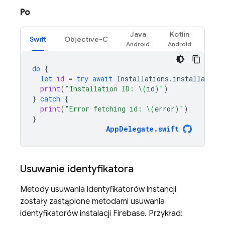
Po
Java
Kotlin
Swift
Objective-C
do
{
let
id
=
try
await
Installations
.
installations
print
(
"Installation ID: 
\(
id
)
"
)
}
catch
{
print
(
"Error fetching id: 
\(
error
)
"
)
}
AppDelegate
.
swift
Usuwanie identyfikatora
Metody usuwania identyfikatorów instancji
zostały zastąpione metodami usuwania
identyfikatorów instalacji
Firebase
. Przykład: