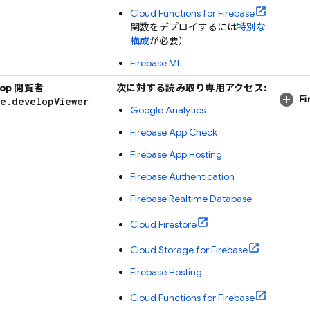
Cloud Functions for Firebase
関数をデプロイするには
特別な
構成
が必要）
Firebase ML
elop 閲覧者
次に対する読み取り専用アクセス:
F
se
.
develop
Viewer
Google Analytics
Firebase App Check
Firebase App Hosting
Firebase Authentication
Firebase Realtime Database
Cloud Firestore
Cloud Storage for Firebase
Firebase Hosting
Cloud Functions for Firebase