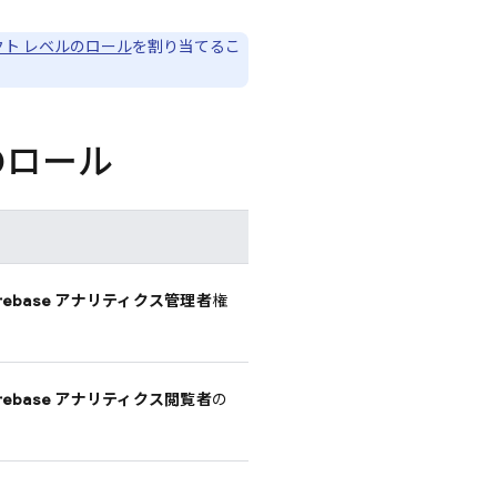
クト レベルのロール
を割り当てるこ
スのロール
irebase アナリティクス管理者
権
irebase アナリティクス閲覧者
の