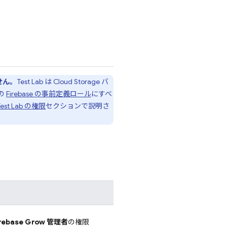
せん。
Test Lab
は
Cloud Storage
バ
の
Firebase の事前定義ロール
にすべ
Test Lab
の権限
セクションで説明さ
irebase Grow 管理者
の権限