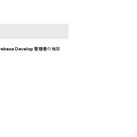
irebase Develop 管理者
の権限