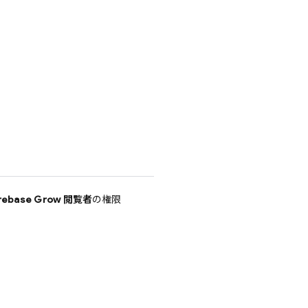
irebase Grow 閲覧者
の権限