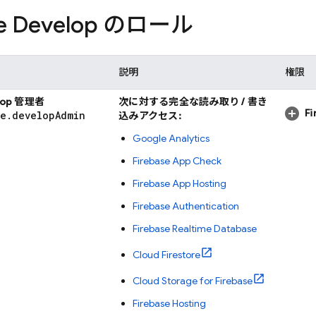
se Develop のロール
説明
権限
elop 管理者
次に対する完全な読み取り / 書き
F
se
.
develop
Admin
込みアクセス:
Google Analytics
Firebase App Check
Firebase App Hosting
Firebase Authentication
Firebase Realtime Database
Cloud Firestore
Cloud Storage for Firebase
Firebase Hosting