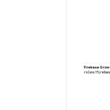
Firebase Gro
roles
/
fireba