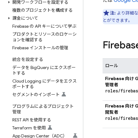
たは
Google Cl
開発ワークフローを設定する
複数のプロジェクトを構成する
注:
より詳細な
課金について
とができます。
Firebase の API キーについて学ぶ
プロダクトとリソースのロケーシ
ョンを確認する
Fireb
Firebase インストールの管理
統合を設定する
ロール
データを Big
Query にエクスポー
トする
Firebase 向け
Cloud Logging にデータをエクス
管理者
ポートする
roles
/
fireba
セグメントのインポート
Firebase 向け
プログラムによるプロジェクト
管理
閲覧者
roles
/
fireba
REST API を使用する
Terraform を使用
App Design Center（ADC）