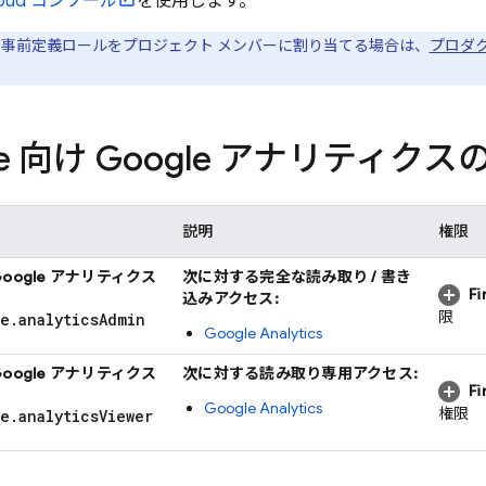
oud
コンソール
を使用します。
事前定義ロールをプロジェクト メンバーに割り当てる場合は、
プロダ
ase 向け Google アナリティク
説明
権限
 Google アナリティクス
次に対する完全な読み取り / 書き
F
込みアクセス:
限
se
.
analytics
Admin
Google Analytics
 Google アナリティクス
次に対する読み取り専用アクセス:
F
Google Analytics
権限
se
.
analytics
Viewer