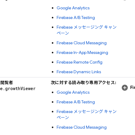
Google Analytics
Firebase A/B Testing
Firebase メッセージング キャン
ペーン
Firebase Cloud Messaging
Firebase In-App Messaging
Firebase Remote Config
Firebase Dynamic Links
w 閲覧者
次に対する読み取り専用アクセス:
F
se
.
growth
Viewer
Google Analytics
Firebase A/B Testing
Firebase メッセージング キャン
ペーン
Firebase Cloud Messaging