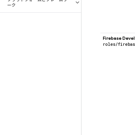
ーク
Firebase Dev
roles
/
fireba