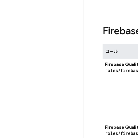
Fireba
ロール
Firebase Qual
roles
/
fireba
Firebase Qual
roles
/
fireba