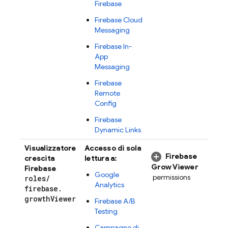
Firebase
Firebase Cloud
Messaging
Firebase In-
App
Messaging
Firebase
Remote
Config
Firebase
Dynamic Links
Visualizzatore
Accesso di sola
Firebase
crescita
lettura a:
Grow Viewer
Firebase
Google
permissions
roles
/
Analytics
firebase
.
growth
Viewer
Firebase A/B
Testing
Campagne di