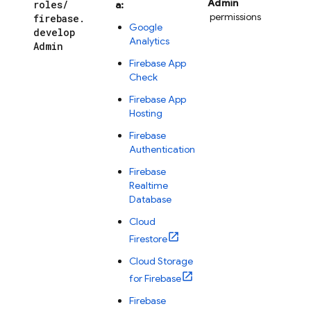
Admin
roles
/
a:
permissions
firebase
.
Google
develop
Analytics
Admin
Firebase App
Check
Firebase App
Hosting
Firebase
Authentication
Firebase
Realtime
Database
Cloud
Firestore
Cloud Storage
for Firebase
Firebase