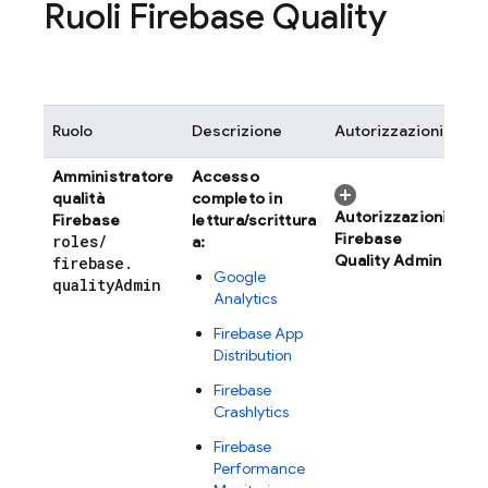
Ruoli Firebase Quality
Ruolo
Descrizione
Autorizzazioni
Amministratore
Accesso
qualità
completo in
Autorizzazioni
Firebase
lettura/scrittura
Firebase
roles
/
a:
Quality Admin
firebase
.
Google
quality
Admin
Analytics
Firebase App
Distribution
Firebase
Crashlytics
Firebase
Performance