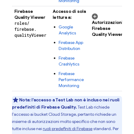
Monitoring
Firebase
Accesso di sola
Quality Viewer
lettura a:
Autorizzazioni
roles
/
Google
Firebase
firebase
.
Analytics
Quality Viewer
quality
Viewer
Firebase App
Distribution
Firebase
Crashlytics
Firebase
Performance
Monitoring
Nota:
l'accesso a
Test Lab
non è incluso nei ruoli
predefiniti di Firebase Quality.
Test Lab
richiede
l'accesso ai bucket
Cloud Storage
, pertanto richiede un
insieme di autorizzazioni molto specifico che non sono
tutte incluse nei
ruoli predefiniti di Firebase
standard. Per