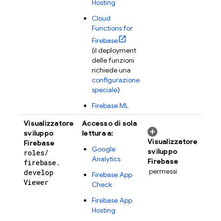
Hosting
Cloud
Functions for
Firebase
(il deployment
delle funzioni
richiede una
configurazione
speciale
)
Firebase ML
Visualizzatore
Accesso di sola
sviluppo
lettura a:
Visualizzatore
Firebase
Google
sviluppo
roles
/
Analytics
Firebase
firebase
.
permessi
develop
Firebase App
Viewer
Check
Firebase App
Hosting