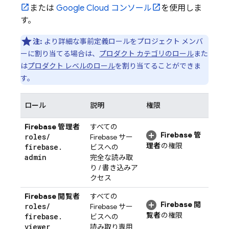
または
Google Cloud
コンソール
を使用しま
す。
注:
より詳細な事前定義ロールをプロジェクト メンバ
ーに割り当てる場合は、
プロダクト カテゴリのロール
また
は
プロダクト レベルのロール
を割り当てることができま
す。
ロール
説明
権限
Firebase 管理者
すべての
Firebase 管
roles
/
Firebase サー
理者
の権限
firebase
.
ビスへの
admin
完全な読み取
り / 書き込みア
クセス
Firebase 閲覧者
すべての
Firebase 閲
roles
/
Firebase サー
覧者
の権限
firebase
.
ビスへの
viewer
読み取り専用