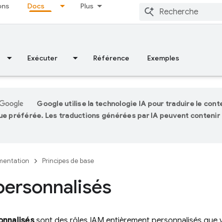
ons
Docs
Plus
Exécuter
Référence
Exemples
Google utilise la technologie IA pour traduire le con
ue préférée. Les traductions générées par IA peuvent contenir
entation
Principes de base
personnalisés
onnalisés
sont des rôles IAM entièrement personnalisés que