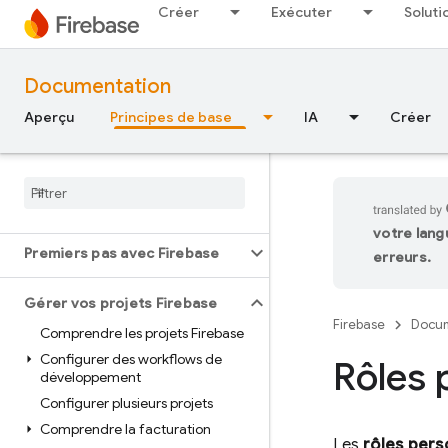
Créer
Exécuter
Soluti
Documentation
Aperçu
Principes de base
IA
Créer
Principes de base
votre lang
Premiers pas avec Firebase
erreurs.
Gérer vos projets Firebase
Firebase
Docum
Comprendre les projets Firebase
Configurer des workflows de
Rôles 
développement
Configurer plusieurs projets
Comprendre la facturation
Les
rôles pers