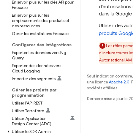
En savoir plus sur les clés API pour
d'autorisations
Firebase
dans la
Google
En savoir plus sur les
emplacements des produits et
Utilisez des aut
des ressources
produits
Googl
Gérer les installations Firebase
Configurer des intégrations
Les rôles pers
Exporter les données vers Big
d'inclure toutes le
Query
Autorisations IAM
Exporter des données vers
Cloud Logging
Sauf indication contraire
Importer des segments
une licence
Apache 2.0
. 
sociétés affiliées.
Gérer les projets par
programmation
Dernière mise à jour le 2
Utiliser l'API REST
Utiliser Terraform
Utiliser Application
Apprendre
Design Center (ADC)
Utiliser le SDK Admin