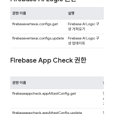
권한 이름
설명
firebasevertexai.configs.get
Firebase AI Logic
구
성 가져오기
firebasevertexai.configs.update
Firebase AI Logic
구
성 업데이트
Firebase App Check
권한
권한 이름
설명
firebaseappcheck.appAttestConfig.get
앱의 A
Attes
가져옵
firebaseappcheck.appAttestConfig.update
앱의 A