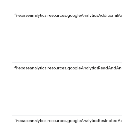
firebaseanalytics.resources.googleAnalyticsAdditionalAccess
firebaseanalytics.resources.googleAnalyticsReadAndAnalyze
firebaseanalytics.resources.googleAnalyticsRestrictedAccess