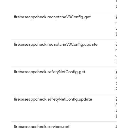
성을 
합니다.
firebaseappcheck.recaptchaV3Config.get
앱의
reCAP
v3 구
옵니다.
firebaseappcheck.recaptchaV3Config.update
앱의
reCAP
v3 구
이트합
firebaseappcheck.safetyNetConfig.get
앱의
Safet
성을 
다.
firebaseappcheck.safetyNetConfig.update
앱의
Safet
성을 
합니다.
firebaseappcheck.services.get
프로젝