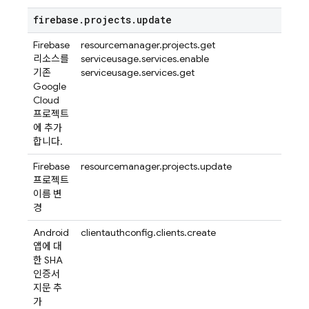
firebase
.
projects
.
update
Firebase
resourcemanager.projects.get
리소스를
serviceusage.services.enable
기존
serviceusage.services.get
Google
Cloud
프로젝트
에 추가
합니다.
Firebase
resourcemanager.projects.update
프로젝트
이름 변
경
Android
clientauthconfig.clients.create
앱에 대
한 SHA
인증서
지문 추
가