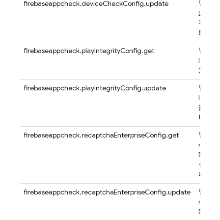
firebaseappcheck.deviceCheckConfig.update
앱의
Devic
구성을
트합니
firebaseappcheck.playIntegrityConfig.get
앱의 Pl
Integr
을 가져
firebaseappcheck.playIntegrityConfig.update
앱의 Pl
Integr
을 업
니다.
firebaseappcheck.recaptchaEnterpriseConfig.get
앱의
reCAP
Enterp
성을 
다.
firebaseappcheck.recaptchaEnterpriseConfig.update
앱의
reCAP
Enterp