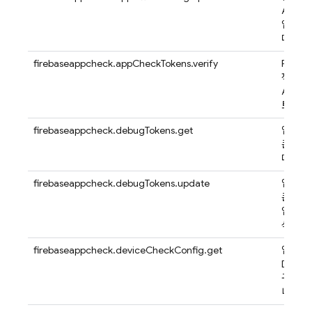
Attes
업데이
다.
firebaseappcheck.appCheckTokens.verify
Fireb
젝트에
App C
토큰 확
firebaseappcheck.debugTokens.get
앱의 디
큰을 
다.
firebaseappcheck.debugTokens.update
앱의 디
큰을 만
업데이
삭제합
firebaseappcheck.deviceCheckConfig.get
앱의
Devic
구성을
니다.