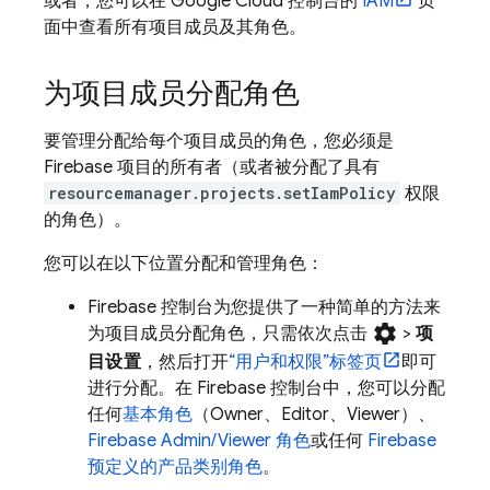
或者，您可以在
Google Cloud
控制台的
IAM
页
面中查看所有
项目成员及其角色。
为项目成员分配角色
要管理分配给每个项目成员的角色，您必须是
Firebase 项目的所有者（或者被分配了具有
resourcemanager.projects.setIamPolicy
权限
的角色）。
您可以在以下位置分配和管理角色：
Firebase
控制台为您提供了一种简单的方法来
settings
为项目成员分配角色，只需依次点击
>
项
目设置
，然后打开
“用户和权限”
标签页
即可
进行分配。在
Firebase
控制台中，您可以分配
任何
基本角色
（Owner、Editor、Viewer）、
Firebase Admin/Viewer 角色
或任何
Firebase
预定义的产品类别角色
。