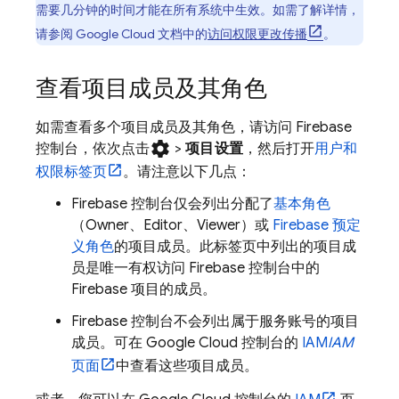
需要几分钟的时间才能在所有系统中生效。如需了解详情，
请参阅
Google Cloud
文档中的
访问权限更改传播
。
查看项目成员及其角色
如需查看多个项目成员及其角色，请访问
Firebase
settings
控制台，依次点击
>
项目设置
，然后打开
用户和
权限
标签页
。请注意以下几点：
Firebase
控制台仅会列出分配了
基本角色
（Owner、Editor、Viewer）或
Firebase 预定
义角色
的项目成员。此标签页中列出的项目成
员是唯一有权访问
Firebase
控制台中的
Firebase 项目的成员。
Firebase
控制台不会列出属于服务账号的项目
成员。可在
Google Cloud
控制台的
IAM
IAM
页面
中查看这些项目成员。