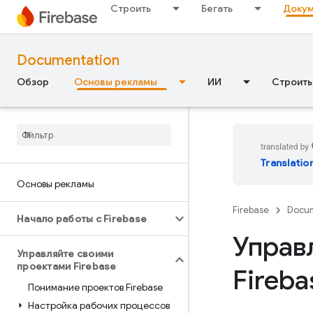
Строить
Бегать
Докум
Documentation
Обзор
Основы рекламы
ИИ
Строить
Translatio
Основы рекламы
Firebase
Docum
Начало работы с Firebase
Управ
Управляйте своими
проектами Firebase
Fireba
Понимание проектов Firebase
Настройка рабочих процессов