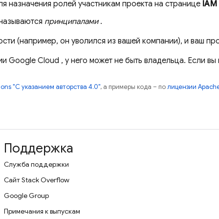
я назначения ролей участникам проекта на странице
IAM
 называются
принципалами
.
сти (например, он уволился из вашей компании), и ваш п
ции
Google Cloud
, у него может не быть владельца. Если в
ns "С указанием авторства 4.0"
, а примеры кода – по
лицензии Apache
Поддержка
Служба поддержки
Сайт Stack Overflow
Google Group
Примечания к выпускам