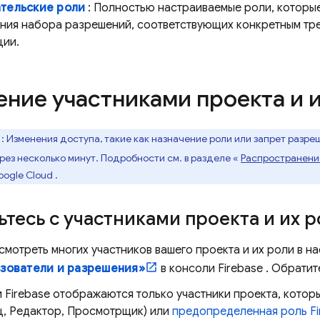
тельские роли
: Полностью настраиваемые роли, которые
ния набора разрешений, соответствующих конкретным тр
ции.
ение участниками проекта и 
: Изменения доступа, такие как назначение роли или запрет разреше
рез несколько минут. Подробности см. в разделе «
Распространени
ogle Cloud
.
тесь с участниками проекта и их 
смотреть многих участников вашего проекта и их роли в н
зователи и разрешения»
в консоли
Firebase
. Обратит
и
Firebase
отображаются только участники проекта, котор
ц, Редактор, Просмотрщик) или
предопределенная роль Fi