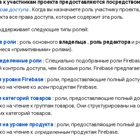
а к участникам проекта предоставляются посредство
рав доступа
. Когда вы назначаете роль участнику проекта
кта все права доступа, которые содержит эта роль.
поддерживает следующие типы ролей:
е роли
: роль основного
владельца
,
роль редактора
и р
иеся «примитивными» ролями).
еделенные роли
: Специально подобранные роли Fireba
 контроль доступа, чем базовые роли. Firebase предлагае
 уровня Firebase
: роли, предоставляющие полный доступ
ко на чтение ко
всем
продуктам Firebase.
и категорий товаров
: роли, предоставляющие полный дос
ко на чтение к группам товаров. Они структурированы на 
х категорий товаров.
и на уровне продукта
: роли, предоставляющие полный до
ко на чтение к
определенным
продуктам Firebase.