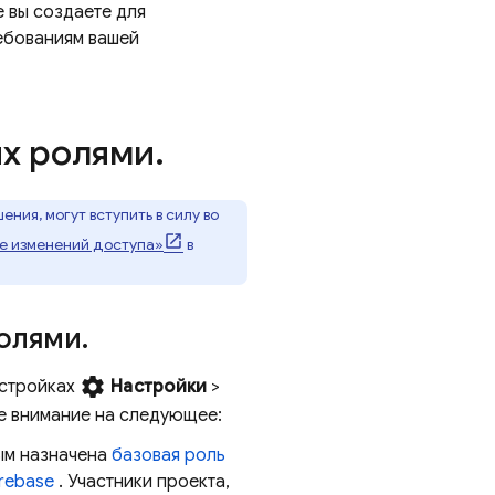
 вы создаете для
ебованиям вашей
их ролями
.
ния, могут вступить в силу во
е изменений доступа»
в
ролями
.
settings
астройках
Настройки
>
е внимание на следующее:
ым назначена
базовая роль
rebase
. Участники проекта,