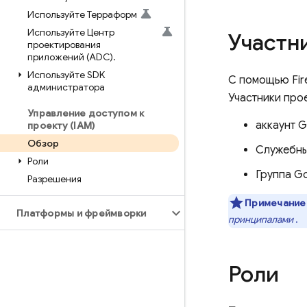
Используйте Терраформ
Используйте Центр
Участн
проектирования
приложений (ADC)
.
Используйте SDK
С помощью Fire
администратора
Участники про
Управление доступом к
аккаунт 
проекту (IAM)
Обзор
Служебны
Роли
Группа G
Разрешения
Примечание
Платформы и фреймворки
принципалами
.
Роли