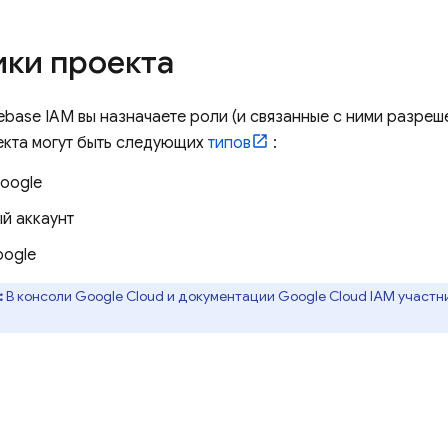
ики проекта
base IAM вы назначаете роли (и связанные с ними разреш
екта могут быть следующих
типов
:
Google
й аккаунт
oogle
:
В консоли
Google Cloud
и документации
Google Cloud
IAM участн