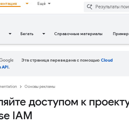
ентация
Ещё
Бегать
Справочные материалы
Пример
Эта страница переведена с помощью
Cloud
n API
.
entation
Основы рекламы
ляйте доступом к проект
se IAM