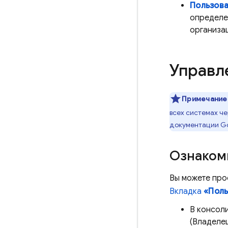
Пользова
определе
организа
Управл
Примечание
всех системах че
документации
Go
Ознакомь
Вы можете про
Вкладка
«Поль
В консол
(Владеле