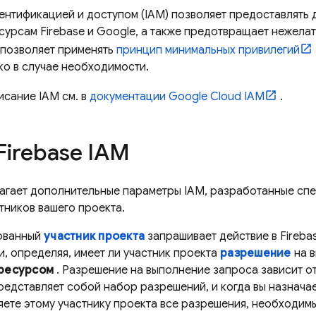
ентификацией и доступом (IAM) позволяет предоставлять 
сурсам Firebase и Google, а также предотвращает нежелат
 позволяет применять
принцип минимальных привилегий
ко в случае необходимости.
сание IAM см. в
документации
Google Cloud
IAM
.
Firebase IAM
лагает дополнительные параметры IAM, разработанные сп
стников вашего проекта.
зованный
участник проекта
запрашивает действие в Fireba
, определяя, имеет ли участник проекта
разрешение
на 
ресурсом
. Разрешение на выполнение запроса зависит о
едставляет собой набор разрешений, и когда вы назначае
яете этому участнику проекта все разрешения, необходимы