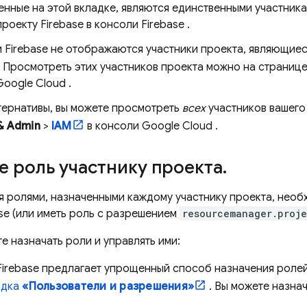
енные на этой вкладке, являются единственными участник
проекту Firebase в консоли
Firebase
.
и
Firebase
не отображаются участники проекта, являющиес
. Просмотреть этих участников проекта можно на страниц
Google Cloud
.
ьтернативы, вы можете просмотреть
всех
участников вашего 
& Admin
>
IAM
в консоли
Google Cloud
.
е роль участнику проекта
.
я ролями, назначенными каждому участнику проекта, нео
se (или иметь роль с разрешением
resourcemanager.proje
е назначать роли и управлять ими:
Firebase
предлагает упрощенный способ назначения ролей
адка
«Пользователи и разрешения»
. Вы можете назна