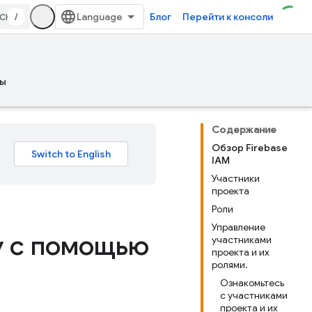
/
Блог
Перейти к консоли
ы
Содержание
Обзор Firebase
IAM
Участники
проекта
Роли
Управление
у с помощью
участниками
проекта и их
ролями.
Ознакомьтесь
с участниками
проекта и их