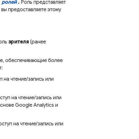
м
ролей
.
Роль представляет
, вы предоставляете этому
оль
зрителя
(ранее
se, обеспечивающие более
т:
 на чтение/запись или
туп на чтение/запись или
основе
Google Analytics
и
ступ на чтение/запись или