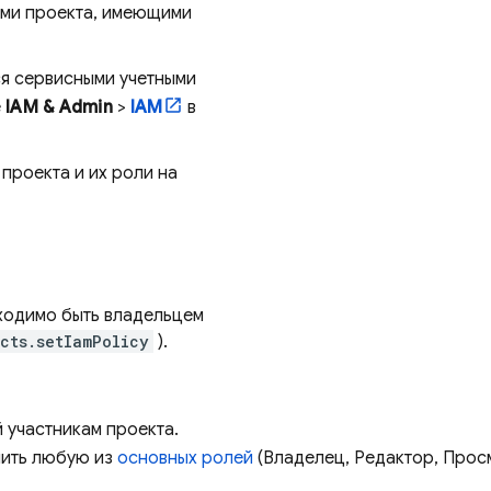
ами проекта, имеющими
я сервисными учетными
е
IAM & Admin
>
IAM
в
проекта и их роли на
бходимо быть владельцем
cts.setIamPolicy
).
 участникам проекта.
чить любую из
основных ролей
(Владелец, Редактор, Прос