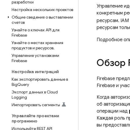
разработки
Управление ид
Настройка нескольких проектов
конкретным ре
Общие сведения о выставлении
ресурсам. IAM
счетов
ресурсам толь
Узнайте о ключах API для
Firebase
Подробное опи
Узнайте о местах хранения
продуктов и ресурсов
.
Управление установками
Обзор 
Firebase
Настройка интеграций
Firebase пред
Как экспортировать данные в
Big
Query
Firebase и уча
Экспорт данных в Cloud
Когда автори
Logging
об авторизации
Импортировать сегменты
операции над
Управляйте проектами
Каждая роль пр
программно
вы предоставл
Используйте REST API