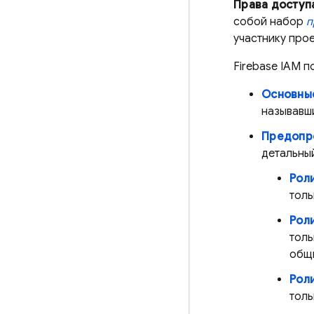
Права доступ
собой набор
п
участнику прое
Firebase IAM 
Основны
называвш
Предопр
детальный
Роли
толь
Рол
толь
общи
Рол
толь