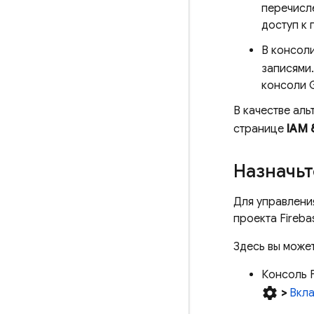
перечисл
доступ к 
В консол
записями
консоли
В качестве ал
странице
IAM 
Назначьт
Для управлени
проекта Fireba
Здесь вы может
Консоль
settings
>
Вкл