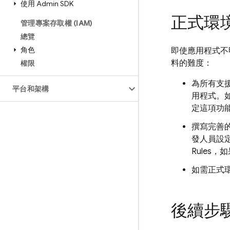
使用 Admin SDK
正式環
管理專案存取權 (IAM)
總覽
角色
即使應用程式不
料的難度：
權限
為所有支
平台和架構
用程式。
定這項功
撰寫完善
發人員設
Rules
，如
如需正式
後續步