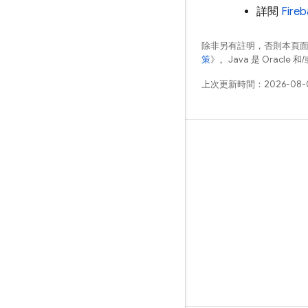
詳閱
Fir
除非另有註明，否則本頁
策
》。Java 是 Oracl
上次更新時間：2026-08-
瞭解詳情
指南
參考資料
範例
程式庫
GitHub