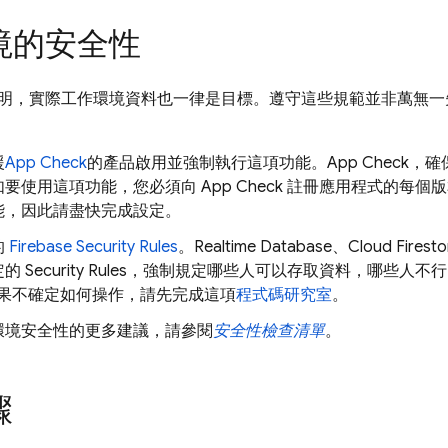
境的安全性
明，實際工作環境資料也一律是目標。遵守這些規範並非萬無一
援
App Check
的產品啟用並強制執行這項功能。
App Check
，確
如要使用這項功能，您必須向
App Check
註冊應用程式的每個版
能，因此請盡快完成設定。
的
Firebase Security Rules
。
Realtime Database
、
Cloud Firesto
定的
Security Rules
，強制規定哪些人可以存取資料，哪些人不
果不確定如何操作，請先完成這項
程式碼研究室
。
環境安全性的更多建議，請參閱
安全性檢查清單
。
驟