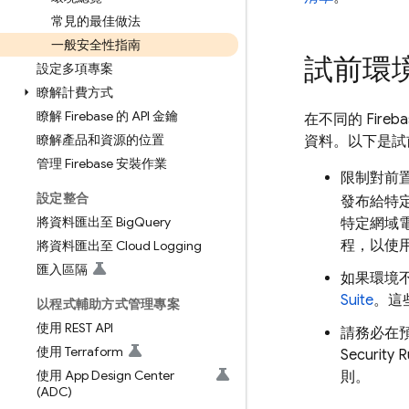
常見的最佳做法
一般安全性指南
試前環
設定多項專案
瞭解計費方式
瞭解 Firebase 的 API 金鑰
在不同的 Fir
瞭解產品和資源的位置
資料。以下是試
管理 Firebase 安裝作業
限制對前
設定整合
發布給特
將資料匯出至 Big
Query
特定網域
程，以使
將資料匯出至 Cloud Logging
匯入區隔
如果環境
Suite
。這
以程式輔助方式管理專案
使用 REST API
請務必在
使用 Terraform
Security R
使用 App Design Center
則。
(ADC)