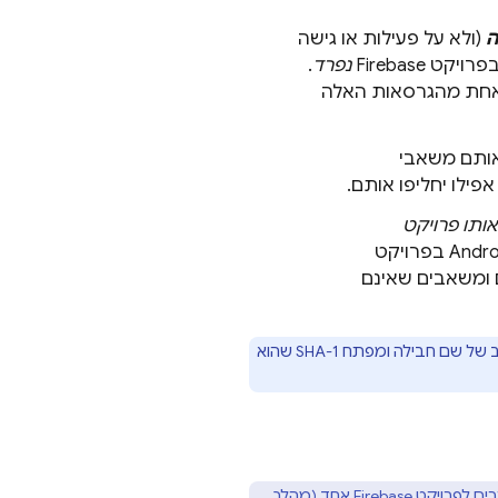
ה
(ולא על פעילות או גישה
Firebase
נפרד
.
פצה – כדאי לרשום כל אחת מהגרסאות האלה
ת אותם משאבי
ותו פרויקט
לדוגמה, כדאי לרשום את גרסאות הניפוי באגים של iOS ו-Android בפרויקט
נים ומשאבים שאינם
לכל אפליקציה ל-Android, אם מספקים מפתח SHA-1 לאפליקציה, צריך לספק שילוב של שם חבילה ומפתח SHA-1 שהוא
לא מומלץ לקשר כמה אפליקציות שונות ובלתי תלויות מבחינה לוגית ו/או אתרים לפרויקט Firebase אחד (מהלך