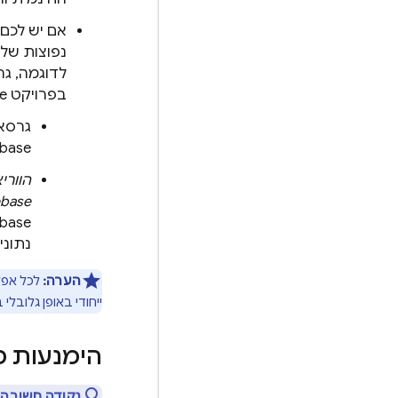
אם יש לכם
נפוצות של מ
בפרויקט Firebase משלה.
Firebase, כי יש סיכון שהנתונים לניפוי באגים יזהמו
הוורי
ebase.
נתוני 
הערה:
ייחודי באופן גלובלי
הימנעות מר
נקודה חשובה: