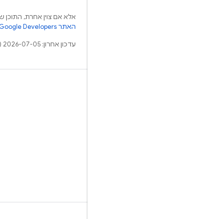
אלא אם צוין אחרת, התוכן של
האתר Google Developers‏
עדכון אחרון: 2026-07-05 (שעון UTC).
למידע נוסף
מדריכים
הפניות
דוגמאות
ספריות
GitHub