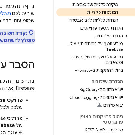
סקירה כללית של סביבות
המלצות כלליות
שיהיה לכם
תהליך
הנחיות כלליות לגבי אבטחה
שמופיעות בדף הז
הגדרת מספר פרויקטים
נקודה חשובה:
הסבר על החיוב
מומלץ להשתמש בפרויק
מידע נוסף על מפתחות API ל-
Firebase
מידע על מיקומים של מוצרים
הסבר על ה
ומשאבים
ניהול ההתקנות ב-Firebase
בתרשים הזה מוצ
הגדרת שילובים
Firebase. אלה הקשרים העיקריים:
ייצוא נתונים ל-Big
Query
ייצוא נתונים ל-Cloud Logging
פרויקט Firebase
יבוא פלחים
שלכם ולכל 
ניהול פרויקטים באופן
פרוגרמטי
של
rebase
שימוש ב-API ל-REST