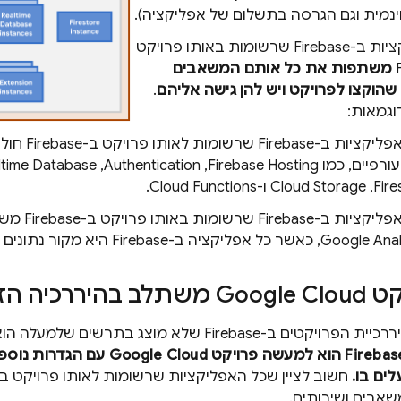
נמית וגם הגרסה בתשלום של אפליקציה).
כל האפליקציות ב-Firebase שרשומות באותו פרויקט
משתפות את כל אותם המשאבים
שהוקצו לפרויקט ויש להן גישה אליהם
.
וגמאות:
כל האפליקציות
ורפיים, כמו
Firebase Hosting
,‏
Authentication
,‏
ltime Database
Fire
,‏
Cloud Storage
ו-
Cloud Functions
.
כל האפליקציות
 כל אפליקציה ב-Firebase היא מקור נתונים נפרד באותו נכס.
קט
Google Cloud
משתלב בהיררכיה הזו
Fireb שלא מוצג בתרשים שלמעלה הוא הקשר עם פרויקט
Google Cloud
עם הגדרות נוספ
ים בו.
חשוב לציין שכל האפליקציות שרשומות לאותו פרויקט ב-Firebase חולקות גישה לאות
אבים ושירותים.