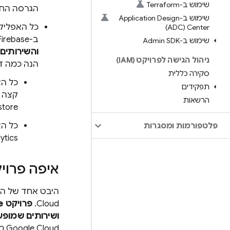
שימוש ב-Terraform
הגרסה החי
שימוש ב-Application Design
Center‏ (ADC)
ב-Firebase
שימוש ב-Admin SDK
והשירותים 
ניהול הגישה לפרויקט (IAM)
הנה כמה ד
סקירה כללית
תפקידים
קצה ע
הרשאות
store
פלטפורמות ומסגרות
Google Analytics, כאשר
איפה פרוי
היבט אחד של היררכיית הפרויקטים ב-ase
Cloud
.
פרויקט Firebase הוא למעשה פרויקט
ושירותים שמופעל
Google Cloud
מש