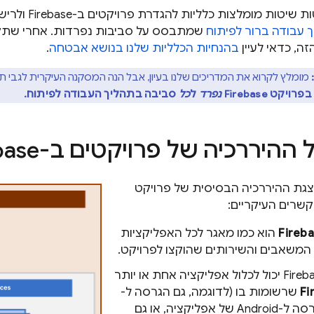
בדף הזה מפורטות 
 עבודה ברור לפיתוח
שמתבסס על סביבות נפרדות. אחרי שתק
ה, כדאי לעיין
בהנחיות הכלליות שלנו בנושא אבטחה
.
מומלץ לקרוא את המדריכים שלנו בעיון, אבל הנה המסקנה העיקרית לגבי תה
ט Firebase
נפרד
ל
כל
סביבה בתהליך העבודה לפיתוח.
היררכיה של פרויקטים ב-Firebase
גת ההיררכיה הבסיסית של פרויקט
הוא כמו מאגר לכל האפליקציות
המשאבים והשירותים שהוקצו לפרויקט.
פרויקט Firebase יכול לכלול אפליקציה אחת או יותר
Fi
שרשומות בו (לדוגמה, גם הגרסה ל-
iOS וגם הגרסה ל-Android של אפליקציה, או גם