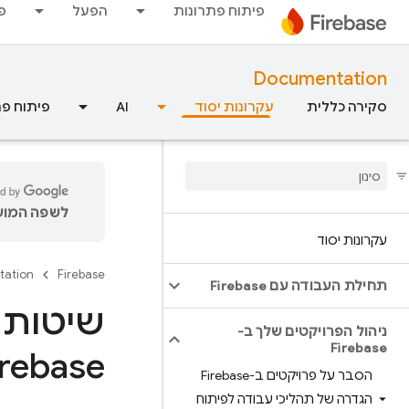
פיתוח פתרונות
הפעל
פ
Documentation
סקירה כללית
עקרונות יסוד
AI
פיתוח פת
לשפה המועד
עקרונות יסוד
tation
Firebase
תחילת העבודה עם Firebase
שיטות 
ניהול הפרויקטים שלך ב-
Firebase
irebase
הסבר על פרויקטים ב-Firebase
הגדרה של תהליכי עבודה לפיתוח