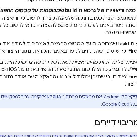
כמה וריאציות של גרסאות build ש
מבוססות על סטטוס ההפצ
שתמשי קצה, כמו בדוגמה שלמעלה), צריך לרשום כל וריאציה בפרויקט 
לדוגמה, גרסת הניפוי באגים לעומת גרסת build לה
גרסאות build שמבוססות על סטטוס ההפצה לא צריכות לשתף א
 את נתוני הייצור או אפילו יחליפו אותם.
אציות של כל אחת מהווריאציות האלה של הגרסה צריכות להיות בא
Fir
Firebase 'פיתוח', כי שתיהן יכולות ליצור אינטראקציה עם אותם נתו
ייצור.
 בכל
Google Cloud
.
יבוי דיירים