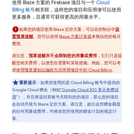
使用 Blaze 方案的 Firebase 项目与一个
Cloud
Billing
账号
相关联，这样您的项目和应用便可以使用
更多服务，且通常可获得更高的用量水平。
如果您的项目使用 Blaze 定价方案，可以在控制台中
设
置预算提醒
。您可以使用
Blaze 方案计算器
来预估您的每月
费用。
请注意，
预算提醒并不会
限制您的用量或费用
，它们只是提
醒您相关费用，以便您在需要时采取措施。
例如，您可以考
虑
使用预算通知以编程方式停用项目中的
Cloud Billing
。
重要提示
：如果您使用的是
Cloud Billing
账号中提供的
Google Cloud
赠金（例如
“
Google Cloud
300 美元免费试
用
”），并且将该结算账号关联到您的项目，那么您的项目
会自动升级为 Blaze 定价方案。请注意，超出这些赠金额度
的任何用量或费用，均将按您所使用的赠金计划的规定计
算。