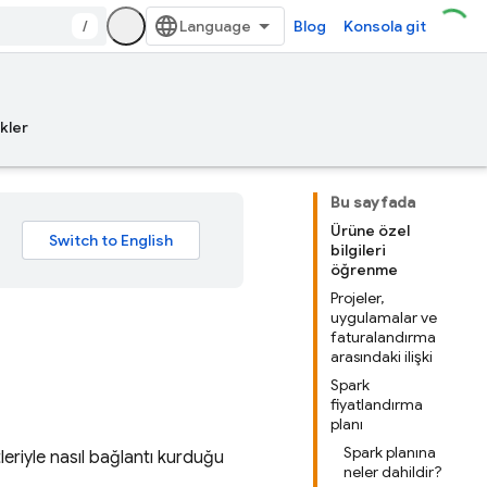
/
Blog
Konsola git
kler
Bu sayfada
Ürüne özel
bilgileri
öğrenme
Projeler,
uygulamalar ve
faturalandırma
arasındaki ilişki
Spark
fiyatlandırma
planı
Spark planına
leriyle nasıl bağlantı kurduğu
neler dahildir?