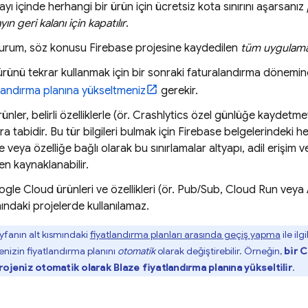
ayı içinde herhangi bir ürün için ücretsiz kota sınırını aşarsanız
yın geri kalanı için kapatılır
.
urum, söz konusu Firebase projesine kaydedilen
tüm uygulama
li ürünü tekrar kullanmak için bir sonraki faturalandırma dönem
tlandırma planına yükseltmeniz
gerekir.
nler, belirli özelliklerle (ör.
Crashlytics
özel günlüğe kaydetmeyi 64
ara tabidir. Bu tür bilgileri bulmak için Firebase belgelerindeki
e veya özelliğe bağlı olarak bu sınırlamalar altyapı, adil erişim 
en kaynaklanabilir.
ogle Cloud
ürünleri ve özellikleri (ör.
Pub/Sub
,
Cloud Run
veya
ındaki projelerde kullanılamaz.
yfanın alt kısmındaki
fiyatlandırma planları arasında geçiş yapma
ile ilg
jenizin fiyatlandırma planını
otomatik
olarak değiştirebilir. Örneğin,
bir
C
rojeniz otomatik olarak Blaze fiyatlandırma planına yükseltilir
.