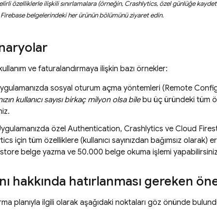
lirli özelliklerle ilişkili sınırlamalara (örneğin,
Crashlytics
, özel günlüğe kaydetm
n Firebase belgelerindeki her ürünün bölümünü ziyaret edin.
naryolar
ullanım ve faturalandırmaya ilişkin bazı örnekler:
 Uygulamanızda sosyal oturum açma yöntemleri (
Remote Confi
ın kullanıcı sayısı birkaç milyon olsa bile
bu üç üründeki tüm öze
niz.
 Uygulamanızda özel
Authentication
,
Crashlytics
ve
Cloud Fires
tics
için tüm özelliklere (kullanıcı sayınızdan bağımsız olarak) e
estore
belge yazma ve 50.000 belge okuma işlemi yapabilirsiniz
nı hakkında hatırlanması gereken öne
rma planıyla ilgili olarak aşağıdaki noktaları göz önünde bulun