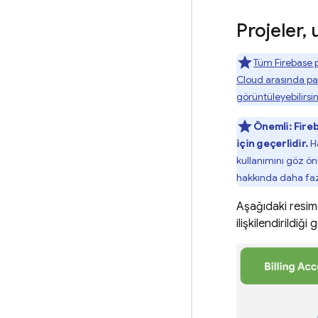
Projeler
,
u
Tüm Firebase p
Cloud
arasında pay
görüntüleyebilirsin
Önemli:
Fire
için geçerlidir.
Ha
kullanımını göz ön
hakkında daha fazl
Aşağıdaki resimd
ilişkilendirildiği