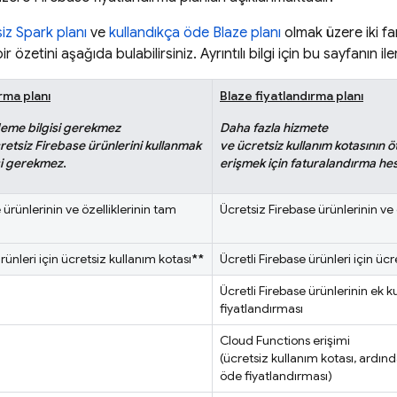
iz Spark planı
ve
kullandıkça öde Blaze planı
olmak üzere iki far
ir özetini aşağıda bulabilirsiniz. Ayrıntılı bilgi için bu sayfanın i
rma planı
Blaze fiyatlandırma planı
deme bilgisi gerekmez
Daha fazla hizmete
retsiz Firebase ürünlerini kullanmak
ve ücretsiz kullanım kotasının 
si gerekmez
.
erişmek için faturalandırma h
 ürünlerinin ve özelliklerinin tam
Ücretsiz Firebase ürünlerinin ve 
rünleri için ücretsiz kullanım kotası
**
Ücretli Firebase ürünleri için ücr
Ücretli Firebase ürünlerinin ek k
fiyatlandırması
Cloud Functions
erişimi
(ücretsiz kullanım kotası, ardın
öde fiyatlandırması)