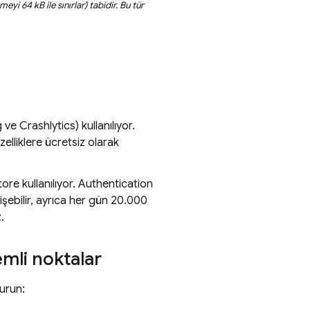
eyi 64 kB ile sınırlar) tabidir. Bu tür
g
ve
Crashlytics
) kullanılıyor.
lliklere ücretsiz olarak
tore
kullanılıyor.
Authentication
rişebilir, ayrıca her gün 20.000
.
mli noktalar
durun: