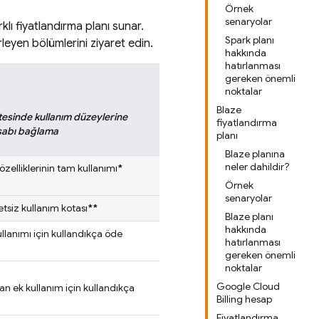
Örnek
senaryolar
klı fiyatlandırma planı sunar.
Spark planı
lerleyen bölümlerini ziyaret edin.
hakkında
hatırlanması
gereken önemli
noktalar
Blaze
ötesinde kullanım düzeylerine
fiyatlandırma
esabı bağlama
planı
Blaze planına
neler dahildir?
özelliklerinin tam kullanımı
*
Örnek
senaryolar
etsiz kullanım kotası
**
Blaze planı
hakkında
ullanımı için kullandıkça öde
hatırlanması
gereken önemli
noktalar
Google Cloud
dan ek kullanım için kullandıkça
Billing hesap
Fiyatlandırma