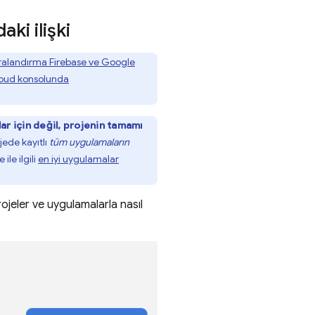
ki ilişki
uralandırma Firebase ve
Google
oud
konsolunda
ar için değil, projenin tamamı
jede kayıtlı
tüm uygulamaların
le ilgili
en iyi uygulamalar
ojeler ve uygulamalarla nasıl