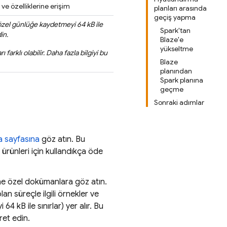
ve özelliklerine erişim
planları arasında
geçiş yapma
zel günlüğe kaydetmeyi 64 kB ile
Spark'tan
in.
Blaze'e
yükseltme
farklı olabilir. Daha fazla bilgiyi bu
Blaze
planından
Spark planına
geçme
Sonraki adımlar
a sayfasına
göz atın. Bu
 ürünleri için kullandıkça öde
ne özel dokümanlara göz atın.
n süreçle ilgili örnekler ve
4 kB ile sınırlar) yer alır. Bu
ret edin.