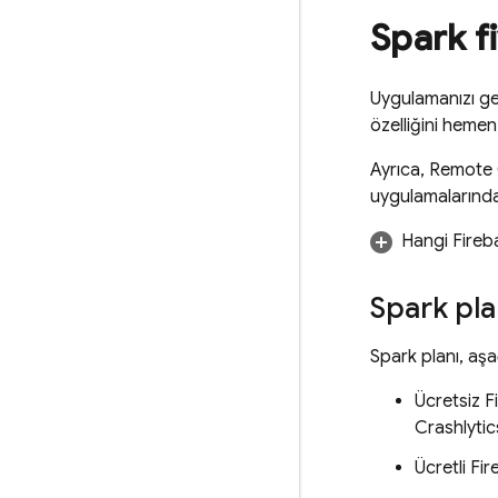
Spark f
Uygulamanızı ge
özelliğini heme
Ayrıca,
Remote 
uygulamalarında 
Hangi Fireba
Spark pla
Spark planı, aşağ
Ücretsiz Fi
Crashlytic
Ücretli Fir