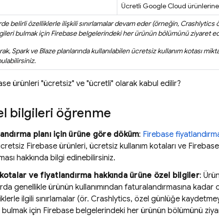
Ücretli
Google Cloud
ürünlerine 
e belirli özelliklerle ilişkili sınırlamalar devam eder (örneğin,
Crashlytics
ö
bilgileri bulmak için Firebase belgelerindeki her ürünün bölümünü ziyaret ed
ak, Spark ve Blaze planlarında kullanılabilen ücretsiz kullanım kotası miktarı 
abilirsiniz.
se ürünleri "ücretsiz" ve "ücretli" olarak kabul edilir?
l bilgileri öğrenme
landırma planı için ürüne göre döküm
:
Firebase fiyatlandırm
cretsiz Firebase ürünleri, ücretsiz kullanım kotaları ve Firebase
ması hakkında bilgi edinebilirsiniz.
 kotalar ve fiyatlandırma hakkında ürüne özel bilgiler
: Ürü
rda genellikle ürünün kullanımından faturalandırmasına kadar ola
liklerle ilgili sınırlamalar (ör.
Crashlytics
, özel günlüğe kaydetmeyi 6
eri bulmak için Firebase belgelerindeki her ürünün bölümünü ziya