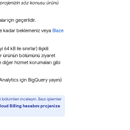
projenizin söz konusu ürünü
lar
için geçerlidir.
ine kadar beklemeniz veya
Blaze
 kB ile sınırlar) ilişkili
 her ürünün bölümünü ziyaret
ve diğer hizmet korumaları gibi
Analytics
için
BigQuery
yayını)
ili bölümleri inceleyin. Bazı işlemler
loud Billing
hesabını projenize