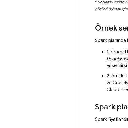
*
Ücretsiz ürünler, be
bilgileri bulmak içi
Örnek se
Spark planında k
1. örnek:
Uygulamanız
erişebilirsi
2. örnek:
ve
Crashly
Cloud Fir
Spark pla
Spark fiyatlandı