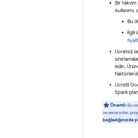
Bir takvim 
kullanımı, a
Bu d
İlgi
fiya
Ücretsiz ürü
sınırlamal
edin. Ürün
faktörlerd
Ücretli
Go
Spark plan
Önemli:
Bu sa
ve senaryolar, pro
bağladığınızda p