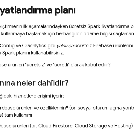
iyatlandırma planı
liştirmenin ilk aşamalarındayken ücretsiz Spark fiyatlandırma p
n kullanmaya başlamak için herhangi bir ödeme bilgisi sağlama
Config
ve
Crashlytics
gibi
yalnızca
ücretsiz Firebase ürünlerini
Spark planını kullanabilirsiniz.
se ürünleri "ücretsiz" ve "ücretli" olarak kabul edilir?
nına neler dahildir?
ıdaki hizmetlere erişimi içerir:
rebase ürünleri ve özelliklerinin
*
(ör. sosyal oturum açma yönt
s
) tam kullanımı
ebase ürünleri (ör.
Cloud Firestore
,
Cloud Storage
ve
Hosting
)