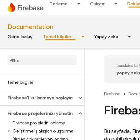
Derleme
Çalıştır
Doküm
Documentation
Genel bakış
Temel bilgiler
Yapay zeka
yapay zeka 
Temel bilgiler
Firebase
Docum
Firebase'i kullanmaya başlayın
Fireba
Firebase projelerinizi yönetin
Firebase projelerini anlama
Geliştirme iş akışları oluşturma
Bu sayfada, Fire
da dahil olmak ü
Birden çok proje yapılandırın