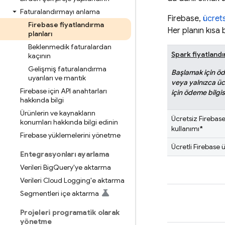
Faturalandırmayı anlama
Firebase,
ücrets
Firebase fiyatlandırma
Her planın kısa b
planları
Beklenmedik faturalardan
Spark fiyatlandı
kaçının
Gelişmiş faturalandırma
Başlamak için ö
uyarıları ve mantık
veya yalnızca üc
Firebase için API anahtarları
için ödeme bilgi
hakkında bilgi
Ürünlerin ve kaynakların
Ücretsiz Firebase
konumları hakkında bilgi edinin
kullanımı
*
Firebase yüklemelerini yönetme
Ücretli Firebase ü
Entegrasyonları ayarlama
Verileri Big
Query'ye aktarma
Verileri Cloud Logging'e aktarma
Segmentleri içe aktarma
Projeleri programatik olarak
yönetme