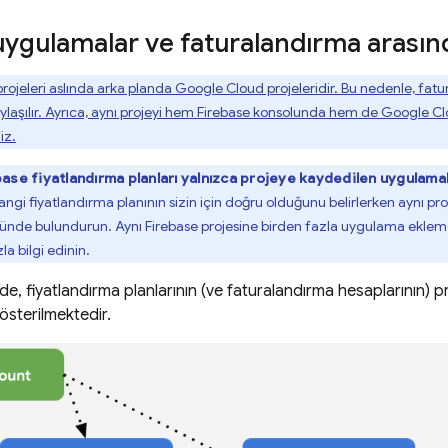
ygulamalar ve faturalandırma arasında
rojeleri aslında arka planda
Google Cloud
projeleridir. Bu nedenle, fat
laşılır. Ayrıca, aynı projeyi hem
Firebase
konsolunda hem de
Google Cl
iz.
base fiyatlandırma planları yalnızca projeye kaydedilen uygulamal
ngi fiyatlandırma planının sizin için doğru olduğunu belirlerken aynı pro
ünde bulundurun. Aynı Firebase projesine birden fazla uygulama ekleme i
a bilgi edinin.
e, fiyatlandırma planlarının (ve faturalandırma hesaplarının) pr
 gösterilmektedir.