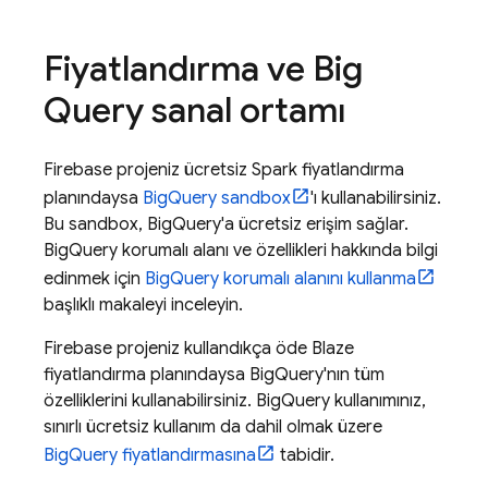
Fiyatlandırma ve
Big
Query
sanal ortamı
Firebase projeniz ücretsiz Spark fiyatlandırma
planındaysa
BigQuery
sandbox
'ı kullanabilirsiniz.
Bu sandbox,
BigQuery
'a ücretsiz erişim sağlar.
BigQuery
korumalı alanı ve özellikleri hakkında bilgi
edinmek için
BigQuery
korumalı alanını kullanma
başlıklı makaleyi inceleyin.
Firebase projeniz kullandıkça öde Blaze
fiyatlandırma planındaysa
BigQuery
'nın tüm
özelliklerini kullanabilirsiniz.
BigQuery
kullanımınız,
sınırlı ücretsiz kullanım da dahil olmak üzere
BigQuery
fiyatlandırmasına
tabidir.