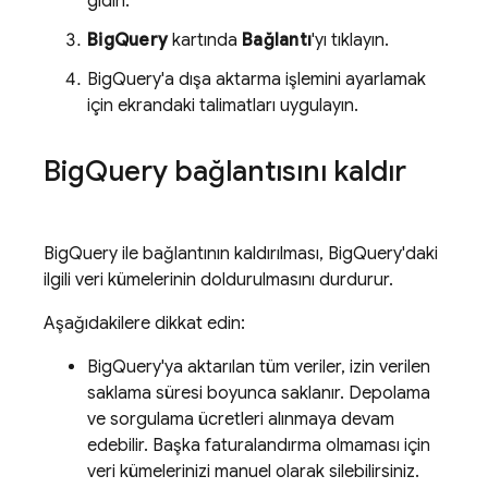
gidin.
BigQuery
kartında
Bağlantı
'yı tıklayın.
BigQuery
'a dışa aktarma işlemini ayarlamak
için ekrandaki talimatları uygulayın.
Big
Query
bağlantısını kaldır
BigQuery
ile bağlantının kaldırılması,
BigQuery
'daki
ilgili veri kümelerinin doldurulmasını durdurur.
Aşağıdakilere dikkat edin:
BigQuery
'ya aktarılan tüm veriler, izin verilen
saklama süresi boyunca saklanır. Depolama
ve sorgulama ücretleri alınmaya devam
edebilir. Başka faturalandırma olmaması için
veri kümelerinizi manuel olarak silebilirsiniz.