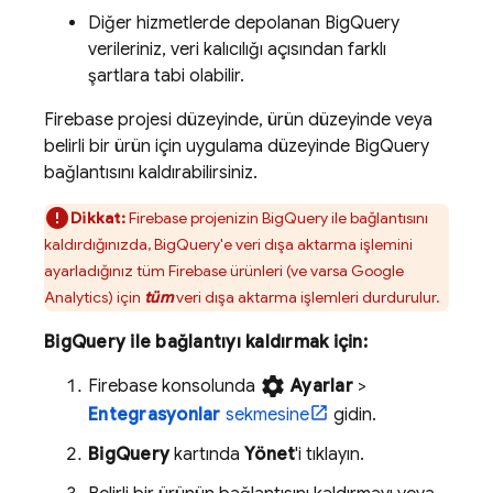
Diğer hizmetlerde depolanan
BigQuery
verileriniz, veri kalıcılığı açısından farklı
şartlara tabi olabilir.
Firebase projesi düzeyinde, ürün düzeyinde veya
belirli bir ürün için uygulama düzeyinde
BigQuery
bağlantısını kaldırabilirsiniz.
Dikkat:
Firebase projenizin
BigQuery
ile bağlantısını
kaldırdığınızda,
BigQuery
'e veri dışa aktarma işlemini
ayarladığınız tüm Firebase ürünleri (ve varsa
Google
Analytics
) için
tüm
veri dışa aktarma işlemleri durdurulur.
BigQuery
ile bağlantıyı kaldırmak için:
settings
Firebase
konsolunda
Ayarlar
>
Entegrasyonlar
sekmesine
gidin.
BigQuery
kartında
Yönet
'i tıklayın.