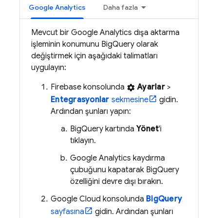
Google Analytics
Daha fazla
Mevcut bir
Google Analytics
dışa aktarma
işleminin konumunu
BigQuery
olarak
değiştirmek için aşağıdaki talimatları
uygulayın:
Firebase
konsolunda
Ayarlar
>
settings
Entegrasyonlar
sekmesine
gidin.
Ardından şunları yapın:
BigQuery
kartında
Yönet
'i
tıklayın.
Google Analytics
kaydırma
çubuğunu kapatarak
BigQuery
özelliğini devre dışı bırakın.
Google Cloud
konsolunda
BigQuery
sayfasına
gidin. Ardından şunları