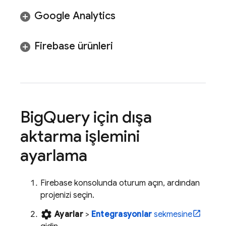
Google Analytics
Firebase ürünleri
Big
Query
için dışa
aktarma işlemini
ayarlama
Firebase
konsolunda oturum açın, ardından
projenizi seçin.
settings
Ayarlar
>
Entegrasyonlar
sekmesine