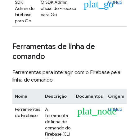
plat_go
SDK
O SDK Admin
GitHub
Admin do
oficial do Firebase
Firebase
para Go
para Go
Ferramentas de linha de
comando
Ferramentas para interagir com o Firebase pela
linha de comando
Nome
Descrição
Documentos
Origem
plat_node
Ferramentas
A
GitHub
do Firebase
ferramenta
de linha de
comando do
Firebase (CLI