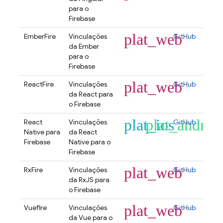
para o
Firebase
plat_web
EmberFire
Vinculações
GitHub
da Ember
para o
Firebase
plat_web
ReactFire
Vinculações
GitHub
da React para
o Firebase
plat_ios
plat_androi
React
Vinculações
GitHub
Native para
da React
Firebase
Native para o
Firebase
plat_web
RxFire
Vinculações
GitHub
da RxJS para
o Firebase
plat_web
Vuefire
Vinculações
GitHub
da Vue para o