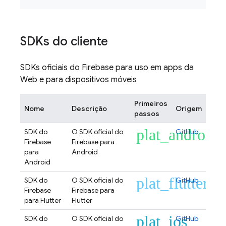
SDKs do cliente
SDKs oficiais do Firebase para uso em apps da
Web e para dispositivos móveis
Primeiros
Nome
Descrição
Origem
passos
plat_android
SDK do
O SDK oficial do
GitHub
Firebase
Firebase para
para
Android
Android
plat_flutter
SDK do
O SDK oficial do
GitHub
Firebase
Firebase para
para Flutter
Flutter
plat_ios
SDK do
O SDK oficial do
GitHub