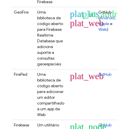
Firebase
plat_ios
plat_android
GeoFire
Uma
GitHub
biblioteca de
(
Android
,
plat_web
código aberto
Apple
e
para
Firebase
Web
)
Realtime
Database
que
adiciona
suporte a
consultas
geoespaciais
plat_web
FirePad
Uma
GitHub
biblioteca de
código aberto
para adicionar
um editor
compartilhado
a um app da
Web
plat_node
Firebase
Um utilitário
GitHub