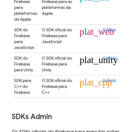
Firebase
Firebase para as
para
plataformas da
plataformas
Apple
da Apple
plat_web
SDK do
O SDK oficial do
GitHub
Firebase
Firebase para
para
JavaScript
JavaScript
plat_unity
SDK do
O SDK oficial do
GitHub
Firebase
Firebase para
para Unity
Unity
plat_cpp
SDK para
O SDK oficial do
GitHub
C++ do
Firebase para
Firebase
C++
SDKs Admin