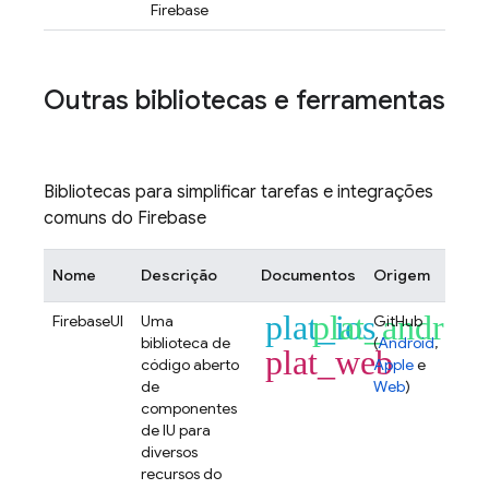
Firebase
Outras bibliotecas e ferramentas
Bibliotecas para simplificar tarefas e integrações
comuns do Firebase
Nome
Descrição
Documentos
Origem
plat_ios
plat_android
FirebaseUI
Uma
GitHub
biblioteca de
(
Android
,
plat_web
código aberto
Apple
e
de
Web
)
componentes
de IU para
diversos
recursos do