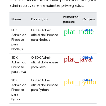
Os SDKs oficiais do Firebase para executar ações
administrativas em ambientes privilegiados.
Primeiros
Nome
Descrição
Origem
passos
plat_node
SDK
O SDK Admin
GitHub
Admin do
oficial do Firebase
Firebase
para Node.js
para
Node.js
plat_java
SDK
O SDK Admin
GitHub
Admin do
oficial do Firebase
Firebase
para Java
para Java
plat_python
SDK
O SDK Admin
GitHub
Admin do
oficial do Firebase
Firebase
para Python
para
Python