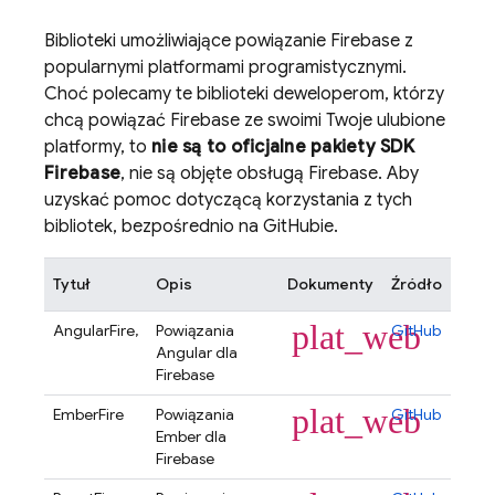
Biblioteki umożliwiające powiązanie Firebase z
popularnymi platformami programistycznymi.
Choć polecamy te biblioteki deweloperom, którzy
chcą powiązać Firebase ze swoimi Twoje ulubione
platformy, to
nie są to oficjalne pakiety SDK
Firebase
, nie są objęte obsługą Firebase. Aby
uzyskać pomoc dotyczącą korzystania z tych
bibliotek, bezpośrednio na GitHubie.
Tytuł
Opis
Dokumenty
Źródło
plat_web
AngularFire,
Powiązania
GitHub
Angular dla
Firebase
plat_web
EmberFire
Powiązania
GitHub
Ember dla
Firebase