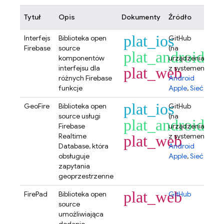
Tytuł
Opis
Dokumenty
Źródło
plat_ios
Interfejs
Biblioteka open
GitHub
Firebase
source
(na
plat_android
komponentów
urządzeniach
interfejsu dla
z systemem
plat_web
różnych Firebase
Android
funkcje
Apple
,
Sieć
)
plat_ios
GeoFire
Biblioteka open
GitHub
source usługi
(na
plat_android
Firebase
urządzeniach
Realtime
z systemem
plat_web
Database
, która
Android
obsługuje
Apple
,
Sieć
)
zapytania
geoprzestrzenne
plat_web
FirePad
Biblioteka open
GitHub
source
umożliwiająca