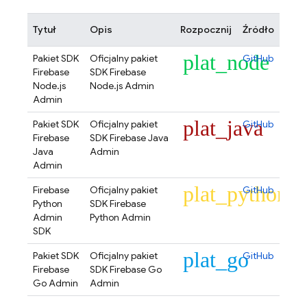
Tytuł
Opis
Rozpocznij
Źródło
plat_node
Pakiet SDK
Oficjalny pakiet
GitHub
Firebase
SDK Firebase
Node.js
Node.js Admin
Admin
plat_java
Pakiet SDK
Oficjalny pakiet
GitHub
Firebase
SDK Firebase Java
Java
Admin
Admin
plat_python
Firebase
Oficjalny pakiet
GitHub
Python
SDK Firebase
Admin
Python Admin
SDK
plat_go
Pakiet SDK
Oficjalny pakiet
GitHub
Firebase
SDK Firebase Go
Go Admin
Admin