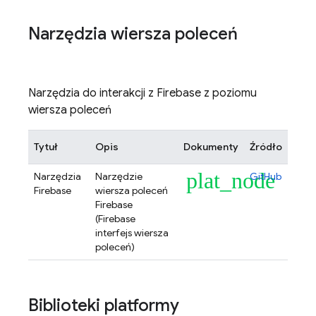
Narzędzia wiersza poleceń
Narzędzia do interakcji z Firebase z poziomu
wiersza poleceń
Tytuł
Opis
Dokumenty
Źródło
plat_node
Narzędzia
Narzędzie
GitHub
Firebase
wiersza poleceń
Firebase
(
Firebase
interfejs wiersza
poleceń)
Biblioteki platformy