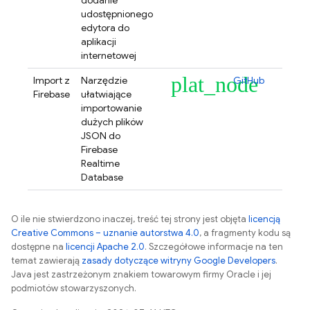
dodanie
udostępnionego
edytora do
aplikacji
internetowej
plat_node
Import z
Narzędzie
GitHub
Firebase
ułatwiające
importowanie
dużych plików
JSON do
Firebase
Realtime
Database
O ile nie stwierdzono inaczej, treść tej strony jest objęta
licencją
Creative Commons – uznanie autorstwa 4.0
, a fragmenty kodu są
dostępne na
licencji Apache 2.0
. Szczegółowe informacje na ten
temat zawierają
zasady dotyczące witryny Google Developers
.
Java jest zastrzeżonym znakiem towarowym firmy Oracle i jej
podmiotów stowarzyszonych.