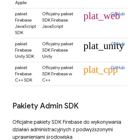
Apple
plat_web
pakiet
Oficjalny pakiet
GitHub
Firebase
SDK Firebase
JavaScript
JavaScript
SDK
plat_unity
pakiet
Oficjalny pakiet
GitHub
Firebase
SDK Firebase
Unity SDK
Unity
plat_cpp
pakiet
Oficjalny pakiet
GitHub
Firebase
SDK Firebase w
C++ SDK
C++
Pakiety Admin SDK
Oficjalne pakiety SDK Firebase do wykonywania
działań administracyjnych z podwyższonymi
uprawnieniami środowiska