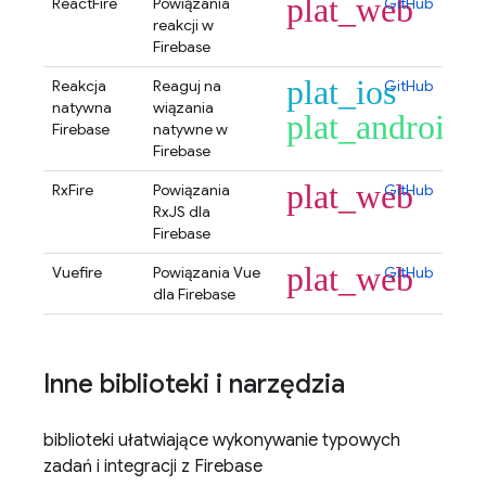
plat_web
ReactFire
Powiązania
GitHub
reakcji w
Firebase
plat_ios
Reakcja
Reaguj na
GitHub
natywna
wiązania
plat_android
Firebase
natywne w
Firebase
plat_web
RxFire
Powiązania
GitHub
RxJS dla
Firebase
plat_web
Vuefire
Powiązania Vue
GitHub
dla Firebase
Inne biblioteki i narzędzia
biblioteki ułatwiające wykonywanie typowych
zadań i integracji z Firebase