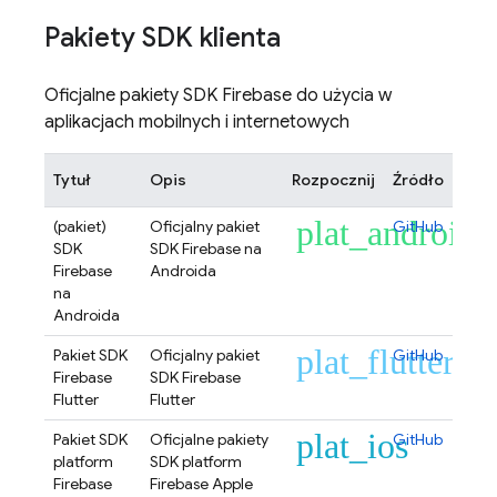
Pakiety SDK klienta
Oficjalne pakiety SDK Firebase do użycia w
aplikacjach mobilnych i internetowych
Tytuł
Opis
Rozpocznij
Źródło
plat_android
(pakiet)
Oficjalny pakiet
GitHub
SDK
SDK Firebase na
Firebase
Androida
na
Androida
plat_flutter
Pakiet SDK
Oficjalny pakiet
GitHub
Firebase
SDK Firebase
Flutter
Flutter
plat_ios
Pakiet SDK
Oficjalne pakiety
GitHub
platform
SDK platform
Firebase
Firebase Apple