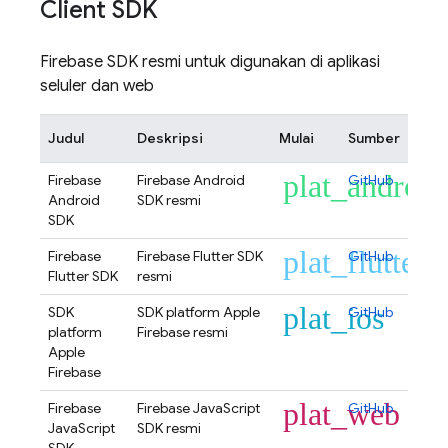
Client SDK
Firebase SDK resmi untuk digunakan di aplikasi
seluler dan web
Judul
Deskripsi
Mulai
Sumber
plat_android
Firebase
Firebase Android
GitHub
Android
SDK resmi
SDK
plat_flutter
Firebase
Firebase Flutter SDK
GitHub
Flutter SDK
resmi
plat_ios
SDK
SDK platform Apple
GitHub
platform
Firebase resmi
Apple
Firebase
plat_web
Firebase
Firebase JavaScript
GitHub
JavaScript
SDK resmi