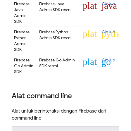
plat_java
Firebase
Firebase Java
GitHub
Java
Admin SDK resmi
Admin
SDK
plat_python
Firebase
Firebase Python
GitHub
Python
Admin SDK resmi
Admin
SDK
plat_go
Firebase
Firebase Go Admin
GitHub
Go Admin
SDK resmi
SDK
Alat command line
Alat untuk berinteraksi dengan Firebase dari
command line