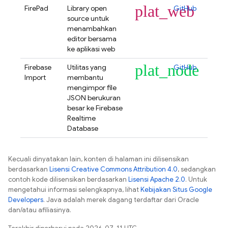
plat_web
FirePad
Library open
GitHub
source untuk
menambahkan
editor bersama
ke aplikasi web
plat_node
Firebase
Utilitas yang
GitHub
Import
membantu
mengimpor file
JSON berukuran
besar ke
Firebase
Realtime
Database
Kecuali dinyatakan lain, konten di halaman ini dilisensikan
berdasarkan
Lisensi Creative Commons Attribution 4.0
, sedangkan
contoh kode dilisensikan berdasarkan
Lisensi Apache 2.0
. Untuk
mengetahui informasi selengkapnya, lihat
Kebijakan Situs Google
Developers
. Java adalah merek dagang terdaftar dari Oracle
dan/atau afiliasinya.