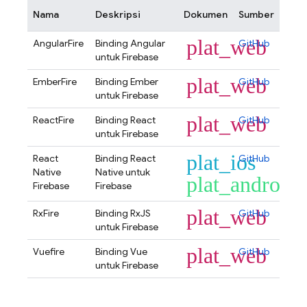
Nama
Deskripsi
Dokumen
Sumber
plat_web
AngularFire
Binding Angular
GitHub
untuk Firebase
plat_web
EmberFire
Binding Ember
GitHub
untuk Firebase
plat_web
ReactFire
Binding React
GitHub
untuk Firebase
plat_ios
React
Binding React
GitHub
Native
Native untuk
plat_android
Firebase
Firebase
plat_web
RxFire
Binding RxJS
GitHub
untuk Firebase
plat_web
Vuefire
Binding Vue
GitHub
untuk Firebase