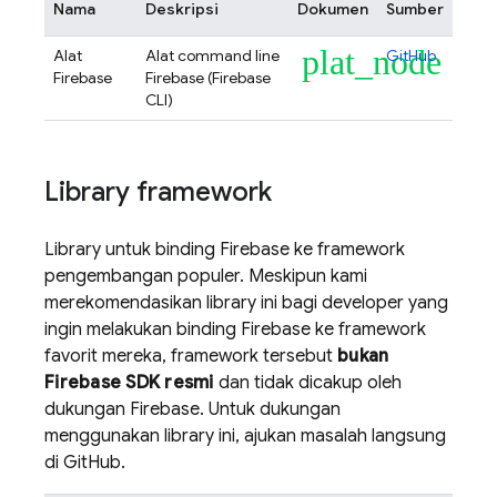
Nama
Deskripsi
Dokumen
Sumber
plat_node
Alat
Alat command line
GitHub
Firebase
Firebase (
Firebase
CLI)
Library framework
Library untuk binding Firebase ke framework
pengembangan populer. Meskipun kami
merekomendasikan library ini bagi developer yang
ingin melakukan binding Firebase ke framework
favorit mereka, framework tersebut
bukan
Firebase SDK resmi
dan tidak dicakup oleh
dukungan Firebase. Untuk dukungan
menggunakan library ini, ajukan masalah langsung
di GitHub.