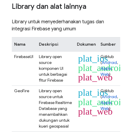
Library dan alat lainnya
Library untuk menyederhanakan tugas dan
integrasi Firebase yang umum
Nama
Deskripsi
Dokumen
Sumber
plat_ios
FirebaseUI
Library open
GitHub
source
(
Android
,
plat_android
komponen UI
Apple
,
untuk berbagai
Web
)
plat_web
fitur Firebase
plat_ios
GeoFire
Library open
GitHub
source untuk
(
Android
,
plat_android
Firebase Realtime
Apple
,
Database
yang
Web
)
plat_web
menambahkan
dukungan untuk
kueri geospasial