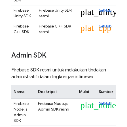
SDK
plat_unity
Firebase
Firebase Unity SDK
GitHub
Unity SDK
resmi
plat_cpp
Firebase
Firebase C ++ SDK
GitHub
C++ SDK
resmi
Admin SDK
Firebase SDK resmi untuk melakukan tindakan
administratif dalam lingkungan istimewa
Nama
Deskripsi
Mulai
Sumber
plat_node
Firebase
Firebase Node.js
GitHub
Node.js
Admin SDK resmi
Admin
SDK