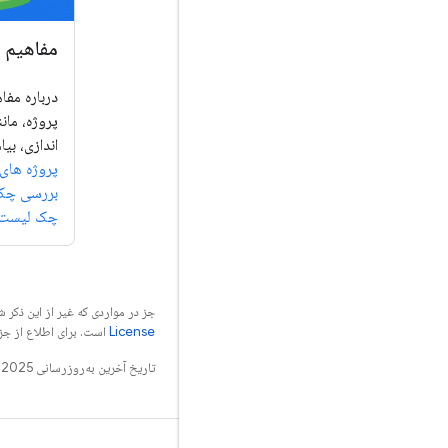
مفاهیم 
درباره مفاه
پروژه، مان
اندازی، بیا
پروژه های Firebase را بشناس
بررسی چک
چک لیست را
جز در مواردی که غیر از این ذک
License
است. برای اطلاع از جز
تاریخ آخرین به‌روزرسانی 2025-05-05 به‌وقت ساعت هماهنگ جهانی.