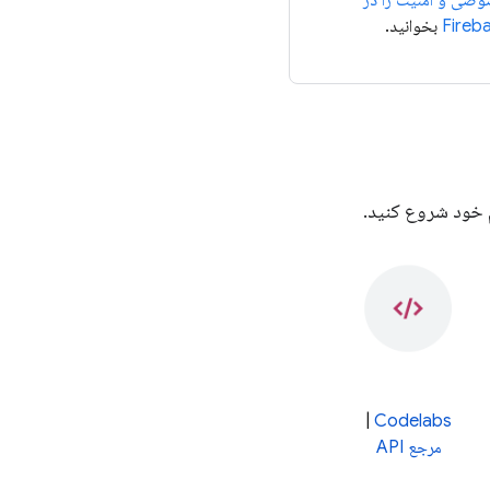
صی و امنیت را در
Fireb
بخوانید.
|
Codelabs
مرجع API