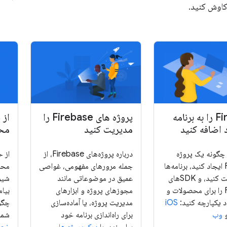
کاوش کنید.
Firebase را به برنامه
پروژه های Firebase را
از 
 اضافه کنید
مدیریت کنید
مح
 چگونه یک پروژه
درباره پروژه‌های Firebase، از
از 
Firebase ایجاد کنید، برنامه‌ها
جمله مرورهای مفهومی، غواصی
محا
را در آن ثبت کنید، و SDK‌های
عمیق در موضوعاتی مانند
شیو
Firebase را برای محصولات و
مجوزهای پروژه و ابزارهای
د یکپارچه کنید:
iOS
مدیریت پروژه، یا آماده‌سازی
چگو
وب
برای راه‌اندازی برنامه خود
شما 