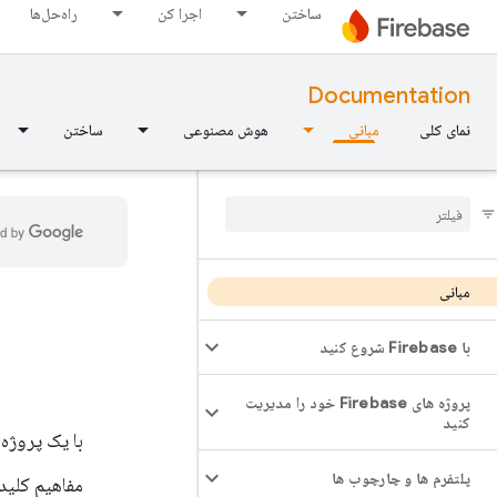
ساختن
اجرا کن
راه‌حل‌ها
Documentation
نمای کلی
مبانی
هوش مصنوعی
ساختن
مبانی
با Firebase شروع کنید
پروژه های Firebase خود را مدیریت
کنید
با یک پروژه Firebase و افزودن Firebase به برنامه خود شروع کنی
پلتفرم ها و چارچوب ها
مفاهیم کلید