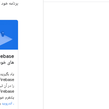
برنامه خود 
های خود
یاد بگیرید
پلتفرم خو
،
اندروید
و