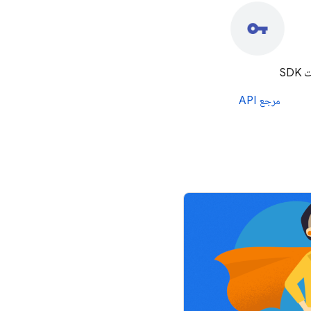
SD
مرجع API