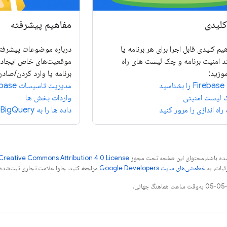
کلیدی
مفاهیم پیشرفته
یم کلیدی قابل اجرا برای هر برنامه یا
درباره موضوعات پیشرفته
ند امنیت برنامه و چک لیست های راه
موقعیت‌های خاص ایجاد 
موزید:
برنامه یا وارد کردن/صادرا
ید
مدیریت تاسیسات Firebase
 لیست امنیتی
واردات بخش ها
ه اندازی را مرور کنید
داده ها را به BigQuery صادر کنید
ر شده باشد،‌محتوای این صفحه تحت مجوز
Creative Commons Attribution 4.0 License
ئیات، به
خطمشی‌های سایت Google Developers‏
مراجعه کنید. جاوا علامت تجاری ثبت‌شده Oracle و/یا شرکت‌های وابسته به آن است