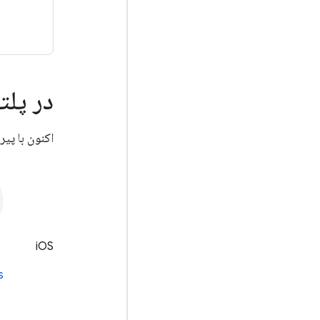
در پلتفرم خ
اکنون با پیروی از Codelabs و مستندات مرجع SDK پلتفرم، توسع
iOS
s