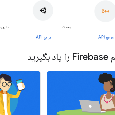
وحدت
مدیریت K
مرجع API
مرجع API
 بگیرید