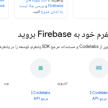
بیاموزید. با
درک پروژه های
خصو
Firebase
و
بررسی چک لیست
ase
راه اندازی شروع
کنید.
ود به Firebase بروید
ه را در پلتفرم خود شروع کنید.
اندروید
وب
|
Codelabs
|
Codelab
مرجع API
مرجع API