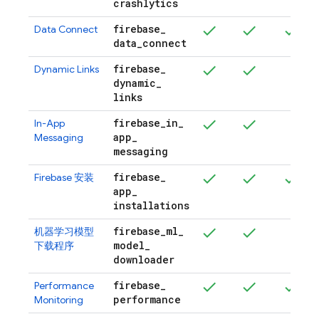
crashlytics
firebase
_
Data Connect
data
_
connect
firebase
_
Dynamic Links
dynamic
_
links
firebase
_
in
_
In-App
app
_
Messaging
messaging
firebase
_
Firebase
安装
app
_
installations
firebase
_
ml
_
机器学习模型
model
_
下载程序
downloader
firebase
_
Performance
performance
Monitoring