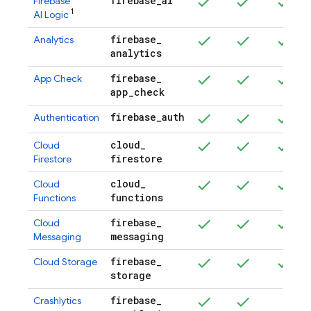
firebase
_
ai
Firebase
1
AI Logic
firebase
_
Analytics
analytics
firebase
_
App Check
app
_
check
firebase
_
auth
Authentication
cloud
_
Cloud
firestore
Firestore
cloud
_
Cloud
functions
Functions
firebase
_
Cloud
messaging
Messaging
firebase
_
Cloud Storage
storage
firebase
_
Crashlytics