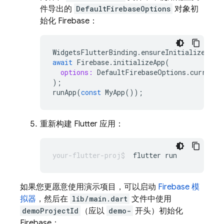
件导出的
DefaultFirebaseOptions
对象初
始化 Firebase：
WidgetsFlutterBinding
.
ensureInitialized
();
await
Firebase
.
initializeApp
(
options:
DefaultFirebaseOptions
.
currentP
);
runApp
(
const
MyApp
());
重新构建 Flutter 应用：
flutter
如果您更愿意使用演示项目，可以启动
Firebase 模
拟器
，然后在
lib/main.dart
文件中使用
demoProjectId
（应以
demo-
开头）初始化
Firebase：