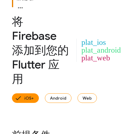
将
Firebase
plat_ios
添加到您的
plat_android
plat_web
Flutter 应
用
iOS+
Android
Web