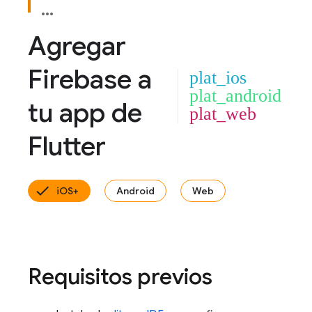
Agregar
Firebase a
plat_ios
plat_android
tu app de
plat_web
Flutter
iOS+
Android
Web
Requisitos previos