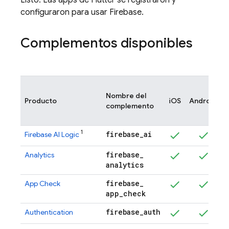
Listo. Las apps de Flutter se registraron y
configuraron para usar Firebase.
Complementos disponibles
Nombre del
Producto
iOS
Android
complemento
1
firebase
_
ai
Firebase AI Logic
firebase
_
Analytics
analytics
firebase
_
App Check
app
_
check
firebase
_
auth
Authentication