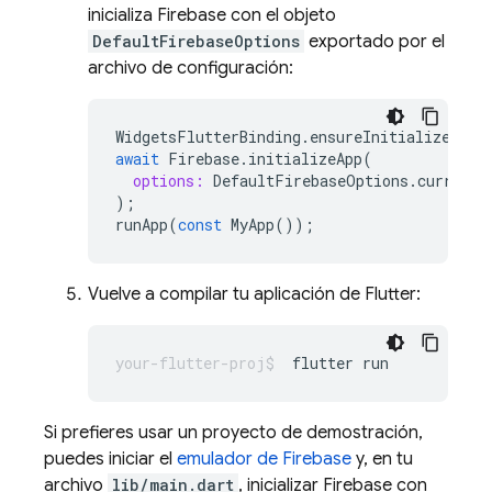
inicializa Firebase con el objeto
DefaultFirebaseOptions
exportado por el
archivo de configuración:
WidgetsFlutterBinding
.
ensureInitialized
();
await
Firebase
.
initializeApp
(
options:
DefaultFirebaseOptions
.
currentP
);
runApp
(
const
MyApp
());
Vuelve a compilar tu aplicación de Flutter:
flutter
Si prefieres usar un proyecto de demostración,
puedes iniciar el
emulador de Firebase
y, en tu
archivo
lib/main.dart
, inicializar Firebase con