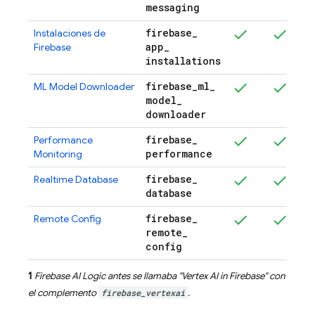
messaging
firebase
_
Instalaciones de
app
_
Firebase
installations
firebase
_
ml
_
ML Model Downloader
model
_
downloader
firebase
_
Performance
performance
Monitoring
firebase
_
Realtime Database
database
firebase
_
Remote Config
remote
_
config
1
Firebase AI Logic
antes se llamaba "
Vertex AI in Firebase
" con
el complemento
firebase_vertexai
.