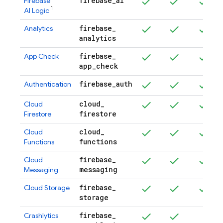
firebase
_
ai
Firebase
1
AI Logic
firebase
_
Analytics
analytics
firebase
_
App Check
app
_
check
firebase
_
auth
Authentication
cloud
_
Cloud
firestore
Firestore
cloud
_
Cloud
functions
Functions
firebase
_
Cloud
messaging
Messaging
firebase
_
Cloud Storage
storage
firebase
_
Crashlytics