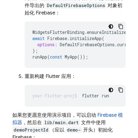
件导出的
DefaultFirebaseOptions
对象初
始化 Firebase：
WidgetsFlutterBinding
.
ensureInitialized
();
await
Firebase
.
initializeApp
(
options:
DefaultFirebaseOptions
.
currentP
);
runApp
(
const
MyApp
());
重新构建 Flutter 应用：
flutter
如果您更愿意使用演示项目，可以启动
Firebase 模
拟器
，然后在
lib/main.dart
文件中使用
demoProjectId
（应以
demo-
开头）初始化
Firebase：