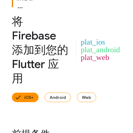
将
Firebase
plat_ios
添加到您的
plat_android
plat_web
Flutter 应
用
iOS+
Android
Web