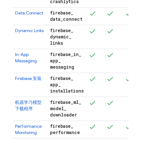
crashlytics
firebase
_
Data Connect
data
_
connect
firebase
_
Dynamic Links
dynamic
_
links
firebase
_
in
_
In-App
app
_
Messaging
messaging
firebase
_
Firebase
安装
app
_
installations
firebase
_
ml
_
机器学习模型
model
_
下载程序
downloader
firebase
_
Performance
performance
Monitoring