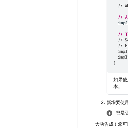
// W
// 
imp
// 
// S
// F
impl
impl
}
如果使
本。
新增要使用的
您是
大功告成！您可