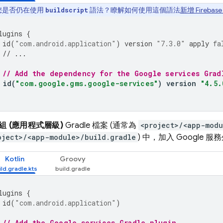
您是否仍在使用
語法？瞭解如何使用這個語法
新增 Fireba
buildscript
lugins
{
id
(
"com.android.application"
)
version
"7.3.0"
apply
fa
// ...
// Add the dependency for the Google services Grad
id
(
"com.google.gms.google-services"
)
version
"4.5.
組 (應用程式層級)
Gradle 檔案 (通常為
<project>/<app-modu
oject>/<app-module>/build.gradle
) 中，加入 Google 
Kotlin
Groovy
lugins
{
id
(
"com.android.application"
)
// Add the Google services Gradle plugin