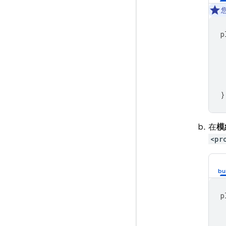
p
}
在
模
<pr
p