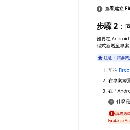
查看建立 Fi
步驟 2
：向
如要在 Andro
程式新增至專案
注意：
請參閱
前往
Fire
在專案總覽
在「Andr
什麼
請務必輸
Firebase