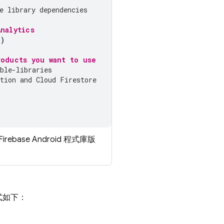
e library dependencies
nalytics
"
)
oducts you want to use
ble-libraries
tion
 and 
Cloud Firestore
base Android 程式庫版
。
式如下：