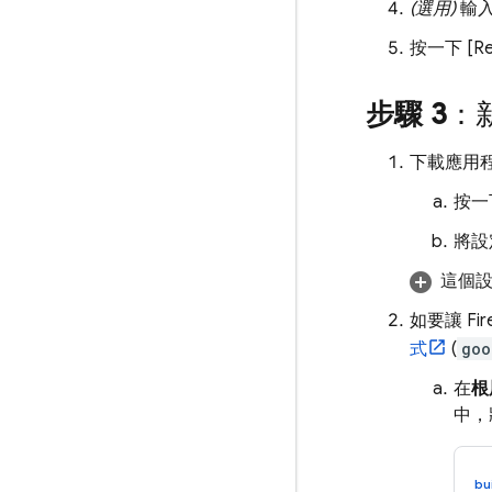
(選用)
輸
按一下 [Re
步驟 3
：新
下載應用程式
按一下
將設
這個
如要讓 Fir
式
(
goo
在
根
中，