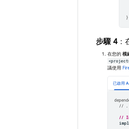
}
步驟 4
：在
在您的
模
<project
議使用
Fi
已啟用
A
depend
// .
// I
imp