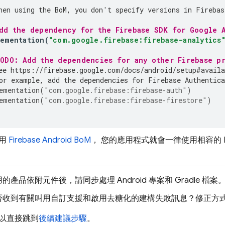
hen using the 
BoM
, you don't specify versions in Firebas
Add the dependency for the Firebase SDK for Google A
lementation
(
"com.google.firebase:firebase-analytics
TODO: Add the dependencies for any other Firebase pr
ee https://firebase.google.com/docs/android/setup#availa
or example, add the dependencies for 
Firebase Authentica
ementation
(
"com.google.firebase:firebase-auth"
)
ementation
(
"com.google.firebase:firebase-firestore"
)
用
Firebase Android BoM
， 您的應用程式就會一律使用相容的 Fire
產品依附元件後，請同步處理 Android 專案和 Gradle 檔案
否收到有關叫用自訂支援和啟用去糖化的建構失敗訊息？修正方
以直接跳到
後續建議步驟
。