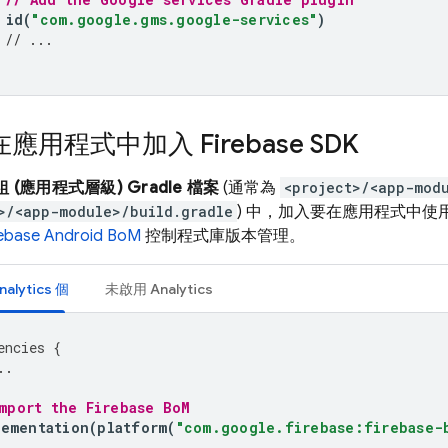
id
(
"com.google.gms.google-services"
)
// ...
應用程式中加入 Firebase SDK
組 (應用程式層級) Gradle 檔案
(通常為
<project>/<app-mod
>/<app-module>/build.gradle
) 中，加入要在應用程式中使
rebase Android BoM
控制程式庫版本管理。
nalytics
個
未啟用
Analytics
encies
{
..
mport the 
Firebase BoM
lementation
(
platform
(
"com.google.firebase:firebase-