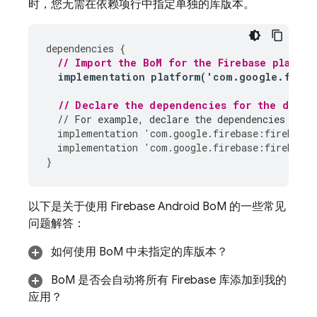
时，您无需在依赖项行中指定单独的库版本。
dependencies
{
// Import the 
BoM
 for the Firebase platfor
implementation
platform
(
'
com
.
google
.
fireb
// Declare the dependencies for the desir
// For example, declare the dependencies for 
implementation
'
com
.
google
.
firebase
:
firebase
-
implementation
'
com
.
google
.
firebase
:
firebase
-
}
以下是关于使用
Firebase Android BoM
的一些常见
问题解答：
如何使用
BoM
中未指定的库版本？
BoM
是否会自动将所有 Firebase 库添加到我的
应用？