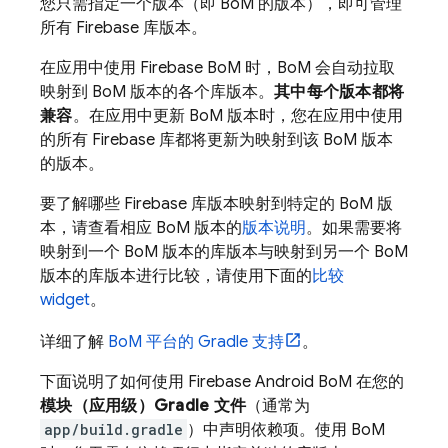
您只需指定一个版本（即
BoM
的版本），即可管理
所有 Firebase 库版本。
在应用中使用
Firebase BoM
时，
BoM
会自动拉取
映射到
BoM
版本的各个库版本。
其中每个版本都将
兼容
。在应用中更新
BoM
版本时，您在应用中使用
的所有 Firebase 库都将更新为映射到该
BoM
版本
的版本。
要了解哪些 Firebase 库版本映射到特定的
BoM
版
本，请查看相应
BoM
版本的
版本说明
。如果需要将
映射到一个
BoM
版本的库版本与映射到另一个
BoM
版本的库版本进行比较，请使用下面的
比较
widget
。
详细了解
BoM
平台的 Gradle 支持
。
下面说明了如何使用
Firebase Android BoM
在您的
模块（应用级）Gradle 文件
（通常为
app/build.gradle
）中声明依赖项。使用
BoM