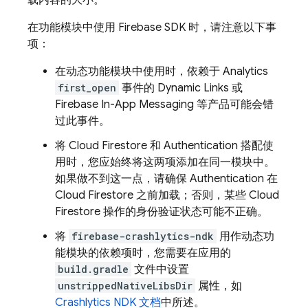
载内容的大小。
在功能模块中使用 Firebase SDK 时，请注意以下事
项：
在动态功能模块中使用时，依赖于
Analytics
first_open
事件的
Dynamic Links
或
Firebase In-App Messaging
等产品可能会错
过此事件。
将
Cloud Firestore
和
Authentication
搭配使
用时，您应始终将这两项添加在同一模块中。
如果做不到这一点，请确保
Authentication
在
Cloud Firestore
之前加载
；否则，某些
Cloud
Firestore
操作的身份验证状态可能不正确。
将
firebase-crashlytics-ndk
用作动态功
能模块的依赖项时，您需要在应用的
build.gradle
文件中设置
unstrippedNativeLibsDir
属性，如
Crashlytics
NDK 文档
中所述。