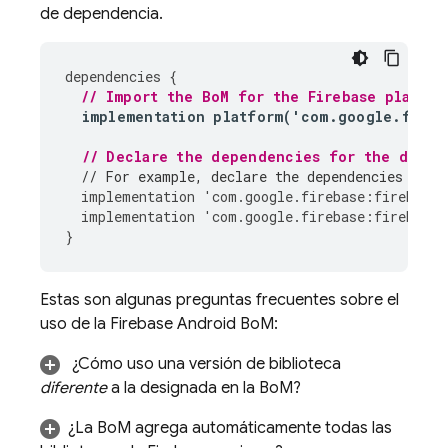
de dependencia.
dependencies
{
// Import the 
BoM
 for the Firebase platfor
implementation
platform
(
'
com
.
google
.
fireb
// Declare the dependencies for the desir
// For example, declare the dependencies for 
implementation
'
com
.
google
.
firebase
:
firebase
-
implementation
'
com
.
google
.
firebase
:
firebase
-
}
Estas son algunas preguntas frecuentes sobre el
uso de la
Firebase Android BoM
:
¿Cómo uso una versión de biblioteca
diferente
a la designada en la
BoM
?
¿La
BoM
agrega automáticamente todas las