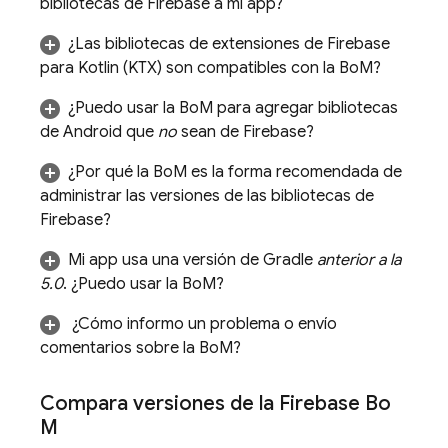
bibliotecas de Firebase a mi app?
¿Las bibliotecas de extensiones de Firebase
para Kotlin (KTX) son compatibles con la
BoM
?
¿Puedo usar la
BoM
para agregar bibliotecas
de Android que
no
sean de Firebase?
¿Por qué la
BoM
es la forma recomendada de
administrar las versiones de las bibliotecas de
Firebase?
Mi app usa una versión de Gradle
anterior a la
5.0
. ¿Puedo usar la
BoM
?
¿Cómo informo un problema o envío
comentarios sobre la
BoM
?
Compara versiones de la
Firebase Bo
M