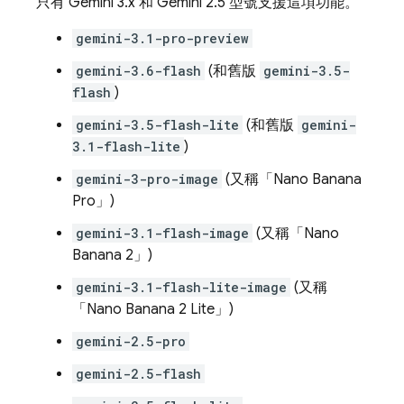
只有
Gemini 3.x
和
Gemini 2.5
型號支援這項功能。
gemini-3.1-pro-preview
gemini-3.6-flash
(和舊版
gemini-3.5-
flash
)
gemini-3.5-flash-lite
(和舊版
gemini-
3.1-flash-lite
)
gemini-3-pro-image
(又稱「Nano Banana
Pro」)
gemini-3.1-flash-image
(又稱「Nano
Banana 2」)
gemini-3.1-flash-lite-image
(又稱
「Nano Banana 2 Lite」)
gemini-2.5-pro
gemini-2.5-flash