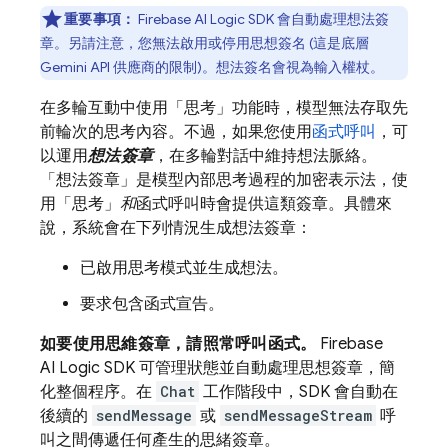
重要事項：
Firebase AI Logic
SDK 會自動處理想法簽
章。另請注意，您無法啟用或停用思想簽名 (這是底層
Gemini API
供應商的限制)。想法簽名會視為輸入權杖。
在多輪互動中使用「思考」功能時，模型無法存取先
前輪次的思考內容。不過，如果您使用
函式呼叫
，可
以運用
想法簽章
，在多輪對話中維持想法脈絡。
「想法簽章」是模型內部思考過程的加密表示法，使
用「思考」
和
函式呼叫時會提供這類簽章。具體來
說，系統會在下列情況生成想法簽章：
已啟用思考模式並生成想法。
要求包含函式宣告。
如要使用思維簽章，請照常呼叫函式。
Firebase
AI Logic
SDK 可管理狀態並自動處理思想簽章，簡
化整個程序。在
Chat
工作階段中，SDK 會自動在
後續的
sendMessage
或
sendMessageStream
呼
叫之間傳遞任何產生的思緒簽章。