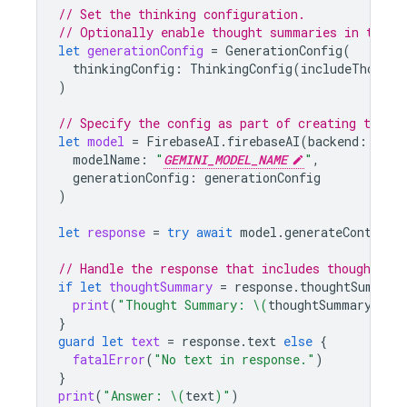
// Set the thinking configuration.
// Optionally enable thought summaries in the g
let
generationConfig
=
GenerationConfig
(
thinkingConfig
:
ThinkingConfig
(
includeThought
)
// Specify the config as part of creating the `
let
model
=
FirebaseAI
.
firebaseAI
(
backend
:
.
goo
modelName
:
"
GEMINI_MODEL_NAME
"
,
generationConfig
:
generationConfig
)
let
response
=
try
await
model
.
generateContent
(
// Handle the response that includes thought su
if
let
thoughtSummary
=
response
.
thoughtSummary
print
(
"Thought Summary: 
\(
thoughtSummary
)
"
)
}
guard
let
text
=
response
.
text
else
{
fatalError
(
"No text in response."
)
}
print
(
"Answer: 
\(
text
)
"
)