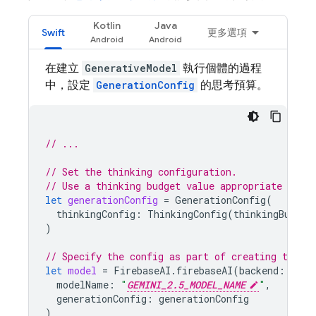
Kotlin
Java
Swift
更多選項
在建立
GenerativeModel
執行個體的過程
中，設定
GenerationConfig
的思考預算。
// ...
// Set the thinking configuration.
// Use a thinking budget value appropriate for 
let
generationConfig
=
GenerationConfig
(
thinkingConfig
:
ThinkingConfig
(
thinkingBudget
)
// Specify the config as part of creating the `
let
model
=
FirebaseAI
.
firebaseAI
(
backend
:
.
goo
modelName
:
"
GEMINI_2.5_MODEL_NAME
"
,
generationConfig
:
generationConfig
)