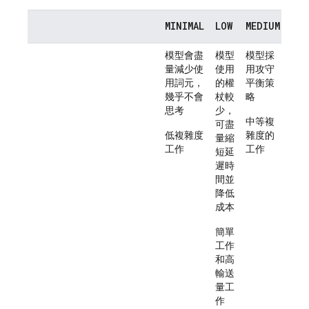
MINIMAL
LOW
MEDIUM
HI
模型會盡
模型
模型採
模
量減少使
使用
用攻守
使
用詞元，
的權
平衡策
的
幾乎不會
杖較
略
杖
思考
少，
量
中等複
可盡
到
低複雜度
雜度的
量縮
限
工作
工作
短延
需
遲時
深
間並
推
降低
的
成本
雜
簡單
示
工作
和高
輸送
量工
作