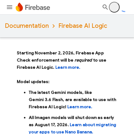
Documentation
Firebase AI Logic
Starting November 2, 2026, Firebase App
Check enforcement will be
required
to use
Firebase AI Logic.
Learn more.
Model updates:
The latest Gemini models, like
Gemini 3.6 Flash
, are available to use with
Firebase AI Logic!
Learn more.
All Imagen models will shut down as early
as
August 17, 2026
.
Learn about migrating
your apps to use Nano Banana.