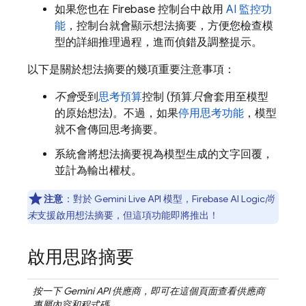
如果您也在
Firebase
控制台中啟用
AI 監控功
能
，控制台就會顯示想法摘要，方便您檢查模
型的詳細推理過程，進而偵錯及調整提示。
以下是關於想法摘要的幾項重要注意事項：
不會
受到
思考預算
控制 (預算
只
會套用至模型
的原始想法)。不過，如果
停用思考功能
，模型
就不會傳回思考摘要。
系統會將想法摘要視為模型生成的文字回覆，
並計為輸出權杖。
注意
：對於
Gemini Live API
模型，
Firebase AI Logic
尚
未
支援啟用想法摘要，但這項功能即將推出！
啟用思路摘要
按一下
Gemini API
供應商，即可在這個頁面查看供應商
專屬內容和程式碼。