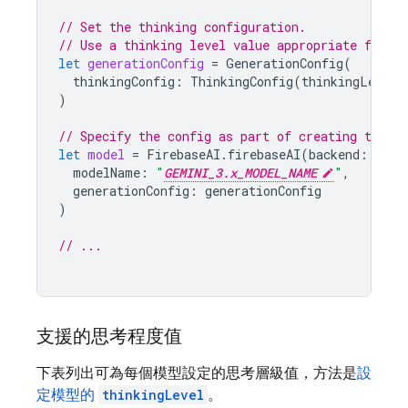
// Set the thinking configuration.
// Use a thinking level value appropriate for y
let
generationConfig
=
GenerationConfig
(
thinkingConfig
:
ThinkingConfig
(
thinkingLevel
:
)
// Specify the config as part of creating the `
let
model
=
FirebaseAI
.
firebaseAI
(
backend
:
.
goo
modelName
:
"
GEMINI_3.x_MODEL_NAME
"
,
generationConfig
:
generationConfig
)
// ...
支援的思考程度值
下表列出可為每個模型設定的思考層級值，方法是
設
定模型的
thinkingLevel
。