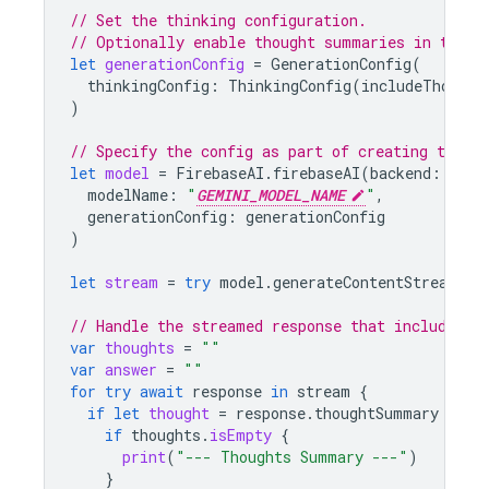
// Set the thinking configuration.
// Optionally enable thought summaries in the g
let
generationConfig
=
GenerationConfig
(
thinkingConfig
:
ThinkingConfig
(
includeThought
)
// Specify the config as part of creating the `
let
model
=
FirebaseAI
.
firebaseAI
(
backend
:
.
goo
modelName
:
"
GEMINI_MODEL_NAME
"
,
generationConfig
:
generationConfig
)
let
stream
=
try
model
.
generateContentStream
(
"s
// Handle the streamed response that includes t
var
thoughts
=
""
var
answer
=
""
for
try
await
response
in
stream
{
if
let
thought
=
response
.
thoughtSummary
{
if
thoughts
.
isEmpty
{
print
(
"--- Thoughts Summary ---"
)
}