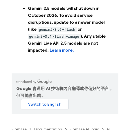
Gemini 2.5 models will shut down in
October 2026
. To avoid service
disruptions, update to a newer model
(like
or
gemini-3.6-flash
). Any stable
gemini-3.1-flash-image
Gemini Live API 2.5 models are not
impacted.
Learn more.
Google 會運用 AI 技術將內容翻譯成你偏好的語言，
但可能會出錯。
Firebase
Documentation
Firebase AI Logic
AI