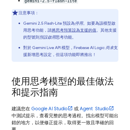
gemini-2.5-flash-lite
注意事項：
Gemini 2.5 Flash‑Lite
預設為
停用
。如要為該模型啟
用思考功能，請
將思考預算設為支援的值
。其他支援
的型號則
預設啟用
思考功能。
對於
Gemini Live API
模型，
Firebase AI Logic
尚未
支
援新增思考設定，但這項功能即將推出！
使用思考模型的最佳做法
和提示指南
建議您在
Google AI Studio
或
Agent Studio
中測試提示，查看完整的思考過程。找出模型可能出
錯的地方，以便修正提示，取得更一致且準確的回
覆。