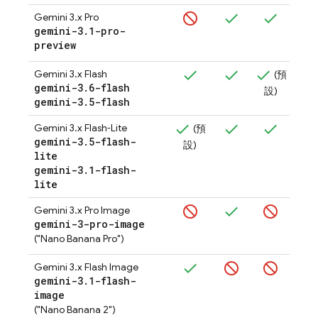
Gemini 3.x Pro
gemini-3
.
1-pro-
(
preview
設
Gemini 3.x Flash
(預
gemini-3
.
6-flash
設)
gemini-3
.
5-flash
Gemini 3.x Flash‑Lite
(預
gemini-3
.
5-flash-
設)
lite
gemini-3
.
1-flash-
lite
Gemini 3.x Pro Image
gemini-3-pro-image
(
("Nano Banana Pro")
設
Gemini 3.x Flash Image
gemini-3
.
1-flash-
(
image
設
("Nano Banana 2")