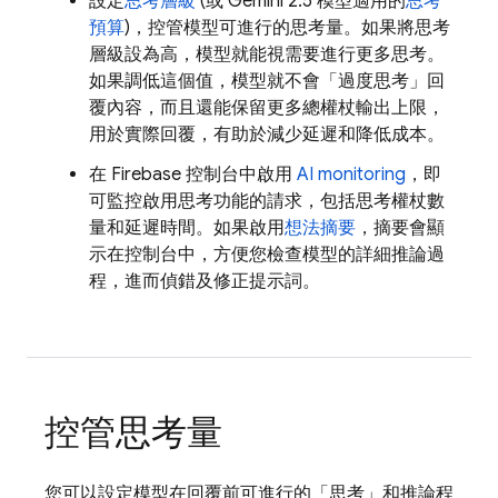
設定
思考層級
(或
Gemini
2.5 模型適用的
思考
預算
)，控管模型可進行的思考量。如果將思考
層級設為高，模型就能視需要進行更多思考。
如果調低這個值，模型就不會「過度思考」回
覆內容，而且還能保留更多總權杖輸出上限，
用於實際回覆，有助於減少延遲和降低成本。
在
Firebase
控制台中啟用
AI monitoring
，即
可監控啟用思考功能的請求，包括思考權杖數
量和延遲時間。如果啟用
想法摘要
，摘要會顯
示在控制台中，方便您檢查模型的詳細推論過
程，進而偵錯及修正提示詞。
控管思考量
您可以設定模型在回覆前可進行的「思考」和推論程