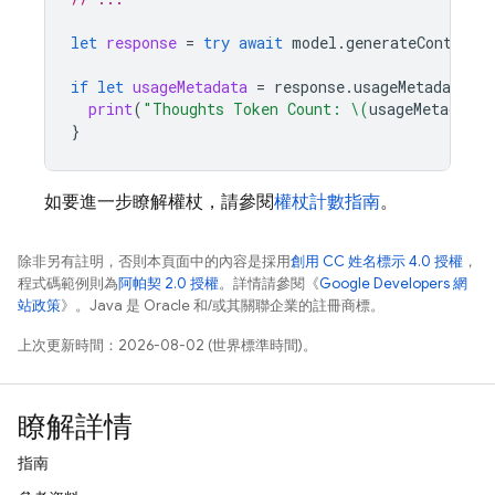
let
response
=
try
await
model
.
generateContent
(
if
let
usageMetadata
=
response
.
usageMetadata
{
print
(
"Thoughts Token Count: 
\(
usageMetadata
.
}
如要進一步瞭解權杖，請參閱
權杖計數指南
。
除非另有註明，否則本頁面中的內容是採用
創用 CC 姓名標示 4.0 授權
，
程式碼範例則為
阿帕契 2.0 授權
。詳情請參閱《
Google Developers 網
站政策
》。Java 是 Oracle 和/或其關聯企業的註冊商標。
上次更新時間：2026-08-02 (世界標準時間)。
瞭解詳情
指南