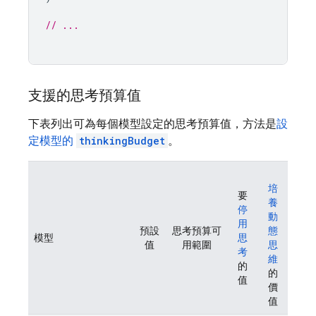
// ...
支援的思考預算值
下表列出可為每個模型設定的思考預算值，方法是
設
定模型的
thinkingBudget
。
培
要
養
停
動
用
預設
思考預算可
態
模型
思
值
用範圍
思
考
維
的
的
值
價
值