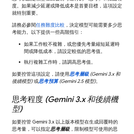
度。如果減少延遲或降低成本是首要目標，這項設定
就特別重要。
請務必參閱
任務難度比較
，決定模型可能需要多少思
考能力。以下提供一些高階指引：
如果工作較不複雜，或您優先考量縮短延遲時
間或降低成本，請設定較低的思考值。
執行複雜工作時，請調高思考值。
如要控管這項設定，請使用
思考層級
(
Gemini 3.x
和
後續模型)
或
思考預算
(
Gemini 2.5
模型)
。
思考程度
(
Gemini 3
.
x
和後續機
型)
如要控管
Gemini 3.x
以上版本模型在生成回覆時的
思考量，可以指定
思考層級
，限制模型可使用的思