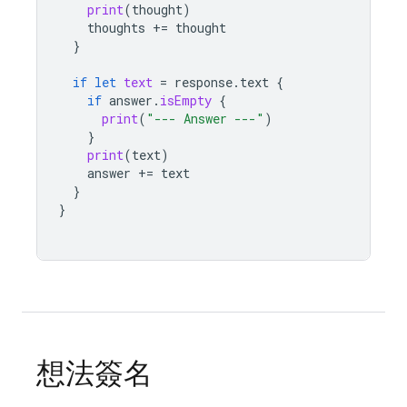
print
(
thought
)
thoughts
+=
thought
}
if
let
text
=
response
.
text
{
if
answer
.
isEmpty
{
print
(
"--- Answer ---"
)
}
print
(
text
)
answer
+=
text
}
}
想法簽名