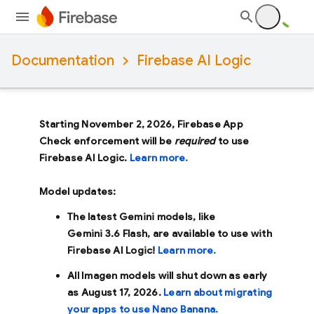
Documentation
Firebase AI Logic
Starting November 2, 2026, Firebase App
Check enforcement will be
required
to use
Firebase AI Logic.
Learn more.
Model updates:
The latest Gemini models, like
Gemini 3.6 Flash
, are available to use with
Firebase AI Logic!
Learn more.
All Imagen models will shut down as early
as
August 17, 2026
.
Learn about migrating
your apps to use Nano Banana.