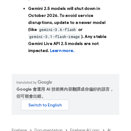
Gemini 2.5 models will shut down in
October 2026
. To avoid service
disruptions, update to a newer model
(like
or
gemini-3.6-flash
). Any stable
gemini-3.1-flash-image
Gemini Live API 2.5 models are not
impacted.
Learn more.
Google 會運用 AI 技術將內容翻譯成你偏好的語言，
但可能會出錯。
Firebase
Documentation
Firebase AI Logic
AI