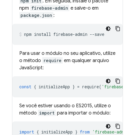
npm init
. Em seguida, instale o pacote
npm
firebase-admin
e salve-o em
package.json
:
npm install firebase-admin --save
Para usar o módulo no seu aplicativo, utilize
o método
require
em qualquer arquivo
JavaScript:
const
{
initializeApp
}
=
require
(
'firebase-adm
Se você estiver usando o ES2015, utilize o
método
import
para importar o módulo:
import
{
initializeApp
}
from
'firebase-admin/a