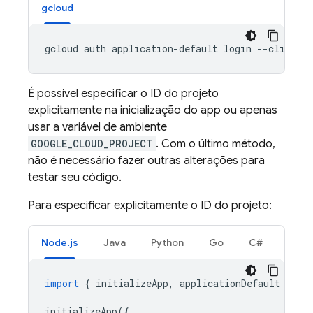
gcloud
É possível especificar o ID do projeto
explicitamente na inicialização do app ou apenas
usar a variável de ambiente
GOOGLE_CLOUD_PROJECT
. Com o último método,
não é necessário fazer outras alterações para
testar seu código.
Para especificar explicitamente o ID do projeto:
Node.js
Java
Python
Go
C#
import
{
initializeApp
,
applicationDefault
}
fr
initializeApp
({