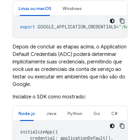
Linux ou macOS
Windows
export
GOOGLE_APPLICATION_CREDENTIALS
=
"/home/u
Depois de concluir as etapas acima, o Application
Default Credentials (ADC) poderá determinar
implicitamente suas credenciais, permitindo que
você use as credenciais da conta de serviço ao
testar ou executar em ambientes que não são do
Google.
Inicialize o SDK como mostrado:
Node.js
Java
Python
Go
C#
initializeApp
({
credential
:
applicationDefault
(),