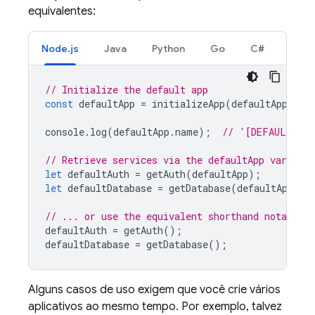
equivalentes:
Node.js
Java
Python
Go
C#
// Initialize the default app
const
defaultApp
=
initializeApp
(
defaultAppConf
console
.
log
(
defaultApp
.
name
);
// '[DEFAULT]'
// Retrieve services via the defaultApp variable
let
defaultAuth
=
getAuth
(
defaultApp
);
let
defaultDatabase
=
getDatabase
(
defaultApp
);
// ... or use the equivalent shorthand notation
defaultAuth
=
getAuth
();
defaultDatabase
=
getDatabase
();
Alguns casos de uso exigem que você crie vários
aplicativos ao mesmo tempo. Por exemplo, talvez