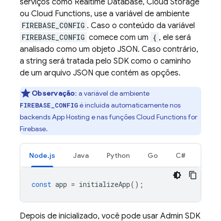
serviços como
Realtime Database
,
Cloud Storage
ou
Cloud Functions
, use a variável de ambiente
FIREBASE_CONFIG
. Caso o conteúdo da variável
FIREBASE_CONFIG
comece com um
{
, ele será
analisado como um objeto JSON. Caso contrário,
a string será tratada pelo SDK como o caminho
de um arquivo JSON que contém as opções.
Observação
:
a variável de ambiente
é incluída automaticamente nos
FIREBASE_CONFIG
backends
App Hosting
e nas funções
Cloud Functions for
Firebase
.
Node.js
Java
Python
Go
C#
const
app
=
initializeApp
();
Depois de inicializado, você pode usar
Admin SDK