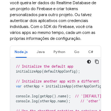
você queira ler dados do
Realtime Database
de
um projeto do Firebase e criar tokens
personalizados para outro projeto. Ou talvez
autenticar dois aplicativos com credenciais
individuais. Com o SDK do Firebase, você cria
vários apps ao mesmo tempo, cada um com as
próprias informações de configuração.
Node.js
Java
Python
Go
C#
// Initialize the default app
initializeApp
(
defaultAppConfig
);
// Initialize another app with a different confi
var
otherApp
=
initializeApp
(
otherAppConfig
,
'o
console
.
log
(
getApp
().
name
);
// '[DEFAULT]'
console
.
log
(
otherApp
.
name
);
// 'other'
// Use the shorthand notation to retrieve the d