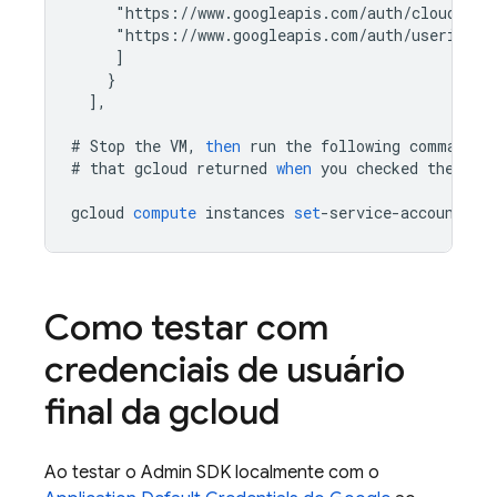
     "https://www.googleapis.com/auth/cloud-pla
     "https://www.googleapis.com/auth/userinfo.
]
}
]
,
#
Stop
the
VM
,
then
run
the
following
command
,
#
that
gcloud
returned
when
you
checked
the
sco
gcloud
compute
instances
set
-
service
-
account
[
I
Como testar com
credenciais de usuário
final da gcloud
Ao testar o
Admin SDK
localmente com o