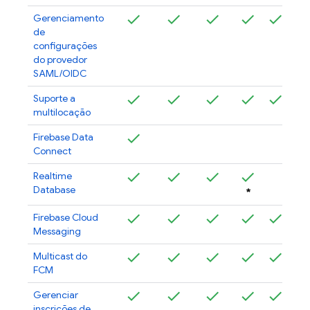
Gerenciamento
de
configurações
do provedor
SAML/OIDC
Suporte a
multilocação
Firebase Data
Connect
Realtime
Database
*
Firebase Cloud
Messaging
Multicast do
FCM
Gerenciar
inscrições de