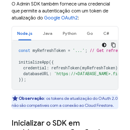
O
Admin SDK
também fornece uma credencial
que permite a autenticação com um token de
atualização do
Google OAuth2
:
Node.js
Java
Python
Go
C#
const
myRefreshToken
=
'...'
;
// Get refresh to
initializeApp
({
credential
:
refreshToken
(
myRefreshToken
),
databaseURL
:
'https://<DATABASE_NAME>.firebas
});
Observação
:
os tokens de atualização do OAuth 2.0
não são compatíveis com a conexão ao
Cloud Firestore
.
Inicializar o SDK em