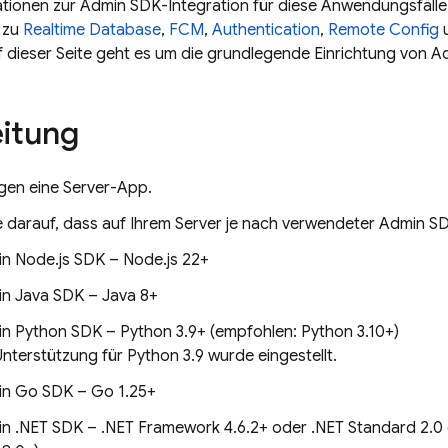
ationen zur
Admin SDK
-Integration für diese Anwendungsfälle 
 zu
Realtime Database
,
FCM
,
Authentication
,
Remote Config
f dieser Seite geht es um die grundlegende Einrichtung von
A
itung
igen eine Server-App.
e darauf, dass auf Ihrem Server je nach verwendeter
Admin S
n Node.js SDK – Node.js 22+
n Java SDK – Java 8+
n Python SDK – Python 3.9+ (empfohlen: Python 3.10+)
Unterstützung für Python 3.9 wurde eingestellt.
n Go SDK – Go 1.25+
n .NET SDK – .NET Framework 4.6.2+ oder .NET Standard 2.0 