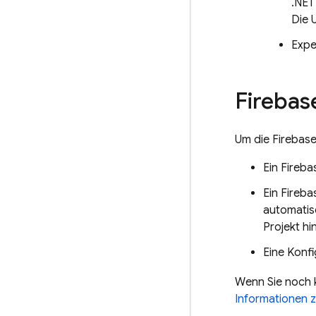
.NET
Die 
Expe
Firebas
Um die
Firebas
Ein Fireba
Ein Fireb
automatisc
Projekt hi
Eine Konf
Wenn Sie noch k
Informationen z