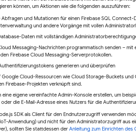
gieren können, um Aktionen wie die folgenden auszuführen:
e Abfragen und Mutationen für einen
Firebase SQL Connect
-D
enverwaltung und andere Vorgänge mit vollen Administrator
Database
-Daten mit vollständigen Administratorberechtigung
Cloud Messaging
-Nachrichten programmatisch senden – mit e
 den
Firebase Cloud Messaging
-Serverprotokollen.
Authentifizierungstokens generieren und überprüfen
f
Google Cloud
-Ressourcen wie
Cloud Storage
-Buckets und
ren Firebase-Projekten verknüpft sind.
n eine eigene vereinfachte Admin-Konsole erstellen, um beisp
oder die E-Mail-Adresse eines Nutzers für die Authentifizier
de.js SDK als Client für den Endnutzerzugriff verwenden möcht
oT-Anwendung) und nicht für den Administratorzugriff aus ei
ver), sollten Sie stattdessen der
Anleitung zum Einrichten des 