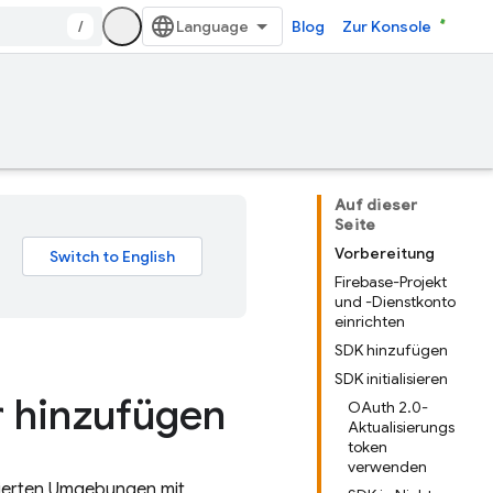
/
Blog
Zur Konsole
Auf dieser
Seite
Vorbereitung
Firebase-Projekt
und -Dienstkonto
einrichten
SDK hinzufügen
SDK initialisieren
 hinzufügen
OAuth 2.0-
Aktualisierungs
token
verwenden
legierten Umgebungen mit