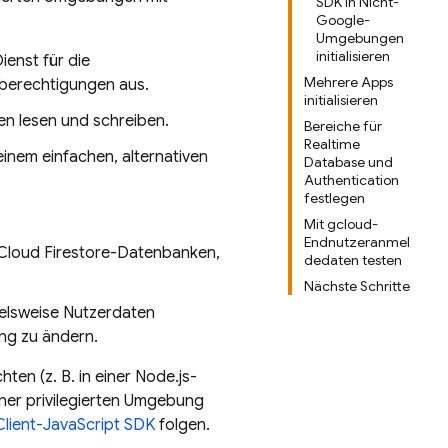
SDK in Nicht-
Google-
Umgebungen
initialisieren
ienst für die
Mehrere Apps
berechtigungen aus.
initialisieren
en lesen und schreiben.
Bereiche für
Realtime
inem einfachen, alternativen
Database und
Authentication
festlegen
Mit gcloud-
Endnutzeranmel
Cloud Firestore
-Datenbanken,
dedaten testen
Nächste Schritte
ielsweise Nutzerdaten
ung zu ändern.
en (z. B. in einer Node.js-
ner privilegierten Umgebung
Client-JavaScript SDK
folgen.