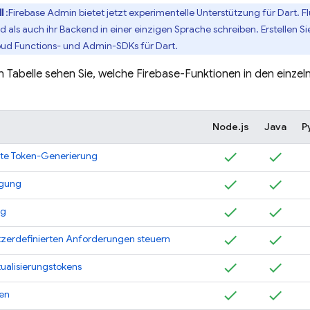
l
:Firebase Admin bietet jetzt experimentelle Unterstützung für Dart. Fl
d als auch ihr Backend in einer einzigen Sprache schreiben. Erstellen 
ud Functions- und Admin-SDKs für Dart.
n Tabelle sehen Sie, welche Firebase-Funktionen in den einze
Node.js
Java
P
rte Token-Generierung
igung
ng
tzerdefinierten Anforderungen steuern
ualisierungstokens
ren