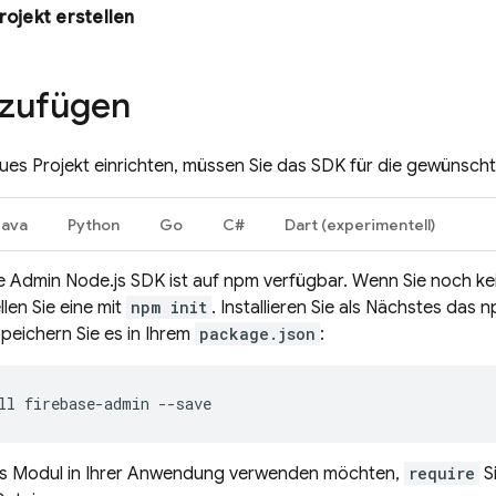
rojekt erstellen
nzufügen
ues Projekt einrichten, müssen Sie das SDK für die gewünschte
Java
Python
Go
C#
Dart (experimentell)
e Admin Node.js SDK ist auf npm verfügbar. Wenn Sie noch k
llen Sie eine mit
npm init
. Installieren Sie als Nächstes das
peichern Sie es in Ihrem
package.json
:
ll firebase-admin --save
s Modul in Ihrer Anwendung verwenden möchten,
require
Si