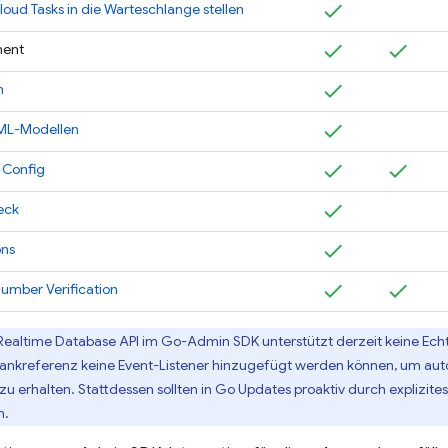
loud Tasks in die Warteschlange stellen
ment
n
 ML-Modellen
 Config
eck
ons
umber Verification
Realtime Database
API im Go-
Admin SDK
unterstützt derzeit keine Ech
bankreferenz keine Event-Listener hinzugefügt werden können, um au
zu erhalten. Stattdessen sollten in Go Updates proaktiv durch explizi
n.