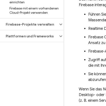
einrichten
Firebase intera
Firebase mit einem vorhandenen
Cloud-Projekt verwenden
Führen Si
Massendat
Firebase-Projekte verwalten
Realtime 
Plattformen und Frameworks
Firebase 
Ansatz zu
Firebase-
Zugriff au
die mit Ih
Sie könne
abzurufen 
Wenn Sie das No
Desktop- oder I
(z. B. einem Ser