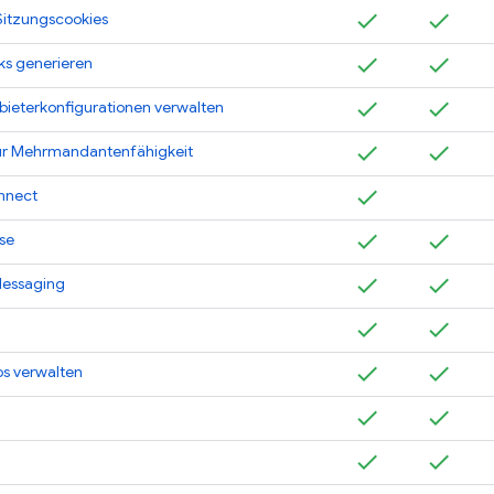
Sitzungscookies
nks generieren
eterkonfigurationen verwalten
ür Mehrmandantenfähigkeit
nnect
se
Messaging
s verwalten