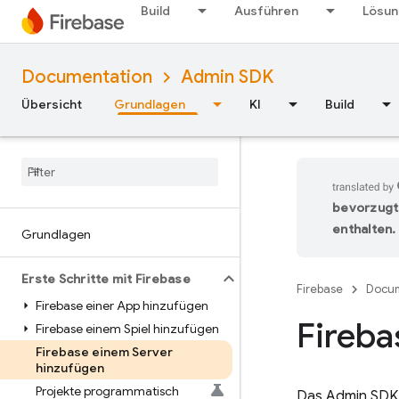
Build
Ausführen
Lösu
Documentation
Admin SDK
Übersicht
Grundlagen
KI
Build
bevorzugt
enthalten.
Grundlagen
Erste Schritte mit Firebase
Firebase
Docum
Firebase einer App hinzufügen
Fireb
Firebase einem Spiel hinzufügen
Firebase einem Server
hinzufügen
Projekte programmatisch
Das
Admin SDK