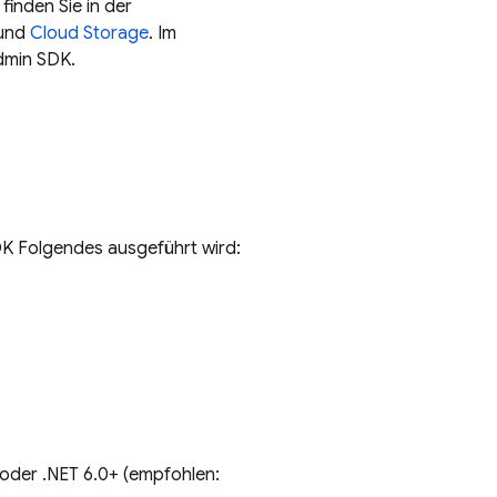
finden Sie in der
und
Cloud Storage
. Im
dmin SDK
.
DK
Folgendes ausgeführt wird:
oder .NET 6.0+ (empfohlen: