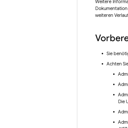
Weitere Inform
Dokumentation
weiteren Verlau
Vorbere
Sie benöt
Achten Si
Admi
Admi
Admi
Die 
Admi
Admi