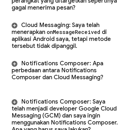
perangkat yang ditargetkan sepertinya
gagal menerima pesan?
Cloud Messaging
:
Saya telah
menerapkan
on
Message
Received
di
aplikasi Android saya
,
tetapi metode
tersebut tidak dipanggil
.
Notifications Composer:
Apa
perbedaan antara Notifications
Composer dan
Cloud Messaging
?
Notifications Composer:
Saya
telah menjadi developer Google Cloud
Messaging (GCM) dan saya ingin
menggunakan Notifications Composer
.
Apa yang harus saya lakukan?