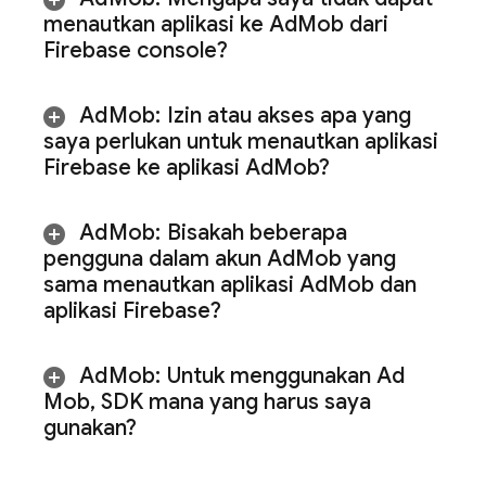
menautkan aplikasi ke
Ad
Mob
dari
Firebase
console?
Ad
Mob
:
Izin atau akses apa yang
saya perlukan untuk menautkan aplikasi
Firebase ke aplikasi
Ad
Mob
?
Ad
Mob
:
Bisakah beberapa
pengguna dalam akun
Ad
Mob
yang
sama menautkan aplikasi
Ad
Mob
dan
aplikasi Firebase?
Ad
Mob
:
Untuk menggunakan
Ad
Mob
,
SDK mana yang harus saya
gunakan?