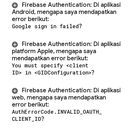
Firebase Authentication
:
Di aplikasi
Android
,
mengapa saya mendapatkan
error berikut:
Google sign in failed
?
Firebase Authentication
:
Di aplikasi
platform Apple
,
mengapa saya
mendapatkan error berikut:
You must specify <client
ID> in <GIDConfiguration>
?
Firebase Authentication
:
Di aplikasi
web
,
mengapa saya mendapatkan
error berikut:
Auth
Error
Code
.
INVALID
_
OAUTH
_
CLIENT
_
ID
?