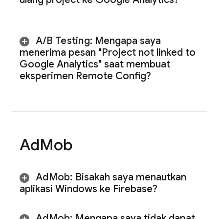
A
/
B Testing
:
Mengapa saya
menerima pesan "Project not linked to
Google Analytics" saat membuat
eksperimen Remote Config?
Ad
Mob
Ad
Mob
:
Bisakah saya menautkan
aplikasi Windows ke Firebase?
Ad
Mob
:
Mengapa saya tidak dapat