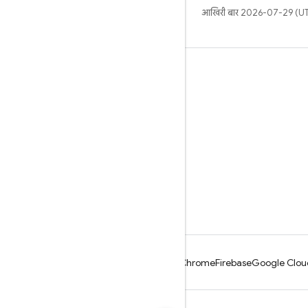
आखिरी बार 2026-07-29 (UTC
जानें
मार्गदर्शिका
संदर्भ
नमूने
लाइब्रेरी
GitHub
Android
Chrome
Firebase
Google Clou