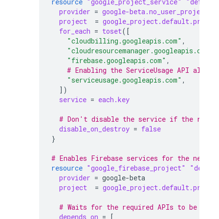
resource
"google_project_service"
"default
provider
=
google-beta.no_user_project_o
project
=
google_project.default.projec
for_each
=
toset
([
"cloudbilling.googleapis.com"
,
"cloudresourcemanager.googleapis.com"
,
"firebase.googleapis.com"
,
    # Enabling the ServiceUsage API allows
"serviceusage.googleapis.com"
,
])
service
=
each.key
  # Don't disable the service if the resou
disable_on_destroy
=
false
}
# Enables Firebase services for the new pr
resource
"google_firebase_project"
"defaul
provider
=
google-beta
project
=
google_project.default.projec
  # Waits for the required APIs to be enab
depends_on
=
[