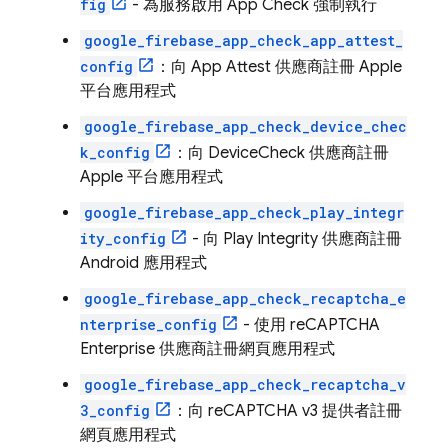
fig
- 為服務啟用
App Check
強制執行
google_firebase_app_check_app_attest_
config
：向 App Attest 供應商註冊 Apple
平台應用程式
google_firebase_app_check_device_chec
k_config
：向 DeviceCheck 供應商註冊
Apple 平台應用程式
google_firebase_app_check_play_integr
ity_config
- 向 Play Integrity 供應商註冊
Android 應用程式
google_firebase_app_check_recaptcha_e
nterprise_config
- 使用 reCAPTCHA
Enterprise 供應商註冊網頁應用程式
google_firebase_app_check_recaptcha_v
3_config
：向 reCAPTCHA v3 提供者註冊
網頁應用程式