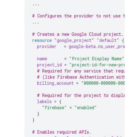
...
# Configures the provider to not use the r
...
# Creates a new Google Cloud project.
resource
"google_project"
"default"
{
provider
=
google-beta.no_user_project
name
=
"Project Display Name"
project_id
=
"project-id-for-new-project
  # Required for any service that requires
  # (like Firebase Authentication with GCI
billing_account
=
"000000-000000-000000"
  # Required for the project to display in
labels
=
{
"firebase"
=
"enabled"
}
}
# Enables required APIs.