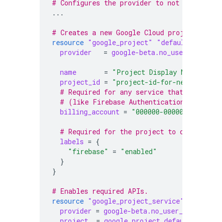
# Configures the provider to not use the r
...
# Creates a new Google Cloud project.
resource
"google_project"
"default"
{
provider
=
google-beta.no_user_project
name
=
"Project Display Name"
project_id
=
"project-id-for-new-project
  # Required for any service that requires
  # (like Firebase Authentication with GCI
billing_account
=
"000000-000000-000000"
  # Required for the project to display in
labels
=
{
"firebase"
=
"enabled"
}
}
# Enables required APIs.
resource
"google_project_service"
"default
provider
=
google-beta.no_user_project_o
project
=
google_project.default.projec