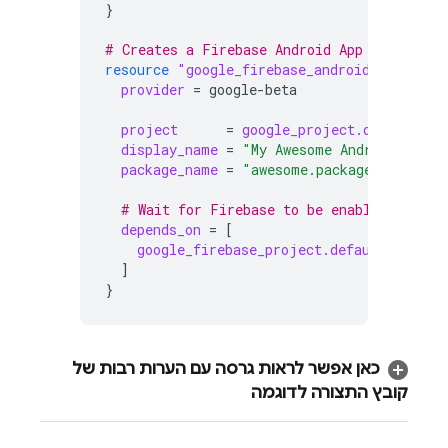
}
# Creates a Firebase Android App in the ne
resource
"google_firebase_android_app"
"de
provider
=
google-beta
project
=
google_project.default.pr
display_name
=
"My Awesome Android app"
package_name
=
"awesome.package.name"
  # Wait for Firebase to be enabled in the
depends_on
=
[
google_firebase_project.default
,
]
}
כאן אפשר לראות גרסה עם הערות רבות של
קובץ התצורה לדוגמה