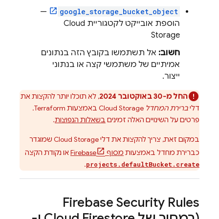
—
google_storage_bucket_object
הוספת אובייקט לקטגוריית
Cloud
Storage
חשוב:
אל תשתמשו בקובץ הזה בנתונים
אמיתיים של משתמשי קצה או בנתוני
ייצור.
החל מ
-30 באוקטובר 2024
, לא תוכלו יותר להקצות את
דלי
ברירת המחדל
Cloud Storage
באמצעות Terraform.
פרטים על השינויים האלה זמינים
בשאלות הנפוצות
.
במקום זאת, צריך להקצות את דלי
Cloud Storage
שמוגדר
כברירת מחדל באמצעות
מסוף
Firebase
או נקודת הקצה
.
projects.defaultBucket.create
Firebase Security Rules
(במחיר של
Cloud Firestore
ו-