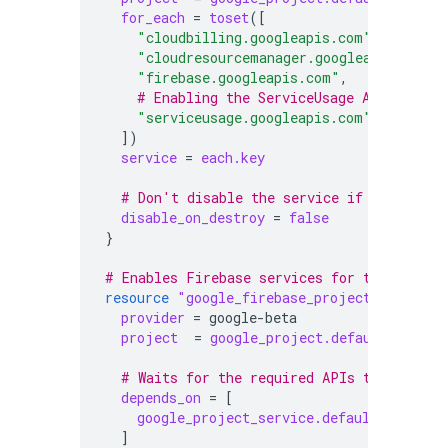
for_each
=
toset
([
"cloudbilling.googleapis.com"
,
"cloudresourcemanager.googleapis.com"
,
"firebase.googleapis.com"
,
    # Enabling the ServiceUsage API allows
"serviceusage.googleapis.com"
,
])
service
=
each.key
  # Don't disable the service if the resou
disable_on_destroy
=
false
}
# Enables Firebase services for the new pr
resource
"google_firebase_project"
"defaul
provider
=
google-beta
project
=
google_project.default.projec
  # Waits for the required APIs to be enab
depends_on
=
[
google_project_service.default
]