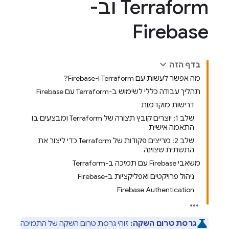
Terraform וב-
Firebase
בדף הזה
מה אפשר לעשות עם Terraform ו-Firebase?
תהליך עבודה כללי לשימוש ב-Terraform עם Firebase
דרישות מוקדמות
שלב 1: יוצרים קובץ תצורה של Terraform ומבצעים בו
התאמה אישית
שלב 2: מריצים פקודות של Terraform כדי ליצור את
התשתית שצוינה
משאבי Firebase עם תמיכה ב-Terraform
ניהול פרויקטים ואפליקציות ב-Firebase
Firebase Authentication
גרסת טרום השקה:
זוהי גרסת טרום השקה של התמיכה