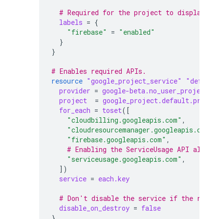
  # Required for the project to display in
labels
=
{
"firebase"
=
"enabled"
}
}
# Enables required APIs.
resource
"google_project_service"
"default
provider
=
google-beta.no_user_project_o
project
=
google_project.default.projec
for_each
=
toset
([
"cloudbilling.googleapis.com"
,
"cloudresourcemanager.googleapis.com"
,
"firebase.googleapis.com"
,
    # Enabling the ServiceUsage API allows
"serviceusage.googleapis.com"
,
])
service
=
each.key
  # Don't disable the service if the resou
disable_on_destroy
=
false
}