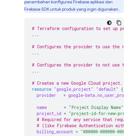
penambahan konfigurasi Firebase aplikasi dan
Firebase SDK untuk produk yang ingin digunakan.
# Terraform configuration to set up provid
...
# Configures the provider to use the resou
...
# Configures the provider to not use the r
...
# Creates a new Google Cloud project.
resource
"google_project"
"default"
{
provider
=
google-beta.no_user_project
name
=
"Project Display Name"
project_id
=
"project-id-for-new-project
  # Required for any service that requires
  # (like Firebase Authentication with GCI
billing_account
=
"000000-000000-000000"