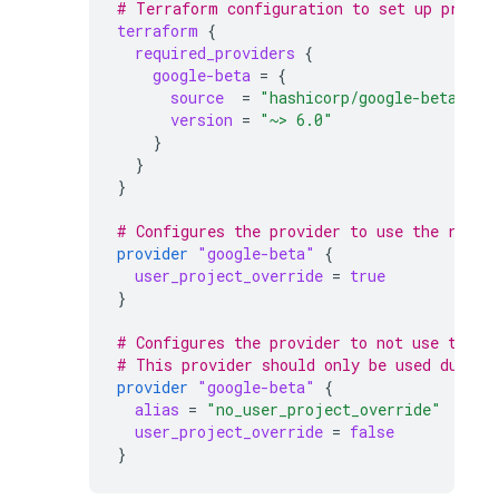
# Terraform configuration to set up provid
terraform
{
required_providers
{
google-beta
=
{
source
=
"hashicorp/google-beta"
version
=
"~> 6.0"
}
}
}
# Configures the provider to use the resou
provider
"google-beta"
{
user_project_override
=
true
}
# Configures the provider to not use the r
# This provider should only be used during
provider
"google-beta"
{
alias
=
"no_user_project_override"
user_project_override
=
false
}