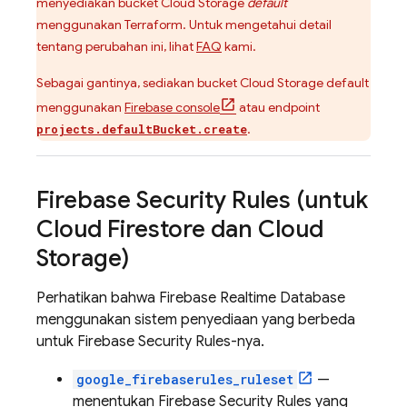
menyediakan bucket
Cloud Storage
default
menggunakan Terraform. Untuk mengetahui detail
tentang perubahan ini, lihat
FAQ
kami.
Sebagai gantinya, sediakan bucket
Cloud Storage
default
menggunakan
Firebase
console
atau endpoint
.
projects.defaultBucket.create
Firebase Security Rules
(untuk
Cloud Firestore
dan
Cloud
Storage
)
Perhatikan bahwa
Firebase Realtime Database
menggunakan sistem penyediaan yang berbeda
untuk
Firebase Security Rules
-nya.
google_firebaserules_ruleset
—
menentukan
Firebase Security Rules
yang