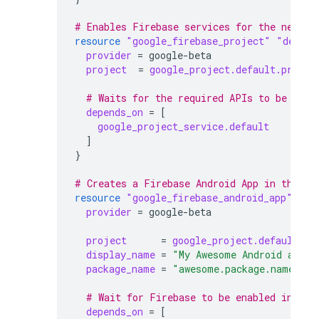
# Enables Firebase services for the new pr
resource
"google_firebase_project"
"defaul
provider
=
google-beta
project
=
google_project.default.projec
  # Waits for the required APIs to be enab
depends_on
=
[
google_project_service.default
]
}
# Creates a Firebase Android App in the ne
resource
"google_firebase_android_app"
"de
provider
=
google-beta
project
=
google_project.default.pr
display_name
=
"My Awesome Android app"
package_name
=
"awesome.package.name"
  # Wait for Firebase to be enabled in the
depends_on
=
[