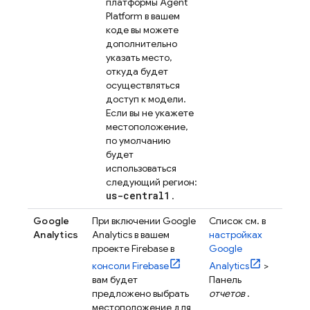
платформы Agent
Platform
в вашем
коде вы можете
дополнительно
указать место,
откуда будет
осуществляться
доступ к модели.
Если вы не укажете
местоположение,
по умолчанию
будет
использоваться
следующий регион:
us-central1
.
Google
При включении
Google
Список см. в
Analytics
Analytics
в вашем
настройках
проекте Firebase в
Google
консоли
Firebase
Analytics
>
вам будет
Панель
предложено выбрать
отчетов
.
местоположение для