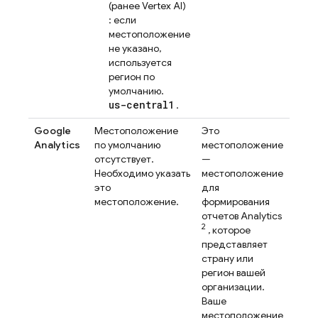
(ранее Vertex AI)
: если
местоположение
не указано,
используется
регион по
умолчанию.
us-central1
.
Google
Местоположение
Это
Analytics
по умолчанию
местоположение
отсутствует.
—
Необходимо указать
местоположение
это
для
местоположение.
формирования
отчетов
Analytics
2
, которое
представляет
страну или
регион вашей
организации.
Ваше
местоположение