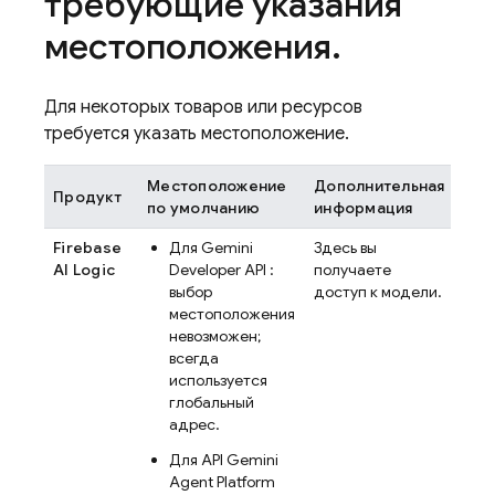
требующие указания
местоположения
.
Для некоторых товаров или ресурсов
требуется указать местоположение.
Местоположение
Дополнительная
Продукт
по умолчанию
информация
Firebase
Для
Gemini
Здесь вы
AI Logic
Developer API
:
получаете
выбор
доступ к модели.
местоположения
невозможен;
всегда
используется
глобальный
адрес.
Для
API Gemini
Agent Platform