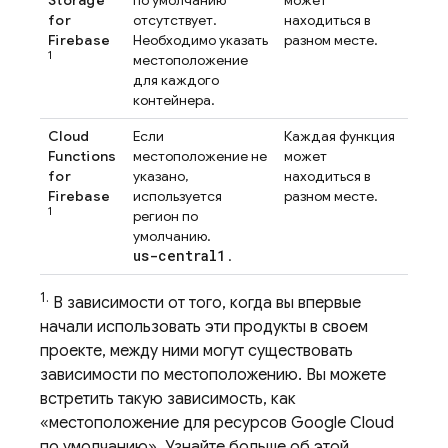
Storage
по умолчанию
может
for
отсутствует.
находиться в
Firebase
Необходимо указать
разном месте.
1
местоположение
для каждого
контейнера.
Cloud
Если
Каждая функция
Functions
местоположение не
может
for
указано,
находиться в
Firebase
используется
разном месте.
1
регион по
умолчанию.
us-central1
.
1.
В зависимости от того, когда вы впервые
начали использовать эти продукты в своем
проекте, между ними могут существовать
зависимости по местоположению. Вы можете
встретить такую ​​зависимость, как
«местоположение для ресурсов
Google Cloud
по умолчанию». Узнайте больше об этой