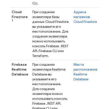
CLI.
Cloud
При создании
Адреса
Firestore
экземпляра базы
магазинов
1
данных
Cloud Firestore
Cloud Firestore
вы указываете его
местоположение. Для
создания экземпляра
можно использовать
консоль
Firebase
, REST
API,
Firebase
CLI или
Terraform.
Firebase
При создании
Места
Realtime
экземпляра
Realtime
расположения
Database
Database
вы
Realtime
указываете его
Database
местоположение.
Для создания
экземпляра можно
использовать консоль
Firebase
, REST API,
Firebase
CLI или