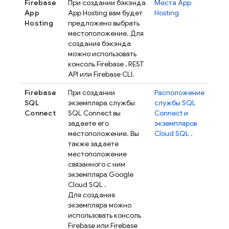
Firebase
При создании бэкэнда
Места
App
App
App Hosting
вам будет
Hosting
Hosting
предложено выбрать
местоположение. Для
создания бэкэнда
можно использовать
консоль
Firebase
, REST
API или
Firebase
CLI.
Firebase
При создании
Расположение
SQL
экземпляра службы
службы
SQL
Connect
SQL Connect
вы
Connect
и
задаете его
экземпляров
местоположение. Вы
Cloud SQL
.
также задаете
местоположение
связанного с ним
экземпляра
Google
Cloud SQL
.
Для создания
экземпляра можно
использовать консоль
Firebase
или
Firebase