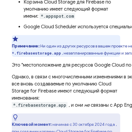
Корзина
Cloud Storage
для Firebase по
умолчанию имеет следующий формат
имени:
*.appspot.com
Google
Cloud Scheduler
используется специальн
Примечание:
Ни один из других ресурсов в вашем проекте 
, незапланированные функции и зап
*.firebasestorage.app
Это "местоположение для ресурсов
Google Cloud
по 
Однако, в связи с многочисленными изменениями в э
все вновь создаваемые по умолчанию
Cloud
Storage
for Firebase имеют следующий формат
именования:
*.firebasestorage.app
, и они
не
связаны с
App Eng
Ключевой момент:
начиная с
30 октября 2024 года
,
при создании корзины
Cloud Storage
for Firebase по