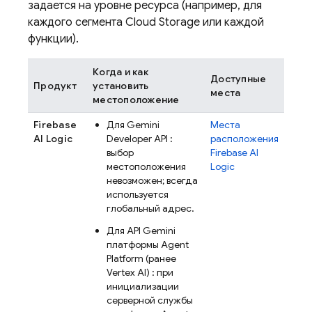
задается на уровне ресурса (например, для
каждого сегмента
Cloud Storage
или каждой
функции).
Когда и как
Доступные
Продукт
установить
места
местоположение
Firebase
Для
Gemini
Места
AI Logic
Developer API
:
расположения
выбор
Firebase AI
местоположения
Logic
невозможен; всегда
используется
глобальный адрес.
Для
API Gemini
платформы Agent
Platform
(ранее
Vertex AI)
: при
инициализации
серверной службы