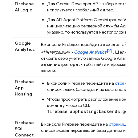
Firebase
Для
Gemini Developer API
: выбор местополо
AI Logic
используется глобальный адрес.
Для
API
Agent Platform
Gemini (ранее Vertex 
инициализацию серверной службы
Agent Pl
указано, то используется местоположение 
settings
Google
В консоли
Firebase
перейдите в раздел «
» 
Analytics
«Интеграции»
>
Google Analytics
. Щелкните 
открыть свою учетную запись
Google Analytics
,
администратора
, чтобы найти информацию о
записи.
Firebase
В консоли
Firebase
перейдите на
страницу
A
App
список ваших бэкэндов и их местоположени
Hosting
Чтобы просмотреть расположение конкретн
команду
Firebase
CLI.
firebase apphosting:backends:get -
Firebase
В консоли
Firebase
перейдите на
страницу
SQL
SQL
список экземпляров вашей базы данных и их м
Connect