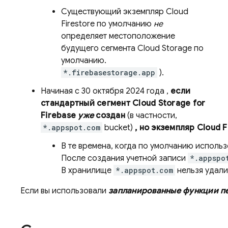
Существующий экземпляр
Cloud
Firestore
по умолчанию
не
определяет местоположение
будущего сегмента
Cloud Storage
по
умолчанию.
*.firebasestorage.app
).
Начиная
с 30 октября 2024 года
,
если
стандартный сегмент
Cloud Storage
for
Firebase
уже
создан
(в частности,
*.appspot.com
bucket)
, но экземпляр
Cloud F
В те времена, когда по умолчанию исполь
После создания учетной записи
*.appspo
В хранилище
*.appspot.com
нельзя удал
Если вы использовали
запланированные функции п