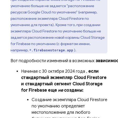
умолчанию больше не задается "расположение
ресурсов
Google Cloud
по умолчанию" (например,
расположение экземпляра
Cloud Firestore
по
умолчанию для проекта). Кроме того, при создании
экземпляра
Cloud Firestore
по умолчанию больше не
задается расположение новой корзины
Cloud Storage
for Firebase по умолчанию (с форматом имени,
например,
).
*.firebasestorage.app
Вот подробности изменений в возможных
зависимо
Начиная
с 30 октября 2024 года
,
если
стандартный экземпляр
Cloud Firestore
и стандартный сегмент
Cloud Storage
for Firebase еще
не
созданы:
Создание экземпляра
Cloud Firestore
по умолчанию определяет
местоположение для любого