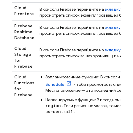
Cloud
В консоли
Firebase
перейдите на
вкладку «
Дан
Firestore
просмотреть список экземпляров вашей базы д
Firebase
В консоли
Firebase
перейдите на
вкладку
«Дан
Realtime
просмотреть список экземпляров вашей базы д
Database
Cloud
В консоли
Firebase
перейдите на
вкладку «
Фай
Storage
просмотреть список ваших хранилищ и их мес
for
Firebase
Cloud
Запланированные функции: В консоли
Googl
Functions
Scheduler
, чтобы просмотреть список т
for
Местоположение — это последний сегмент 
Firebase
Непланируемые функции: В исходном коде 
region
. Если регион не указан, то местоп
us-central1
.