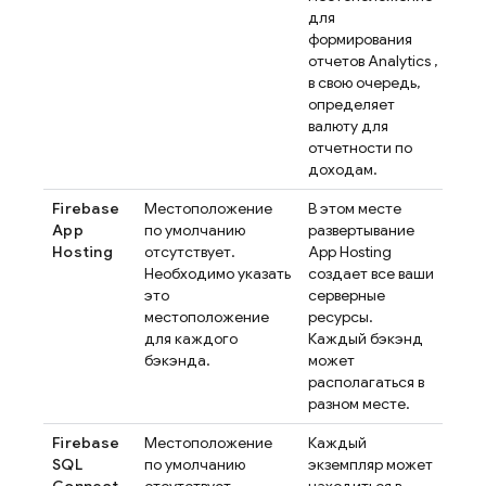
для
формирования
отчетов
Analytics
,
в свою очередь,
определяет
валюту для
отчетности по
доходам.
Firebase
Местоположение
В этом месте
App
по умолчанию
развертывание
Hosting
отсутствует.
App Hosting
Необходимо указать
создает все ваши
это
серверные
местоположение
ресурсы.
для каждого
Каждый бэкэнд
бэкэнда.
может
располагаться в
разном месте.
Firebase
Местоположение
Каждый
SQL
по умолчанию
экземпляр может