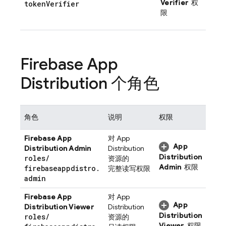
Verifier
权
token
Verifier
限
Firebase App
Distribution
个角色
角色
说明
权限
Firebase App
对
App
App
Distribution
Admin
Distribution
Distribution
roles
/
资源的
Admin
权限
firebaseappdistro
.
完整读写权限
admin
Firebase App
对
App
App
Distribution
Viewer
Distribution
Distribution
roles
/
资源的
Viewer
权限