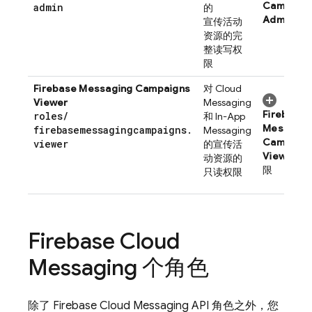
Campaign
admin
的
Admin
权
宣传活动
资源的完
整读写权
限
Firebase Messaging Campaigns
对
Cloud
Viewer
Messaging
Firebase
roles
/
和
In-App
Messagin
firebasemessagingcampaigns
.
Messaging
Campaign
viewer
的宣传活
Viewer
权
动资源的
限
只读权限
Firebase Cloud
Messaging
个角色
除了
Firebase Cloud Messaging
API 角色之外，您