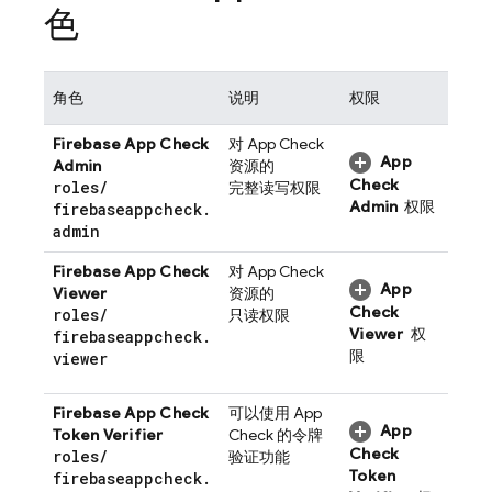
色
角色
说明
权限
Firebase App Check
对
App Check
App
Admin
资源的
Check
roles
/
完整读写权限
Admin
权限
firebaseappcheck
.
admin
Firebase App Check
对
App Check
App
Viewer
资源的
Check
roles
/
只读权限
Viewer
权
firebaseappcheck
.
限
viewer
Firebase App Check
可以使用
App
App
Token Verifier
Check
的令牌
Check
roles
/
验证功能
Token
firebaseappcheck
.