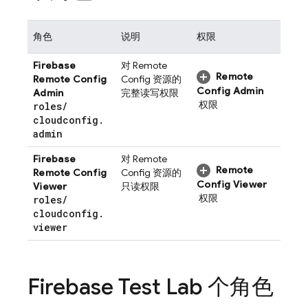
角色
说明
权限
Firebase
对
Remote
Remote
Remote Config
Config
资源的
Config
Admin
Admin
完整读写权限
权限
roles
/
cloudconfig
.
admin
Firebase
对
Remote
Remote
Remote Config
Config
资源的
Config
Viewer
Viewer
只读权限
权限
roles
/
cloudconfig
.
viewer
Firebase Test Lab
个角色