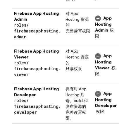
Firebase App Hosting
对
App
App
Admin
Hosting
资源
Hosting
roles
/
的
Admin
权
firebaseapphosting
.
完整读写权限
限
admin
Firebase App Hosting
对
App
App
Viewer
Hosting
资源
Hosting
roles
/
的
Viewer
权
firebaseapphosting
.
只读权限
限
viewer
Firebase App Hosting
拥有对
App
App
Developer
Hosting
后
Hosting
roles
/
端、build 和
Developer
firebaseapphosting
.
发布资源的
权限
developer
完整读写权
限。