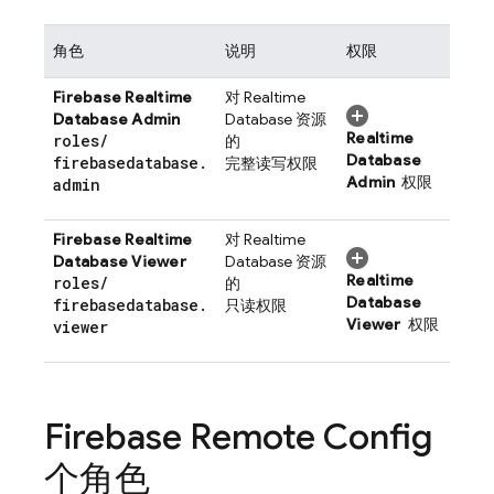
角色
说明
权限
Firebase Realtime
对
Realtime
Database
Admin
Database
资源
Realtime
roles
/
的
Database
firebasedatabase
.
完整读写权限
Admin
权限
admin
Firebase Realtime
对
Realtime
Database
Viewer
Database
资源
Realtime
roles
/
的
Database
firebasedatabase
.
只读权限
Viewer
权限
viewer
Firebase Remote Config
个角色