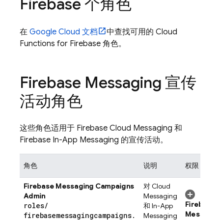
Firebase
个角色
在
Google Cloud
文档
中查找可用的
Cloud
Functions for Firebase
角色。
Firebase Messaging 宣传
活动角色
这些角色适用于
Firebase Cloud Messaging
和
Firebase In-App Messaging
的宣传活动。
角色
说明
权限
Firebase Messaging Campaigns
对
Cloud
Admin
Messaging
Firebase
roles
/
和
In-App
Messagin
firebasemessagingcampaigns
.
Messaging