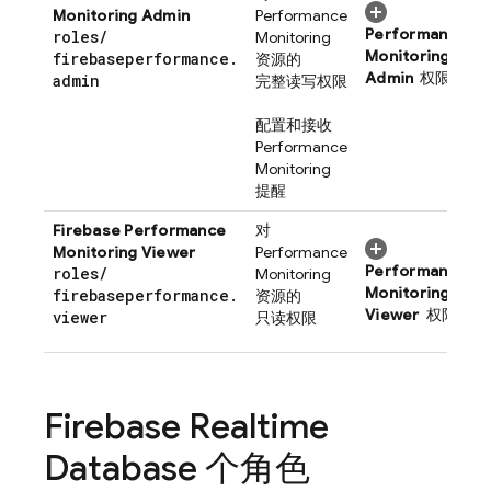
Monitoring
Admin
Performance
Performance
roles
/
Monitoring
Monitoring
firebaseperformance
.
资源的
Admin
权限
admin
完整读写权限
配置和接收
Performance
Monitoring
提醒
Firebase Performance
对
Monitoring
Viewer
Performance
Performance
roles
/
Monitoring
Monitoring
firebaseperformance
.
资源的
Viewer
权限
viewer
只读权限
Firebase Realtime
Database
个角色