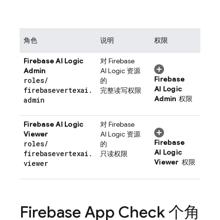
角色
说明
权限
Firebase AI Logic
对
Firebase
Admin
AI Logic
资源
Firebase
roles
/
的
AI Logic
firebasevertexai
.
完整读写权限
Admin
权限
admin
Firebase AI Logic
对
Firebase
Viewer
AI Logic
资源
Firebase
roles
/
的
AI Logic
firebasevertexai
.
只读权限
Viewer
权限
viewer
Firebase App Check
个角