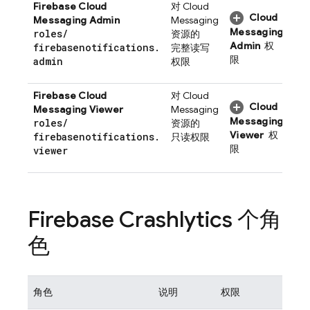
Firebase Cloud
对
Cloud
Cloud
Messaging
Admin
Messaging
Messaging
roles
/
资源的
Admin
权
firebasenotifications
.
完整读写
限
admin
权限
Firebase Cloud
对
Cloud
Cloud
Messaging
Viewer
Messaging
Messaging
roles
/
资源的
Viewer
权
firebasenotifications
.
只读权限
限
viewer
Firebase Crashlytics
个角
色
角色
说明
权限