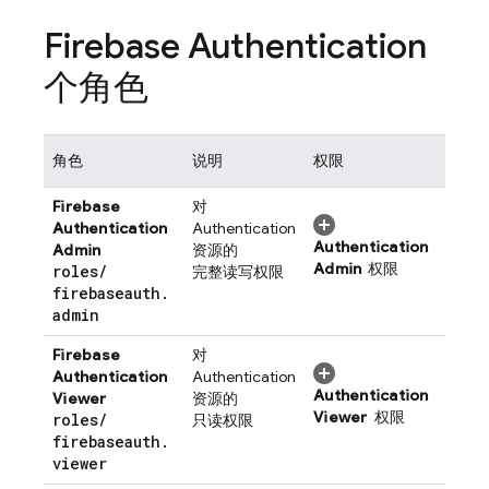
Firebase Authentication
个角色
角色
说明
权限
Firebase
对
Authentication
Authentication
Authentication
Admin
资源的
Admin
权限
roles
/
完整读写权限
firebaseauth
.
admin
Firebase
对
Authentication
Authentication
Authentication
Viewer
资源的
Viewer
权限
roles
/
只读权限
firebaseauth
.
viewer