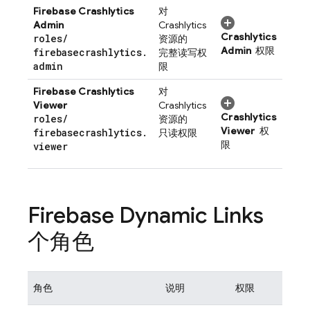
Firebase Crashlytics
对
Admin
Crashlytics
Crashlytics
roles
/
资源的
Admin
权限
firebasecrashlytics
.
完整读写权
admin
限
Firebase Crashlytics
对
Viewer
Crashlytics
Crashlytics
roles
/
资源的
Viewer
权
firebasecrashlytics
.
只读权限
限
viewer
Firebase Dynamic Links
个角色
角色
说明
权限