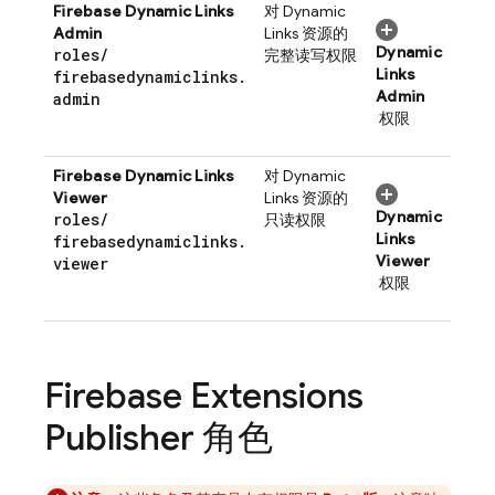
Firebase Dynamic Links
对
Dynamic
Admin
Links
资源的
Dynamic
roles
/
完整读写权限
Links
firebasedynamiclinks
.
Admin
admin
权限
Firebase Dynamic Links
对
Dynamic
Viewer
Links
资源的
Dynamic
roles
/
只读权限
Links
firebasedynamiclinks
.
Viewer
viewer
权限
Firebase Extensions
Publisher 角色