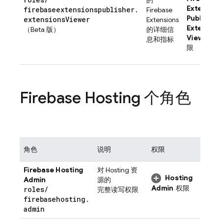
的
Extensio
firebaseextensionspublisher
.
Firebase
Publisher
extensions
Viewer
Extensions
Extensio
（Beta 版）
的详细信
Viewer
息和指标
限
Firebase Hosting
个角色
角色
说明
权限
Firebase Hosting
对
Hosting
资
Hosting
Admin
源的
Admin
权限
roles
/
完整读写权限
firebasehosting
.
admin