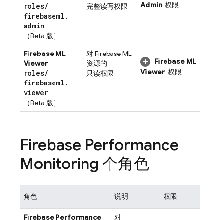
Admin
权限
roles
/
完整读写权限
firebaseml
.
admin
（Beta 版）
Firebase ML
对
Firebase ML
Firebase ML
Viewer
资源的
Viewer
权限
roles
/
只读权限
firebaseml
.
viewer
（Beta 版）
Firebase Performance
Monitoring
个角色
角色
说明
权限
Firebase Performance
对